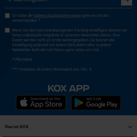
Automatische Kettenschmierung
Funktionale Cookies
Nein
Ich habe die
Datenschutzbestimmungen
gelesen und bin
einverstanden. *
Eigenschaft
Wenn Sie dem personenbezogenen Tracking einwilligen, können wir
Loop54 Personalization
Ihnen individuelle Angebote in unserem Newsletter bieten. Ihre
Geringere Rückschlaggefahr, Vibrationsarm
Daten werden nicht an Dritte weitergegeben. Sie können die
Personalisierte Startseite
Einwilligung jederzeit mit einem Klick widerrufen, in jedem
Newsletter befindet sich hierzu ganz unten ein Link.
Gespeicherter Warenkorb
Einstanzung Treibglied
* Pflichtfeld
Persönliche Begrüßung
E1
*** Einlösbar ab einem Warenwert von 100,- €
Geo-IP und User Detection
YouTube-Videos
KOX APP
Einstellung Jolly
Google Maps
60 deg
Kontaktaufnahme per Chat
Feilen 1. Hälfte
4.5 mm
Marketing Cookies
Das ist KOX