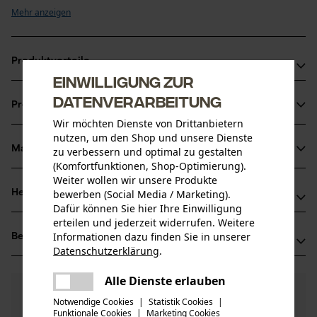
Mehr anzeigen
Produktvorteile
Einwilligung zur
Vibrationsarme und rückschlagreduzierte Kette
Datenverarbeitung
Produktinformationen
Markierung des Schärfwinkels auf den Zahndächern für korrektes 
Wir möchten Dienste von Drittanbietern
Schärfen
nutzen, um den Shop und unsere Dienste
Schmaler Schnitt mit scharfem Schnittverhalten
Material & Pflege
zu verbessern und optimal zu gestalten
Produktdetails
(Komfortfunktionen, Shop-Optimierung).
Weiter wollen wir unsere Produkte
Aktivitätstyp
bewerben (Social Media / Marketing).
Herstellerinformationen
Material
Sägen
Dafür können Sie hier Ihre Einwilligung
erteilen und jederzeit widerrufen. Weitere
Oregon Tool GmbH
Hauptmaterial
Informationen dazu finden Sie in unserer
Bewertungen
(0)
Lise-Meitner-Str. 4
Stahl
Datenschutzerklärung
.
Altersgruppe
70736 Fellbach, Deutschland
teilen
Erwachsener
Mail: info@kox.eu
Es ist ein Fehler aufgetreten. Bitte
Alle Dienste erlauben
teilen
0
Noch Fragen?
(0)
Web: -
Produkt weiterempfehlen
versuchen Sie es erneut.
Materialstärke
Notwendige Cookies
|
Statistik Cookies
|
Unsere Experten stehen Ihnen gerne zur
Tel: + 49 711 300 33 200
Funktionale Cookies
|
Marketing Cookies
1.1 mm
mail