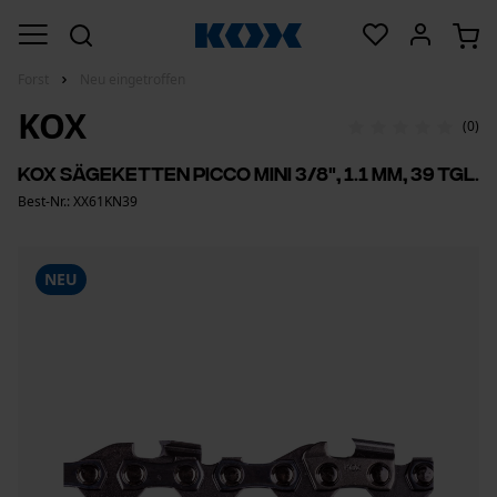
Forst
Neu eingetroffen
KOX
(0)
KOX Sägeketten Picco Mini 3/8", 1.1 mm, 39 Tgl.
Best-Nr.: XX61KN39
NEU