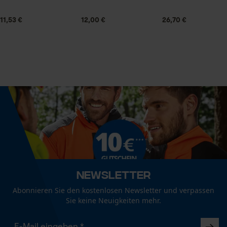
Prüfung setzen von Cookies
11,53 €
12,00 €
26,70 €
Session ID
Lieferumfang
Speichern der Auswahl zur
1 x Kox Sägekette
Datenverarbeitung
Econda Tag Manager
Größe & Maße
Statistik Cookies
Ergebender Brustwinkel
60 deg
Schienenlänge
Econda Analytics
25 cm
Newsletter
Mouseflow Web Analytics Tool
Abonnieren Sie den kostenlosen Newsletter und verpassen
Fact-Finder Tracking
Sie keine Neuigkeiten mehr.
Technische Spezifikationen