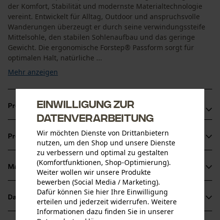
der Komfort, Stabilität und modernste Materialtechnologie
vereint. Entwickelt für Alltag, Outdoor und anspruchsvolle
Wanderungen überzeugt er durch seine verwindungssteife
Mittelsohle, den stabilen Sohlenaufbau und das geringe
Gewicht. Die ergonomische Forstep® Passform sorgt für
optimalen Halt, natürliche ...
Mehr anzeigen
Einwilligung zur
Produktvorteile
Datenverarbeitung
Robustes Perwanger®-Leder und Ondura FUJI-
Wir möchten Dienste von Drittanbietern
Produktinformationen
Obermaterial
nutzen, um den Shop und unsere Dienste
zu verbessern und optimal zu gestalten
Unterstützendes Fußbett aus recyceltem Kork und
(Komfortfunktionen, Shop-Optimierung).
Schaumstoff
Material & Pflege
Weiter wollen wir unsere Produkte
Produktdetails
Extrem abriebfester und dornenresistenter Perspair-
bewerben (Social Media / Marketing).
Dafür können Sie hier Ihre Einwilligung
Schaft
Aktivitätstyp
Datenblätter
erteilen und jederzeit widerrufen. Weitere
Material
Wandern
Informationen dazu finden Sie in unserer
Produktsicherheitsdatenblatt (PDF)