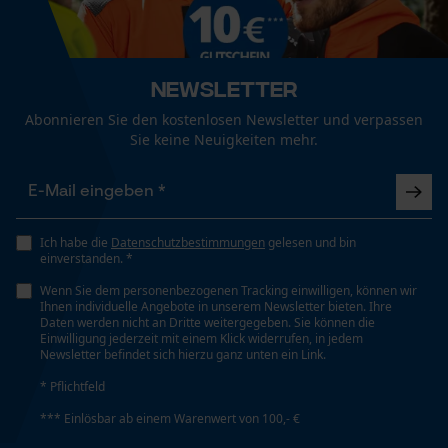
Mouseflow Web Analytics Tool
Fact-Finder Tracking
Eigenschaft
Bewegungsfreundlich, Stabilität, Komfortabel,
Newsletter
Ergonomisch, Entlastend, Abriebfest, Robust,
Abonnieren Sie den kostenlosen Newsletter und verpassen
Funktionale Cookies
Atmungsaktiv
Sie keine Neuigkeiten mehr.
Häckselfunktion
Loop54 Personalization
Nein
Personalisierte Startseite
Ich habe die
Datenschutzbestimmungen
gelesen und bin
einverstanden. *
Gespeicherter Warenkorb
Wenn Sie dem personenbezogenen Tracking einwilligen, können wir
Herstellertechnologie
Persönliche Begrüßung
Ihnen individuelle Angebote in unserem Newsletter bieten. Ihre
VIBRAM®, Sympatex®
Daten werden nicht an Dritte weitergegeben. Sie können die
Geo-IP und User Detection
Einwilligung jederzeit mit einem Klick widerrufen, in jedem
Newsletter befindet sich hierzu ganz unten ein Link.
YouTube-Videos
Phasenwender
* Pflichtfeld
Google Maps
Nein
*** Einlösbar ab einem Warenwert von 100,- €
Kontaktaufnahme per Chat