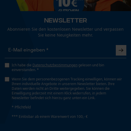
Pflegehinweise
Mouseflow Web Analytics Tool
Bei niedriger Temperatur in der Waschmaschine
Geschlecht
Fact-Finder Tracking
waschen., Folgen Sie den Pflegehinweisen auf dem
Unisex
Newsletter
Etikett.
Abonnieren Sie den kostenlosen Newsletter und verpassen
Sie keine Neuigkeiten mehr.
Funktionale Cookies
Jahreszeit
Herbst/Winter
Loop54 Personalization
Optik/Muster
Ich habe die
Datenschutzbestimmungen
gelesen und bin
Personalisierte Startseite
Unifarben
einverstanden. *
Gespeicherter Warenkorb
Wenn Sie dem personenbezogenen Tracking einwilligen, können wir
Ihnen individuelle Angebote in unserem Newsletter bieten. Ihre
Persönliche Begrüßung
Daten werden nicht an Dritte weitergegeben. Sie können die
Passform
Einwilligung jederzeit mit einem Klick widerrufen, in jedem
Custom Fit
Geo-IP und User Detection
Newsletter befindet sich hierzu ganz unten ein Link.
YouTube-Videos
* Pflichtfeld
Google Maps
*** Einlösbar ab einem Warenwert von 100,- €
Taschentyp
Reißverschlusstaschen, Einschubtaschen
Kontaktaufnahme per Chat