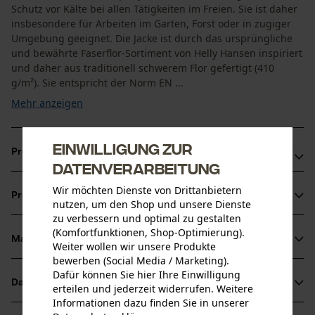
Schutz vor Kälte bei allen Tätigkeiten im Freien. Sie ist daher
insbesondere für Arbeiten im Garten, Forst oder in zugiger
Umgebung geeignet. Die Jacke ist durch das ursprüngliche
und bewährte Faserflor-Sortiment von Helly Hansen inspiriert
und daher aus traditionell schwerem Flor gefertigt (410
g/m²). Sie entspricht der Norm EN ...
Mehr anzeigen
Einwilligung zur
Produktvorteile
Datenverarbeitung
Faserpelzjacke konzipiert für Temperaturen von ca. -5° C
Wir möchten Dienste von Drittanbietern
Produktinformationen
Entspricht Kälteschutznorm EN 14058: 2017: 2
nutzen, um den Shop und unsere Dienste
zu verbessern und optimal zu gestalten
Hauptmaterial aus 100 % recyceltem Flor
(Komfortfunktionen, Shop-Optimierung).
Material & Pflege
Weiter wollen wir unsere Produkte
Produktdetails
bewerben (Social Media / Marketing).
Dafür können Sie hier Ihre Einwilligung
Ärmeltyp
Datenblätter
erteilen und jederzeit widerrufen. Weitere
Material
Langarm
Informationen dazu finden Sie in unserer
Produktsicherheitsdatenblatt (PDF)