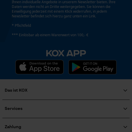
YouTube-Videos
Passform
Ihnen individuelle Angebote in unserem Newsletter bieten. Ihre
Daten werden nicht an Dritte weitergegeben. Sie können die
Relaxed Fit
Google Maps
Einwilligung jederzeit mit einem Klick widerrufen, in jedem
Newsletter befindet sich hierzu ganz unten ein Link.
Kontaktaufnahme per Chat
* Pflichtfeld
Taschentyp
*** Einlösbar ab einem Warenwert von 100,- €
Brusttasche, Fronttaschen, Vordertaschen,
Marketing Cookies
Pattentasche
KOX APP
Tragegefühl
Bequem
Google Global Site Tag
Microsoft Advertising Universal
Event Tracking
Wasserbeständigkeit
Das ist KOX
Facebook Pixel
Nicht wasserbeständig
Über uns
Criteo
Karriere
Services
Survicate
Soziales Engagement
Wetterlage
FAQ
Ratgeber
Bewölkt und kühl, Kalt und frostig
KOX Katalog
KOX Harvester
Zahlung