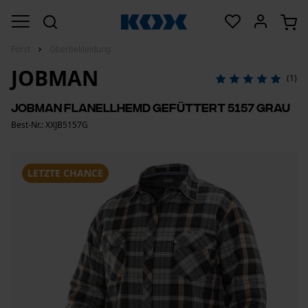
Forst
Oberbekleidung
JOBMAN
(1)
Jobman Flanellhemd gefüttert 5157 Grau
Best-Nr.: XXJB5157G
LETZTE CHANCE