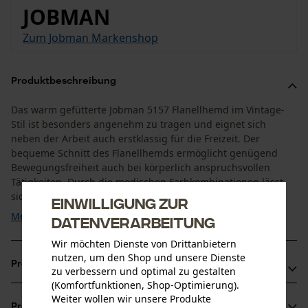
JOBMAN
Zum Jobman Markenshop
Produktbeschreibung
Das warm gefütterte Jobman 5157 Flanellhemd im Vintage-
Stil ist besonders angenehm zu tragen und eignet sich
neben der Arbeit auch erstklassig für die Freizeit. Der
bequeme Schnitt des Flanellhemds ermöglicht genügend
Bewegungsfreiheit auch bei körperlich anspruchsvollen
Tätigkeiten. Durch die modischen Farbkombinationen lässt
sich das Flanellhemd kariert optimal mit Ihrer ...
Einwilligung zur
Mehr anzeigen
Datenverarbeitung
Wir möchten Dienste von Drittanbietern
nutzen, um den Shop und unsere Dienste
Produktvorteile
zu verbessern und optimal zu gestalten
(Komfortfunktionen, Shop-Optimierung).
Flanellhemd mit gestepptem Futter für angenehme
Weiter wollen wir unsere Produkte
Produktinformationen