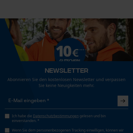
Branche
Econda Analytics
Handwerk, Outdoor, Garten- und Landschaftsbau,
Mouseflow Web Analytics Tool
Forstwirtschaft
Fact-Finder Tracking
Geschlecht
Unisex
Funktionale Cookies
Newsletter
Abonnieren Sie den kostenlosen Newsletter und verpassen
Jahreszeit
Sie keine Neuigkeiten mehr.
Loop54 Personalization
Herbst/Winter
Personalisierte Startseite
Gespeicherter Warenkorb
Optik/Muster
Kariert
Persönliche Begrüßung
Ich habe die
Datenschutzbestimmungen
gelesen und bin
einverstanden. *
Geo-IP und User Detection
Wenn Sie dem personenbezogenen Tracking einwilligen, können wir