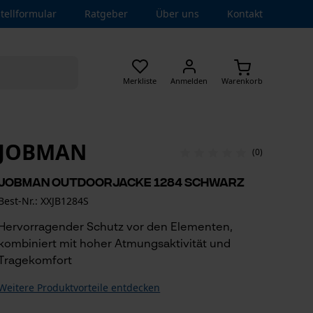
tellformular
Ratgeber
Über uns
Kontakt
Merkliste
Anmelden
Warenkorb
JOBMAN
(0)
Jobman Outdoorjacke 1284 Schwarz
Best-Nr.: XXJB1284S
Hervorragender Schutz vor den Elementen,
kombiniert mit hoher Atmungsaktivität und
Tragekomfort
Weitere Produktvorteile entdecken