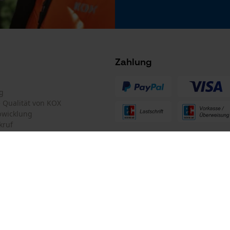
Microsoft Advertising Universal Event
Tracking
Facebook Pixel
Criteo
Zahlung
Survicate
g
Akku/Batterie enthalten
te Qualität von KOX
Akku/Batterien nicht im Lieferumfang enthalten
bwicklung
kruf
ten Informationen
mular
Oregon Tool GmbH
mular
KOX – Partner in Forst und Garte
Zentrale: