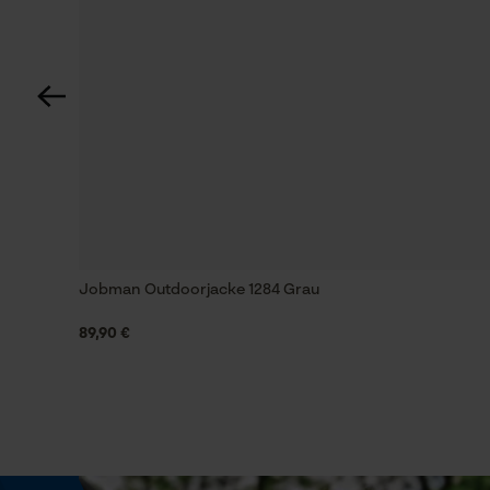
Optik/Muster
Unifarben, Reflektierend
Sichtbarkeit
Reflexstreifen
Tragegefühl
Jobman Outdoorjacke 1284 Grau
Bequem
89,90 €
Wassersäule
23000 mm