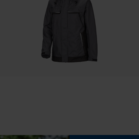
Passform
Speichern der Auswahl zur
Active Fit
Datenverarbeitung
Econda Tag Manager
Taschentyp
Vordertaschen, Brusttasche, Napoleontasche,
Fronttaschen, Innentaschen, Jackentaschen,
Statistik Cookies
Pattentasche, Reißverschlusstaschen,
Seitentaschen
Econda Analytics
Wasserbeständigkeit
Wasserdicht
Mouseflow Web Analytics Tool
Fact-Finder Tracking
Wetterlage
Starkregen, Windig
Funktionale Cookies