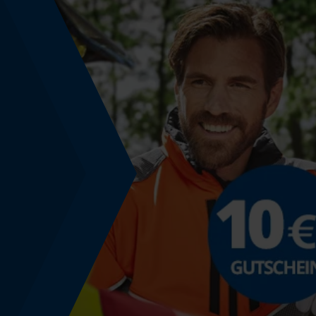
Größe & Maße
Oberteillänge
Lang
Technische Spezifikationen
Automatische Kettenschmierung
Nein
Häckselfunktion
Nein
Schrägschnitt
Nein