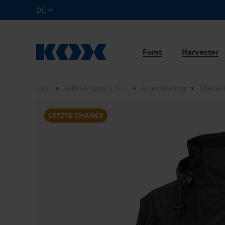
DE
Forst
Harvester
Forst
Bekleidung und Schutz
Arbeitskleidung
Oberbekl
LETZTE CHANCE