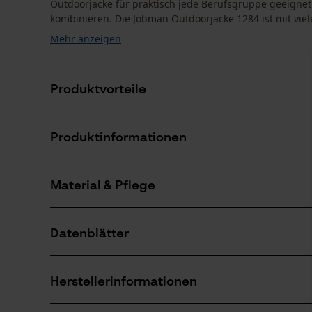
Outdoorjacke für praktisch jede Berufsgruppe geeignet 
kombinieren. Die Jobman Outdoorjacke 1284 ist mit viel
Mehr anzeigen
Produktvorteile
Wind- und wasserdicht
Produktinformationen
Mit verschweißten Nähten
Atmungsaktiv durch Mehrschichtsystem
Material & Pflege
Produktdetails
Ärmeltyp
Datenblätter
Langarm
Material
Produktsicherheitsdatenblatt (PDF)
Materialart
Herstellerinformationen
Polyester
Altersgruppe
Erwachsener