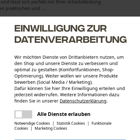
und lässt sich perfekt mit Ihrer Arbeitskleidung
en praktischen und ...
Einwilligung zur
Datenverarbeitung
Wir möchten Dienste von Drittanbietern nutzen, um
den Shop und unsere Dienste zu verbessern und
optimal zu gestalten (Komfortfunktionen, Shop-
Optimierung). Weiter wollen wir unsere Produkte
bewerben (Social Media / Marketing).
Dafür können Sie hier Ihre Einwilligung erteilen und
jederzeit widerrufen. Weitere Informationen dazu
Aktivitätstyp
finden Sie in unserer
Datenschutzerklärung
.
Arbeiten, Angeln, Campen, Jagen, Wandern
teilen
Es ist ein Fehler aufgetreten. Bitte
Alle Dienste erlauben
versuchen Sie es erneut.
Herstellerdatenblatt (PDF)
mail
Materialart Innenfutter
Notwendige Cookies
|
Statistik Cookies
|
Funktionale
Netz-Futter
Cookies
|
Marketing Cookies
Anzahl Teile
1 Stk