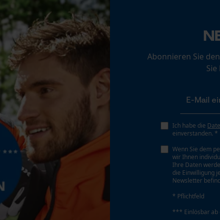
Loop54 Personalization
N
Personalisierte Startseite
Gespeicherter Warenkorb
Abonnieren Sie den
Persönliche Begrüßung
Sie
Geo-IP und User Detection
YouTube-Videos
Eigenschaft
Winddicht, Wasserdicht, Atmungsaktiv, Langlebig,
Google Maps
Strapazierfähig, Wetterfest
Ich habe die
Dat
Kontaktaufnahme per Chat
einverstanden. *
Wenn Sie dem pe
Phasenwender
wir Ihnen individ
Marketing Cookies
Ihre Daten werde
Nein
die Einwilligung 
Newsletter befind
* Pflichtfeld
Werkzeuglose Kettenspannung
Nein
*** Einlösbar ab
Google Global Site Tag