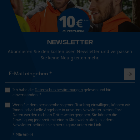
Branche
Mouseflow Web Analytics Tool
Outdoor, Landwirtschaft, Handwerk, Garten- und
Fact-Finder Tracking
Landschaftsbau
Newsletter
Funktionale Cookies
Geschlecht
Abonnieren Sie den kostenlosen Newsletter und verpassen
Unisex
Sie keine Neuigkeiten mehr.
Loop54 Personalization
Jahreszeit
Ganzjahresartikel
Personalisierte Startseite
Ich habe die
Datenschutzbestimmungen
gelesen und bin
Gespeicherter Warenkorb
einverstanden. *
Persönliche Begrüßung
Lieferumfang
Wenn Sie dem personenbezogenen Tracking einwilligen, können wir
1 x Softshelljacke
Ihnen individuelle Angebote in unserem Newsletter bieten. Ihre
Geo-IP und User Detection
Daten werden nicht an Dritte weitergegeben. Sie können die
Einwilligung jederzeit mit einem Klick widerrufen, in jedem
YouTube-Videos
Newsletter befindet sich hierzu ganz unten ein Link.
Google Maps
Optik/Muster
* Pflichtfeld
Unifarben