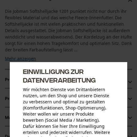
Die Jobman Softshelljacke 1201 punktet nicht nur durch ihr
flexibles Material und das weiche Fleece-Innenfutter. Die
Softshelljacke ist mit vielen praktischen und funktionellen
Details ausgestattet. Die Jobman Softshelljacke ist außerdem
winddicht und wasserabweisend. Der Kordelzug an der Hüfte
sorgt für einen hohen Tragekomfort und optimalen Sitz. Dank
der breiten Farbaufstellung lässt ...
Mehr anzeigen
Einwilligung zur
Datenverarbeitung
Produktvorteile
Wir möchten Dienste von Drittanbietern
Winddichte Jobman Softshelljacke
nutzen, um den Shop und unsere Dienste
Produktinformationen
zu verbessern und optimal zu gestalten
Flexibles Material mit 4% Elasten - dadurch weniger
(Komfortfunktionen, Shop-Optimierung).
Ermüdung
Weiter wollen wir unsere Produkte
Gefüttert mit warmem und weichem Fleece
Material & Pflege
bewerben (Social Media / Marketing).
Produktdetails
Dafür können Sie hier Ihre Einwilligung
erteilen und jederzeit widerrufen. Weitere
Ärmeltyp
Datenblätter