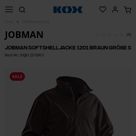
Forst
Oberbekleidung
JOBMAN
(0)
Jobman Softshelljacke 1201 Braun Größe S
Best-Nr.: XXJB1201BR-S
SALE