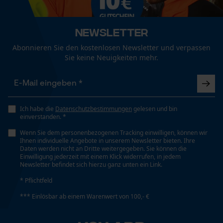
Hängend trocknen
Fact-Finder Tracking
Passform
Newsletter
Adjustable Fit
Abonnieren Sie den kostenlosen Newsletter und verpassen
Funktionale Cookies
Waschen 40 °C
Sie keine Neuigkeiten mehr.
Sichtbarkeit
Reflektierende Logos und Applikationen
Loop54 Personalization
Pflegehinweise
Folgen Sie den Pflegehinweisen auf dem Etikett., Mit
Ich habe die
Datenschutzbestimmungen
gelesen und bin
Personalisierte Startseite
einverstanden. *
Taschentyp
ähnlichen Farben waschen
Gespeicherter Warenkorb
Reißverschlusstaschen, Brusttasche, Seitentaschen,
Wenn Sie dem personenbezogenen Tracking einwilligen, können wir
Ihnen individuelle Angebote in unserem Newsletter bieten. Ihre
Innentaschen
Persönliche Begrüßung
Daten werden nicht an Dritte weitergegeben. Sie können die
Einwilligung jederzeit mit einem Klick widerrufen, in jedem
Geo-IP und User Detection
Newsletter befindet sich hierzu ganz unten ein Link.
YouTube-Videos
Tragegefühl
* Pflichtfeld
Kuschelig, Stretchig
Google Maps
*** Einlösbar ab einem Warenwert von 100,- €
Kontaktaufnahme per Chat