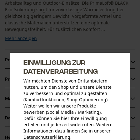
Arbeitsalltag und Outdoor-Einsätze. Die PrimaLoft® BLACK
Eco Isolierung sorgt für zuverlässige Wärmeleistung bei
gleichzeitig geringem Gewicht. Vorgeformte Ärmel und
elastische Materialien unterstützen eine optimale
Bewegungsfreiheit. Für zusätzlichen Komfort ...
Mehr anzeigen
Produktvorteile
Einwilligung zur
Datenverarbeitung
PrimaLoft® BLACK Eco Isolierung für zuverlässige Wärme
Produktinformationen
Wir möchten Dienste von Drittanbietern
YKK®-Frontreißverschluss mit Kinnschutz
nutzen, um den Shop und unsere Dienste
Verstellbarer Saum für individuelle Passform
zu verbessern und optimal zu gestalten
(Komfortfunktionen, Shop-Optimierung).
Material & Pflege
Produktdetails
Weiter wollen wir unsere Produkte
bewerben (Social Media / Marketing).
Ärmeltyp
Dafür können Sie hier Ihre Einwilligung
Datenblätter
Material
Langarm
erteilen und jederzeit widerrufen. Weitere
Informationen dazu finden Sie in unserer
Produktsicherheitsdatenblatt (PDF)
Materialart
Datenschutzerklärung
.
Herstellerinformationen