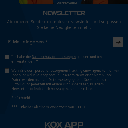
Geschlecht
Fließjacke
Econda Tag Manager
Unisex
Newsletter
Angenehm zu tragen. Lieber eine Nummer
größer bestellen damit man noch etwas
Abonnieren Sie den kostenlosen Newsletter und verpassen
Sie keine Neuigkeiten mehr.
Jahreszeit
darunterziehen kann. Der Kragen könnte etwas
Statistik Cookies
Herbst/Winter
enger anliegen denn hier zieht es rein. In allem
doch ein empfehlendwertes gutes Produkt.
Optik/Muster
Ich habe die
Datenschutzbestimmungen
gelesen und bin
Zweifarbig
einverstanden. *
Econda Analytics
Weitere Bewertungen anzeigen
Wenn Sie dem personenbezogenen Tracking einwilligen, können wir
Mouseflow Web Analytics Tool
Ihnen individuelle Angebote in unserem Newsletter bieten. Ihre
Daten werden nicht an Dritte weitergegeben. Sie können die
Fact-Finder Tracking
Taschentyp
Einwilligung jederzeit mit einem Klick widerrufen, in jedem
Brusttasche, Eingrifftaschen, Jackentaschen,
Newsletter befindet sich hierzu ganz unten ein Link.
Fronttaschen
* Pflichtfeld
Funktionale Cookies
*** Einlösbar ab einem Warenwert von 100,- €
Technische Spezifikationen
KOX APP
Loop54 Personalization