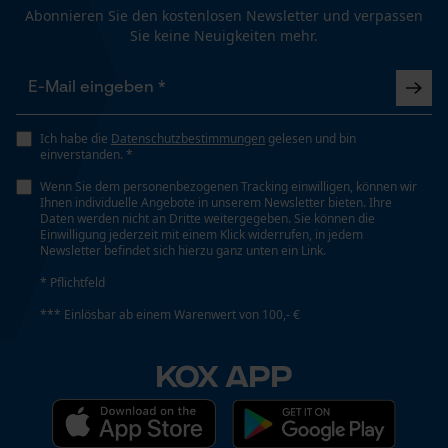
Abonnieren Sie den kostenlosen Newsletter und verpassen
Applikationen
Sie keine Neuigkeiten mehr.
Kontrastbesätze, reflektierende Details,
Ersatzjacke geliefert
Logostickerei, Logodruck
nicht heiß bügeln
Nach der angebotenen Rücksendung zu meiner
Prüfung setzen von Cookies
Reklamation wurde eine Ersatzjacke geliefert.
Ich habe die
Datenschutzbestimmungen
gelesen und bin
Session ID
Armabschluss
DANKE TOP Erledigung
einverstanden. *
Speichern der Auswahl zur
Nicht chemisch reinigen
Elastische Bündchen
Datenverarbeitung
Wenn Sie dem personenbezogenen Tracking einwilligen, können wir
Ihnen individuelle Angebote in unserem Newsletter bieten. Ihre
Econda Tag Manager
Daten werden nicht an Dritte weitergegeben. Sie können die
Einwilligung jederzeit mit einem Klick widerrufen, in jedem
Ausschnitt Kragen
Newsletter befindet sich hierzu ganz unten ein Link.
Leider nicht flt;tauglich für die Waldarbeit
Nicht im Trommeltrockner trocknen
Stehkragen
Habe mi die Jacke im Oktober 2020 gekauft und
* Pflichtfeld
Statistik Cookies
trage diese als Oberjacke bei der Waldarbeit.
*** Einlösbar ab einem Warenwert von 100,- €
Erster Eindruck: Angenehm zu tragen, wie
Branche
Waschen 40 °C
Garten- und Landschaftsbau, Forstwirtschaft, Städte
beschrieben etwas dehnbar. Mit einer
KOX APP
und Gemeinde
Funktionsunterwäsche und einen zweiten
Econda Analytics
Oberteil trug ich die Jacke als oberste Lage. Bei
Pflegehinweise
geringen Minusgraden und etwas Bewegung
Mouseflow Web Analytics Tool