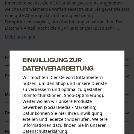
Innenseite besitzt die KOX Funktionsjacke eine angenehm
weiche und wärmende Waffelfleecestruktur. Sie gewährleistet
eine gute Atmungsaktivität und gleichzeitig
Dampfdurchlässigkeit, um Überhitzung zu vermeiden. Der
Elasthan-Anteil macht die KOX Funktionsjacke Iso sehr ...
Mehr anzeigen
Produktvorteile
Einwilligung zur
Datenverarbeitung
Atmungsaktive Eigenschaften
Produktinformationen
Wir möchten Dienste von Drittanbietern
Angenehm flexibel mit Elasthan Anteil
nutzen, um den Shop und unsere Dienste
Praktisches Taschenkonzept
zu verbessern und optimal zu gestalten
(Komfortfunktionen, Shop-Optimierung).
Material & Pflege
Produktdetails
Weiter wollen wir unsere Produkte
bewerben (Social Media / Marketing).
Ärmeltyp
Dafür können Sie hier Ihre Einwilligung
Datenblätter
Material
Langarm
erteilen und jederzeit widerrufen. Weitere
Informationen dazu finden Sie in unserer
Produktsicherheitsdatenblatt (PDF)
Materialart
Datenschutzerklärung
.
Herstellerinformationen