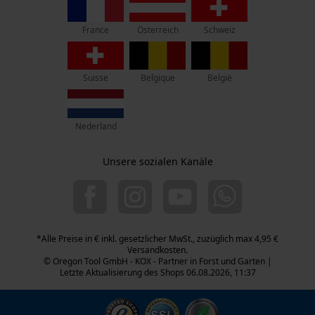
70736 Fellbach
Eigenschaft
France
Österreich
Schweiz
Marketing Cookies
Wärmend, Weich, Atmungsaktiv, Dehnbar, Robust,
Retouren-Adresse:
Flexibel, Bewegungsfreundlich
Beim Erlenwäldchen 14/2
71522 Backnang
Suisse
Belgique
België
Telefon Erreichbarkeit:
Häckselfunktion
Google Global Site Tag
Mo.-Fr.: 07:00 - 18:00 Uhr
Nein
Microsoft Advertising Universal
Nederland
Sa.: 09:00 - 13:00 Uhr
Event Tracking
+49 (0) 711. 300 33 - 200
Facebook Pixel
Unsere sozialen Kanäle
Phasenwender
+49 (0) 171 339 1527
Criteo
Nein
info@kox.eu
Survicate
Schrägschnitt
*Alle Preise in € inkl. gesetzlicher MwSt., zuzüglich max 4,95 €
Nein
Versandkosten.
© Oregon Tool GmbH - KOX - Partner in Forst und Garten |
Letzte Aktualisierung des Shops 06.08.2026, 11:37
Werkzeuglose Kettenspannung
Nein