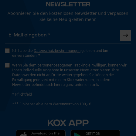
Fact-Finder Tracking
Ergebender Brustwinkel
Newsletter
60 deg
Abonnieren Sie den kostenlosen Newsletter und verpassen
Sie keine Neuigkeiten mehr.
Funktionale Cookies
Schienenlänge
71 cm
Loop54 Personalization
Ich habe die
Datenschutzbestimmungen
gelesen und bin
einverstanden. *
Personalisierte Startseite
Technische Spezifikationen
Wenn Sie dem personenbezogenen Tracking einwilligen, können wir
Gespeicherter Warenkorb
Ihnen individuelle Angebote in unserem Newsletter bieten. Ihre
Automatische Kettenschmierung
Daten werden nicht an Dritte weitergegeben. Sie können die
Persönliche Begrüßung
Einwilligung jederzeit mit einem Klick widerrufen, in jedem
Nein
Newsletter befindet sich hierzu ganz unten ein Link.
Geo-IP und User Detection
* Pflichtfeld
YouTube-Videos
Eigenschaft
*** Einlösbar ab einem Warenwert von 100,- €
Google Maps
Unempfindlich
Kontaktaufnahme per Chat
KOX APP
Einstanzung Treibglied