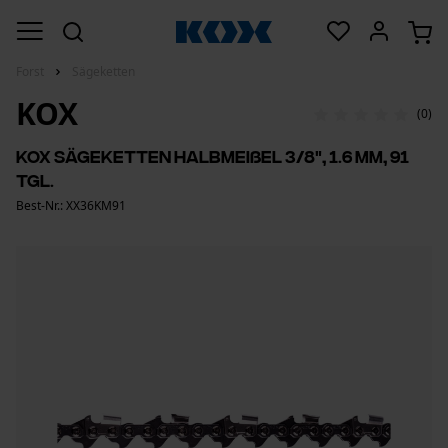
Forst
Sägeketten
KOX
(0)
KOX Sägeketten Halbmeißel 3/8", 1.6 mm, 91
Tgl.
Best-Nr.: XX36KM91