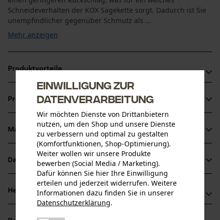
Schneideverhalten der KOX Sägekette sorgt. Dadurch ist Sie
unempfindlicher gegenüber Schmutz als ...
Mehr anzeigen
Produktvorteile
Einwilligung zur
Weniger Rückschlag durch Sicherheitstreibglieder
Datenverarbeitung
Produktinformationen
Sägeketten Halbmeißel für reduzierte Vibration der
Wir möchten Dienste von Drittanbietern
Schneidegarnitur
nutzen, um den Shop und unsere Dienste
Unempfindlicher gegenüber Schmutz als Vollmeißel-
Material & Pflege
zu verbessern und optimal zu gestalten
Produktdetails
Sägeketten, aber etwas geringere Schnittleistung
(Komfortfunktionen, Shop-Optimierung).
Weiter wollen wir unsere Produkte
Aktivitätstyp
Datenblätter
bewerben (Social Media / Marketing).
Material
Sägen
Dafür können Sie hier Ihre Einwilligung
Produktsicherheitsdatenblatt (PDF)
erteilen und jederzeit widerrufen. Weitere
Hauptmaterial
Herstellerinformationen
Informationen dazu finden Sie in unserer
Stahl
Datenschutzerklärung
.
Altersgruppe
Herstellerdatenblatt (PDF)
teilen
Oregon Tool GmbH
Erwachsener