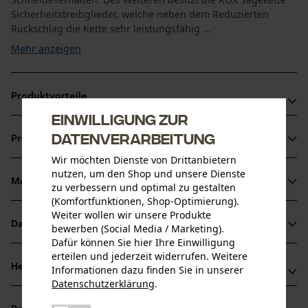
Sicherheitstreibglieder, welche neben dem Reduzierten
Rückschlag die Kette sehr leistungsfähig ...
Mehr anzeigen
Produktvorteile
Einwilligung zur
Motorsägenkette sorgt für reduzierte Vibration der
Datenverarbeitung
Produktinformationen
Schneidgarnitur
Wir möchten Dienste von Drittanbietern
Extrem leistungsfähige Vollmeißelzähne
nutzen, um den Shop und unsere Dienste
Markierung des Schärfwinkels auf den Zahndächern für
Material & Pflege
zu verbessern und optimal zu gestalten
Produktdetails
korrektes Schärfen der Sägekette
(Komfortfunktionen, Shop-Optimierung).
Weiter wollen wir unsere Produkte
Aktivitätstyp
Datenblätter
bewerben (Social Media / Marketing).
Material
Sägen
Dafür können Sie hier Ihre Einwilligung
Produktsicherheitsdatenblatt (PDF)
erteilen und jederzeit widerrufen. Weitere
Hauptmaterial
Herstellerinformationen
Informationen dazu finden Sie in unserer
Stahl
Datenschutzerklärung
.
Altersgruppe
teilen
Oregon Tool GmbH
Erwachsener