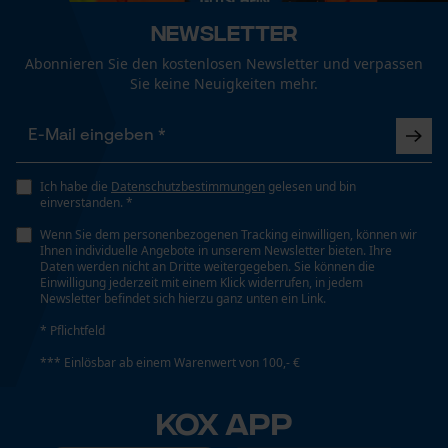
Fact-Finder Tracking
Technische Spezifikationen
Newsletter
Automatische Kettenschmierung
Abonnieren Sie den kostenlosen Newsletter und verpassen
Nein
Funktionale Cookies
Sie keine Neuigkeiten mehr.
Eigenschaft
Loop54 Personalization
Hohe Schnittleistung, Zuverlässig
Ich habe die
Datenschutzbestimmungen
gelesen und bin
Personalisierte Startseite
einverstanden. *
Gespeicherter Warenkorb
Wenn Sie dem personenbezogenen Tracking einwilligen, können wir
Einstanzung Treibglied
Ihnen individuelle Angebote in unserem Newsletter bieten. Ihre
Persönliche Begrüßung
D6
Daten werden nicht an Dritte weitergegeben. Sie können die
Einwilligung jederzeit mit einem Klick widerrufen, in jedem
Geo-IP und User Detection
Newsletter befindet sich hierzu ganz unten ein Link.
YouTube-Videos
* Pflichtfeld
Einstellung Jolly
Google Maps
60 deg
*** Einlösbar ab einem Warenwert von 100,- €
Kontaktaufnahme per Chat
KOX APP
Feilen 1. Hälfte