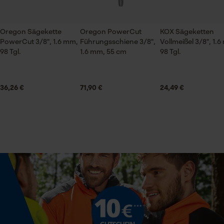
Jahreszeit
Ganzjahresartikel
Oregon Sägekette
Oregon PowerCut
KOX Sägeketten
Prüfung setzen von Cookies
PowerCut 3/8", 1.6 mm,
Führungsschiene 3/8",
Vollmeißel 3/8", 1.
98 Tgl.
1.6 mm, 55 cm
98 Tgl.
Session ID
Lieferumfang
Speichern der Auswahl zur
1 x Kox Sägekette
Datenverarbeitung
36,26 €
71,90 €
24,49 €
Econda Tag Manager
Größe & Maße
Ergebender Brustwinkel
Statistik Cookies
60 deg
Schienenlänge
55 cm
Econda Analytics
Mouseflow Web Analytics Tool