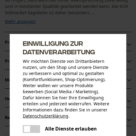
und in konstanter Qualität gearbeitet werden kann. Die KOX
Vollmeißel-Sägekette ist daher besonders ...
Mehr anzeigen
Einwilligung zur
Produktvorteile
Datenverarbeitung
Sägekette sorgt für reduzierte Vibration der
Wir möchten Dienste von Drittanbietern
Produktinformationen
Schneidgarnitur
nutzen, um den Shop und unsere Dienste
Extrem leistungsfähige Vollmeißelzähne
zu verbessern und optimal zu gestalten
(Komfortfunktionen, Shop-Optimierung).
Korrektes Schärfen durch Markierung der Schärfwinkel
Material & Pflege
Produktdetails
Weiter wollen wir unsere Produkte
auf den Zahndächern der Sägekette
bewerben (Social Media / Marketing).
Dafür können Sie hier Ihre Einwilligung
Aktivitätstyp
Herstellerinformationen
erteilen und jederzeit widerrufen. Weitere
Material
Sägen
Informationen dazu finden Sie in unserer
Oregon Tool GmbH
Datenschutzerklärung
.
Hauptmaterial
Bewertungen
(0)
Lise-Meitner-Str. 4
teilen
Stahl
Altersgruppe
Es ist ein Fehler aufgetreten. Bitte
70736 Fellbach, Deutschland
Alle Dienste erlauben
teilen
Erwachsener
versuchen Sie es erneut.
Mail: info@kox.eu