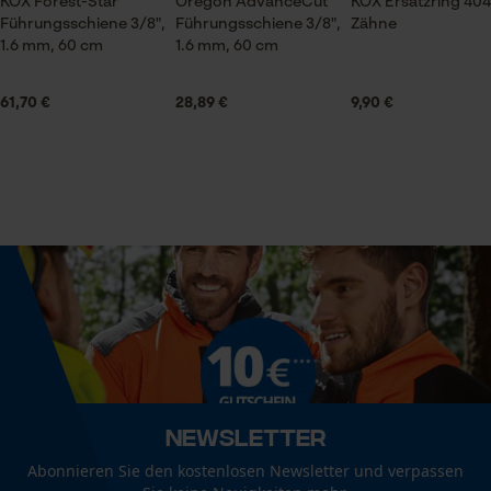
KOX Forest-Star
Oregon AdvanceCut
KOX Ersatzring 404"
Führungsschiene 3/8",
Führungsschiene 3/8",
Zähne
Jahreszeit
1.6 mm, 60 cm
1.6 mm, 60 cm
Ganzjahresartikel
Prüfung setzen von Cookies
Session ID
61,70 €
28,89 €
9,90 €
Speichern der Auswahl zur
Lieferumfang
Datenverarbeitung
3 x KOX Sägeketten
Econda Tag Manager
Volumen
841.5 cm³
Statistik Cookies
Größe & Maße
Econda Analytics
Ergebender Brustwinkel
60 deg
Mouseflow Web Analytics Tool
Newsletter
Fact-Finder Tracking
Abonnieren Sie den kostenlosen Newsletter und verpassen