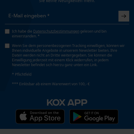
Sie keine Neuigkeiten mehr.
Schienenlänge
60 cm
Funktionale Cookies
Ich habe die
Datenschutzbestimmungen
gelesen und bin
Technische Spezifikationen
einverstanden. *
Loop54 Personalization
Automatische Kettenschmierung
Wenn Sie dem personenbezogenen Tracking einwilligen, können wir
Personalisierte Startseite
Ihnen individuelle Angebote in unserem Newsletter bieten. Ihre
Nein
Daten werden nicht an Dritte weitergegeben. Sie können die
Gespeicherter Warenkorb
Einwilligung jederzeit mit einem Klick widerrufen, in jedem
Newsletter befindet sich hierzu ganz unten ein Link.
Persönliche Begrüßung
Eigenschaft
* Pflichtfeld
Geo-IP und User Detection
Hohe Schnittleistung, Zuverlässig
*** Einlösbar ab einem Warenwert von 100,- €
YouTube-Videos
Google Maps
KOX APP
Einstanzung Treibglied
D6
Kontaktaufnahme per Chat
Einstellung Jolly
Marketing Cookies