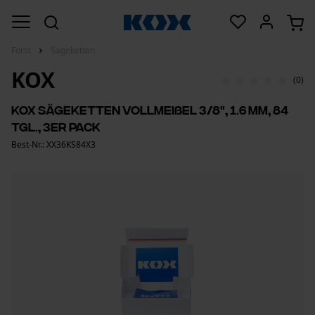
Forst
Sägeketten
KOX
(0)
KOX Sägeketten Vollmeißel 3/8", 1.6 mm, 84
Tgl., 3er Pack
Best-Nr.: XX36KS84X3