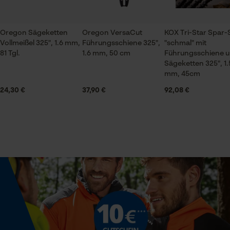
Bau- und Baustoffindustrie, Feuerwehr,
Forstwirtschaft, Garten- und Landschaftsbau,
Handwerk, Landwirtschaft
Oregon Sägeketten
Oregon VersaCut
KOX Tri-Star Spar-
Prüfung setzen von Cookies
Vollmeißel 325", 1.6 mm,
Führungsschiene 325",
"schmal" mit
81 Tgl.
1.6 mm, 50 cm
Führungsschiene u
Session ID
Jahreszeit
Sägeketten 325", 1.
Speichern der Auswahl zur
Ganzjahresartikel
mm, 45cm
Datenverarbeitung
24,30 €
37,90 €
92,08 €
Econda Tag Manager
Lieferumfang
1 x KOX Sägekette
Statistik Cookies
Optik/Muster
Unifarben
Econda Analytics
Größe & Maße
Mouseflow Web Analytics Tool