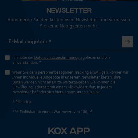
Fact-Finder Tracking
Ergebender Brustwinkel
60 deg
Newsletter
Abonnieren Sie den kostenlosen Newsletter und verpassen
Funktionale Cookies
Sie keine Neuigkeiten mehr.
Schienenlänge
50 cm
Loop54 Personalization
Ich habe die
Datenschutzbestimmungen
gelesen und bin
Personalisierte Startseite
Technische Spezifikationen
einverstanden. *
Gespeicherter Warenkorb
Wenn Sie dem personenbezogenen Tracking einwilligen, können wir
Automatische Kettenschmierung
Ihnen individuelle Angebote in unserem Newsletter bieten. Ihre
Persönliche Begrüßung
Nein
Daten werden nicht an Dritte weitergegeben. Sie können die
Einwilligung jederzeit mit einem Klick widerrufen, in jedem
Geo-IP und User Detection
Newsletter befindet sich hierzu ganz unten ein Link.
YouTube-Videos
* Pflichtfeld
Eigenschaft
Google Maps
Hohe Schnittleistung
*** Einlösbar ab einem Warenwert von 100,- €
Kontaktaufnahme per Chat
KOX APP
Einstanzung Treibglied