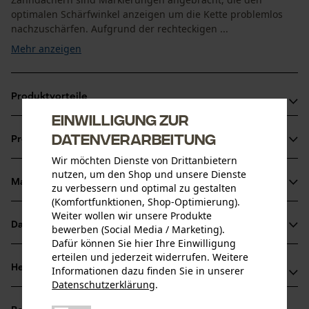
optimalen Schärfwinkel anzeigen um die Kette problemlos
nachzuschärfen. Aufgrund der rechteckigen ...
Mehr anzeigen
Produktvorteile
Einwilligung zur
Extrem leistungsfähige Vollmeißelzähne
Datenverarbeitung
Produktinformationen
Belastbare Sägekette
Wir möchten Dienste von Drittanbietern
Sicherheitstreibglieder sorgen für einen reduzierten
nutzen, um den Shop und unsere Dienste
Rückschlag
Material & Pflege
zu verbessern und optimal zu gestalten
Produktdetails
(Komfortfunktionen, Shop-Optimierung).
Weiter wollen wir unsere Produkte
Aktivitätstyp
Datenblätter
bewerben (Social Media / Marketing).
Material
Sägen
Dafür können Sie hier Ihre Einwilligung
Produktsicherheitsdatenblatt (PDF)
erteilen und jederzeit widerrufen. Weitere
Hauptmaterial
Herstellerinformationen
Informationen dazu finden Sie in unserer
Stahl
Datenschutzerklärung
.
Altersgruppe
Herstellerdatenblatt (PDF)
teilen
Oregon Tool GmbH
Erwachsener