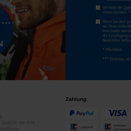
0.63 mm
Persönliche Begrüßung
Ich habe die
Dat
einverstanden. *
Geo-IP und User Detection
Wenn Sie dem pe
YouTube-Videos
Tiefenbegrenzer Abstand
wir Ihnen individ
0.63 mm
Ihre Daten werde
Google Maps
die Einwilligung 
Newsletter befind
Kontaktaufnahme per Chat
* Pflichtfeld
Treibgliedstärke/Nutbreite
0.05 in
*** Einlösbar ab
Marketing Cookies
Werkzeugloser Kettenwechsel
Nein
Google Global Site Tag
Zahlung
Microsoft Advertising Universal Event
Tracking
Facebook Pixel
g
Akku/Batterie enthalten
te Qualität von KOX
Criteo
Akku/Batterien nicht im Lieferumfang enthalten
bwicklung