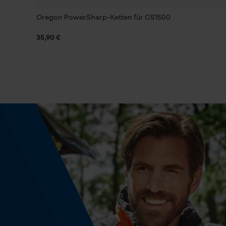
Oregon PowerSharp-Ketten für CS1500
Einstellung Jolly
35,90 €
55 deg
Feilen 2. Hälfte
4.0 mm
Häckselfunktion
Nein
Schärfwinkel
30 deg
Schrägschnitt