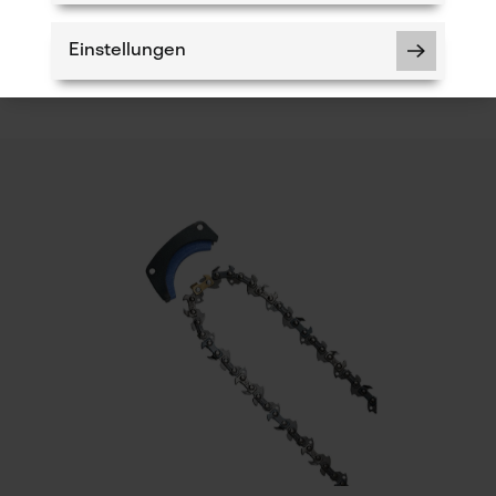
5
Lieferumfang
Einstellungen
h
1 x Sägekette
Notwendige Cookies
Schienenlänge
12 cm
Prüfung setzen von Cookies
Session ID
Speichern der Auswahl zur
Datenverarbeitung
Econda Tag Manager
Einstanzung Treibglied
25