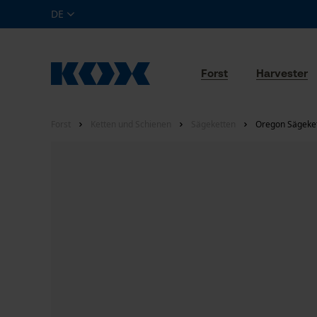
DE
Forst
Harvester
Forst
Ketten und Schienen
Sägeketten
Oregon Sägekett