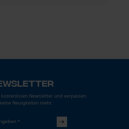
Oregon Säg
12,00 €
ewsletter
 kostenlosen Newsletter und verpassen
 keine Neuigkeiten mehr.