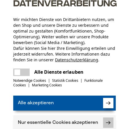
Datenverarbeitung
Wir möchten Dienste von Drittanbietern nutzen, um
den Shop und unsere Dienste zu verbessern und
optimal zu gestalten (Komfortfunktionen, Shop-
Optimierung). Weiter wollen wir unsere Produkte
bewerben (Social Media / Marketing).
Altersgruppe
Dafür können Sie hier Ihre Einwilligung erteilen und
Erwachsener
jederzeit widerrufen. Weitere Informationen dazu
finden Sie in unserer
Datenschutzerklärung
.
Materialstärke
teilen
Es ist ein Fehler aufgetreten. Bitte
(0)
Alle Dienste erlauben
1.3 mm
Anzahl Treibglieder
versuchen Sie es erneut.
42
mail
Notwendige Cookies
|
Statistik Cookies
|
Funktionale
Cookies
|
Marketing Cookies
Produkt weiterempfehlen
Branche
Alle akzeptieren
Bau- und Baustoffindustrie, Feuerwehr,
Verfügung!
kt haben oder Mängel feststellen, können Sie sich
Forstwirtschaft, Garten- und Landschaftsbau,
per E-Mail an info@kox.eu an uns wenden.
Handwerk, Landwirtschaft
Nur essentielle Cookies akzeptieren