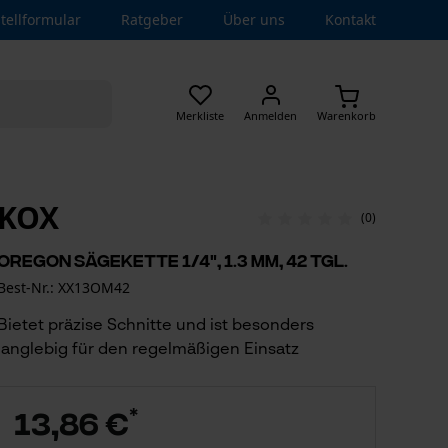
tellformular
Ratgeber
Über uns
Kontakt
Merkliste
Anmelden
Warenkorb
KOX
(0)
Oregon Sägekette 1/4", 1.3 mm, 42 Tgl.
Best-Nr.: XX13OM42
Bietet präzise Schnitte und ist besonders
langlebig für den regelmäßigen Einsatz
*
13,86 €