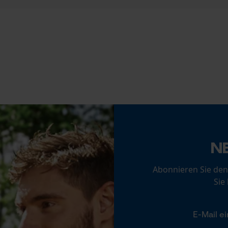
Statistik Cookies
Feilen 1. Hälfte
3.6 mm
Econda Analytics
Feilenhaltung
Mouseflow Web Analytics Tool
10° aufwärts
Fact-Finder Tracking
Phasenwender
Nein
N
Funktionale Cookies
Abonnieren Sie den
Schnittstärke
Sie
1.3 mm
Loop54 Personalization
Personalisierte Startseite
Gespeicherter Warenkorb
Sichergebender Brustwinkel