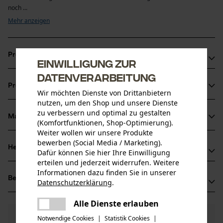
noch ...
Mehr anzeigen
Produktvorteile
Einwilligung zur
Datenverarbeitung
Ruhige Laufeigenschaften
Produktinformationen
Mit praktischer Sperre, die das Schmiermittel nicht entweichen lässt
Wir möchten Dienste von Drittanbietern
Erhöhte Lebensdauer und Schnittleistung von Kette und Schiene
nutzen, um den Shop und unsere Dienste
zu verbessern und optimal zu gestalten
Material & Pflege
(Komfortfunktionen, Shop-Optimierung).
Produktdetails
Weiter wollen wir unsere Produkte
bewerben (Social Media / Marketing).
Aktivitätstyp
Herstellerinformationen
Dafür können Sie hier Ihre Einwilligung
Material
Sägen
erteilen und jederzeit widerrufen. Weitere
Hersteller
Informationen dazu finden Sie in unserer
Hauptmaterial
Bewertungen
(0)
Oregon Tool, Inc.
Datenschutzerklärung
.
Stahl
teilen
Altersgruppe
4909 SE International Way
Es ist ein Fehler aufgetreten. Bitte
Erwachsener
Alle Dienste erlauben
97222 Portland, USA
teilen
versuchen Sie es erneut.
Mail: info@kox.eu
0
Noch Fragen?
(0)
Produkt weiterempfehlen
Notwendige Cookies
|
Statistik Cookies
|
Materialstärke