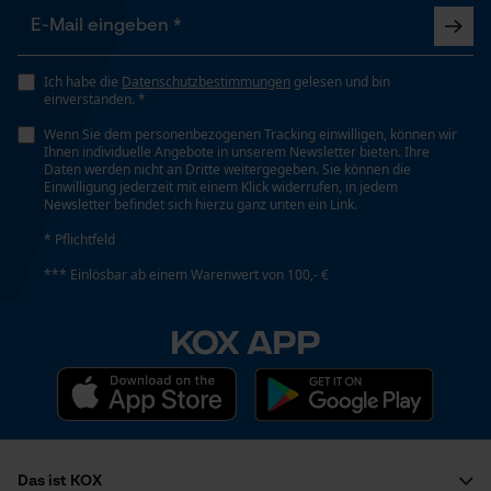
Eigenschaft
Funktionale Cookies
Robust, Lange Lebensdauer, Hohe Schnittleistung,
Scharf
Ich habe die
Datenschutzbestimmungen
gelesen und bin
einverstanden. *
Loop54 Personalization
Wenn Sie dem personenbezogenen Tracking einwilligen, können wir
Ihnen individuelle Angebote in unserem Newsletter bieten. Ihre
Einstanzung Treibglied
Personalisierte Startseite
Daten werden nicht an Dritte weitergegeben. Sie können die
95
Einwilligung jederzeit mit einem Klick widerrufen, in jedem
Gespeicherter Warenkorb
Newsletter befindet sich hierzu ganz unten ein Link.
Persönliche Begrüßung
* Pflichtfeld
Einstellung Jolly
Geo-IP und User Detection
*** Einlösbar ab einem Warenwert von 100,- €
56 deg
YouTube-Videos
KOX APP
Google Maps
Feilen 1. Hälfte
Kontaktaufnahme per Chat
4.8 mm
Marketing Cookies
Feilen 2. Hälfte
Das ist KOX
4.5 mm