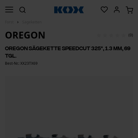
Forst
Sägeketten
OREGON
(0)
Oregon Sägekette SpeedCut 325", 1.3 mm, 69
Tgl.
Best-Nr.: XX23TX69