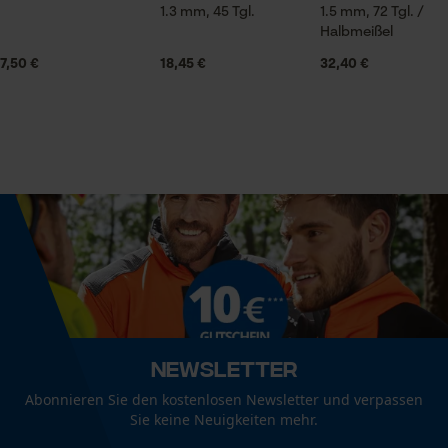
1.3 mm, 45 Tgl.
1.5 mm, 72 Tgl. /
Ganzjahresartikel
Halbmeißel
Prüfung setzen von Cookies
7,50 €
18,45 €
32,40 €
Session ID
Lieferumfang
Speichern der Auswahl zur
Datenverarbeitung
1 x Sägekette
Econda Tag Manager
Größe & Maße
Statistik Cookies
Ergebender Brustwinkel
60 deg
Econda Analytics
Technische Spezifikationen
Newsletter
Mouseflow Web Analytics Tool
Automatische Kettenschmierung
Abonnieren Sie den kostenlosen Newsletter und verpassen
Fact-Finder Tracking
Nein
Sie keine Neuigkeiten mehr.