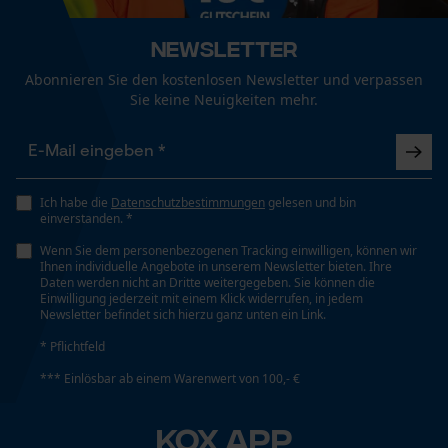
Automatische Kettenschmierung
Fact-Finder Tracking
Nein
Newsletter
Abonnieren Sie den kostenlosen Newsletter und verpassen
Eigenschaft
Sie keine Neuigkeiten mehr.
Funktionale Cookies
Hohe Standzeit, Vibrationsarm
Loop54 Personalization
Einstanzung Treibglied
Ich habe die
Datenschutzbestimmungen
gelesen und bin
91
Personalisierte Startseite
einverstanden. *
Gespeicherter Warenkorb
Wenn Sie dem personenbezogenen Tracking einwilligen, können wir
Ihnen individuelle Angebote in unserem Newsletter bieten. Ihre
Persönliche Begrüßung
Einstellung Jolly
Daten werden nicht an Dritte weitergegeben. Sie können die
Einwilligung jederzeit mit einem Klick widerrufen, in jedem
55 deg
Geo-IP und User Detection
Newsletter befindet sich hierzu ganz unten ein Link.
YouTube-Videos
* Pflichtfeld
Feilen 1. Hälfte
Google Maps
*** Einlösbar ab einem Warenwert von 100,- €
4 mm
Kontaktaufnahme per Chat
KOX APP