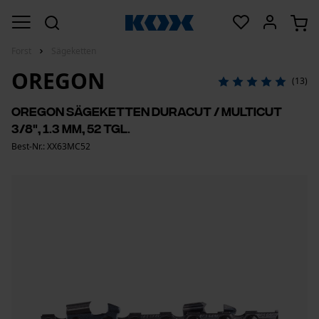
Forst
Sägeketten
OREGON
(13)
Oregon Sägeketten DuraCut / MultiCut
3/8", 1.3 mm, 52 Tgl.
Best-Nr.: XX63MC52