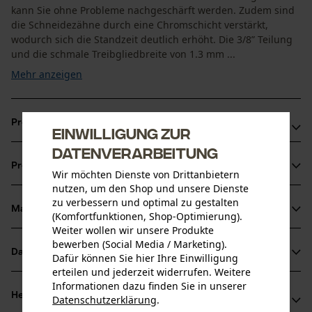
kann Sie ohne Probleme nachgeschärft werden. Zudem sind
die Schneidezähne durch eine Chromschicht verstärkt,
wodurch sich die Standzeit deutlich erhöht. Die 3/8” Teilung
und die schmale Treibgliedbreite von 1.3 mm ...
Mehr anzeigen
Produktvorteile
Einwilligung zur
Datenverarbeitung
Diese Kette sorgt für reduzierte Vibration der
Produktinformationen
Schneidgarnitur
Wir möchten Dienste von Drittanbietern
nutzen, um den Shop und unsere Dienste
Längere Haftung des Öls auf der Sägekette durch spezielle
zu verbessern und optimal zu gestalten
Verbindungsglieder
Material & Pflege
(Komfortfunktionen, Shop-Optimierung).
Produktdetails
Durch Öllochbohrungen im Treibglied verbesserte
Weiter wollen wir unsere Produkte
bewerben (Social Media / Marketing).
Schmierung an der Schienenspitze
Aktivitätstyp
Datenblätter
Dafür können Sie hier Ihre Einwilligung
Material
Sägen
erteilen und jederzeit widerrufen. Weitere
Herstellerdatenblatt (PDF)
Informationen dazu finden Sie in unserer
Hauptmaterial
Herstellerinformationen
Datenschutzerklärung
.
Stahl
teilen