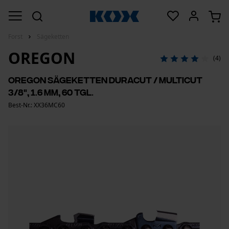
Forst
Sägeketten
OREGON
(4)
Oregon Sägeketten DuraCut / MultiCut
3/8", 1.6 mm, 60 Tgl.
Best-Nr.: XX36MC60