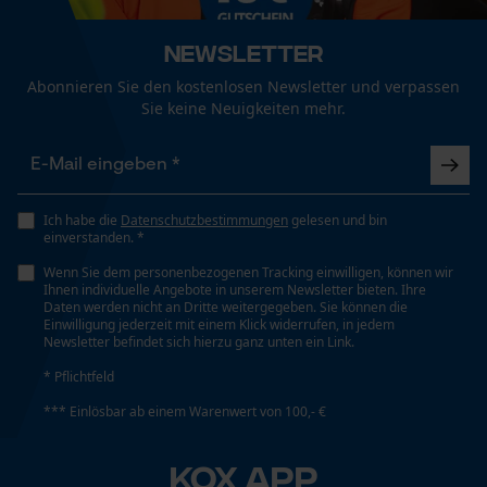
Automatische Kettenschmierung
Fact-Finder Tracking
Nein
Newsletter
Abonnieren Sie den kostenlosen Newsletter und verpassen
Eigenschaft
Sie keine Neuigkeiten mehr.
Funktionale Cookies
Hohe Schnittleistung
Loop54 Personalization
Einstanzung Treibglied
Ich habe die
Datenschutzbestimmungen
gelesen und bin
75
Personalisierte Startseite
einverstanden. *
Gespeicherter Warenkorb
Wenn Sie dem personenbezogenen Tracking einwilligen, können wir
Ihnen individuelle Angebote in unserem Newsletter bieten. Ihre
Persönliche Begrüßung
Einstellung Jolly
Daten werden nicht an Dritte weitergegeben. Sie können die
Einwilligung jederzeit mit einem Klick widerrufen, in jedem
55 deg
Geo-IP und User Detection
Newsletter befindet sich hierzu ganz unten ein Link.
YouTube-Videos
* Pflichtfeld
Feilen 1. Hälfte
Google Maps
*** Einlösbar ab einem Warenwert von 100,- €
5.5 mm
Kontaktaufnahme per Chat
KOX APP