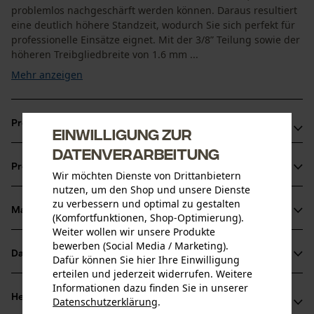
problemlos nachgeschärft werden können. Daraus resultiert
eine deutlich höhere Standzeit, wodurch Sie sich perfekt für
professionelle Einsätze eignet. Mit der 3/8” Teilung sowie der
höheren Treibgliedbreite von 1.6 mm ...
Mehr anzeigen
Produktvorteile
Einwilligung zur
Datenverarbeitung
Das Öl haftet länger auf der Kette dank speziellen
Produktinformationen
Verbindungsgliedern
Wir möchten Dienste von Drittanbietern
nutzen, um den Shop und unsere Dienste
Durch Öllochbohrungen im Treibglied verbesserte
zu verbessern und optimal zu gestalten
Schmierung an der Schienenspitze
Material & Pflege
(Komfortfunktionen, Shop-Optimierung).
Produktdetails
Geringerer Leistungsbedarf, bzw. höhere Schnittleistung
Weiter wollen wir unsere Produkte
bewerben (Social Media / Marketing).
als das Standard-Schneidsystem
Aktivitätstyp
Datenblätter
Dafür können Sie hier Ihre Einwilligung
Material
Sägen
erteilen und jederzeit widerrufen. Weitere
Herstellerdatenblatt (PDF)
Informationen dazu finden Sie in unserer
Hauptmaterial
Herstellerinformationen
Datenschutzerklärung
.
Stahl
teilen