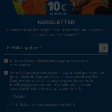
Automatische Kettenschmierung
Fact-Finder Tracking
Nein
Newsletter
Eigenschaft
Funktionale Cookies
Hohe Schnittleistung
Abonnieren Sie den kostenlosen Newsletter und verpassen
Sie keine Neuigkeiten mehr.
Loop54 Personalization
Einstanzung Treibglied
75
Personalisierte Startseite
Ich habe die
Datenschutzbestimmungen
gelesen und bin
Gespeicherter Warenkorb
einverstanden. *
Persönliche Begrüßung
Einstellung Jolly
Wenn Sie dem personenbezogenen Tracking einwilligen, können wir
55 deg
Ihnen individuelle Angebote in unserem Newsletter bieten. Ihre
Geo-IP und User Detection
Daten werden nicht an Dritte weitergegeben. Sie können die
Einwilligung jederzeit mit einem Klick widerrufen, in jedem
YouTube-Videos
Newsletter befindet sich hierzu ganz unten ein Link.
Feilen 1. Hälfte
Google Maps
* Pflichtfeld
5.5 mm
Kontaktaufnahme per Chat
*** Einlösbar ab einem Warenwert von 100,- €