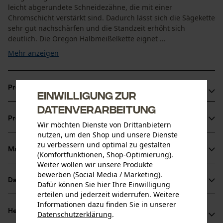
leicht abgerundete Schneidezähne, die mit einer
Chromschicht verstärkt sind. Dadurch lässt sich die Sägekette
sehr gut nachschärfen und die Standzeit erhöht sich
deutlich. Die Oregon Halbmeißelkette eignet ...
Mehr anzeigen
Produktvorteile
Einwilligung zur
Datenverarbeitung
Längere Haftung des Öls auf der Motorsägenkette durch
Produktinformationen
spezielle Verbindungsglieder
Wir möchten Dienste von Drittanbietern
nutzen, um den Shop und unsere Dienste
Verbesserte Schmierung an der Schienenspitze dank der
zu verbessern und optimal zu gestalten
Öllochbohrungen im Treibglied
Material & Pflege
(Komfortfunktionen, Shop-Optimierung).
Produktdetails
Weiter wollen wir unsere Produkte
bewerben (Social Media / Marketing).
Aktivitätstyp
Datenblätter
Dafür können Sie hier Ihre Einwilligung
Material
Sägen
erteilen und jederzeit widerrufen. Weitere
Herstellerdatenblatt (PDF)
Informationen dazu finden Sie in unserer
Hauptmaterial
Herstellerinformationen
Datenschutzerklärung
.
Stahl
teilen