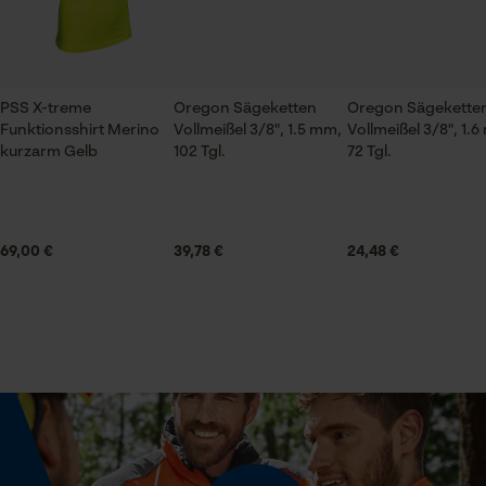
Oregon Sägeketten DuraCut / MultiCut 3/8", 1.6 mm, 72 Tgl.
Jahreszeit
Top
Ganzjahresartikel
PSS X-treme
Oregon Sägeketten
Oregon Sägekette
Prüfung setzen von Cookies
Funktionsshirt Merino
Vollmeißel 3/8", 1.5 mm,
Vollmeißel 3/8", 1.
Session ID
kurzarm Gelb
102 Tgl.
72 Tgl.
Lieferumfang
Speichern der Auswahl zur
Datenverarbeitung
1 x Sägekette
Econda Tag Manager
69,00 €
39,78 €
24,48 €
Größe & Maße
Statistik Cookies
Schienenlänge
50 cm
Econda Analytics
Technische Spezifikationen
Mouseflow Web Analytics Tool