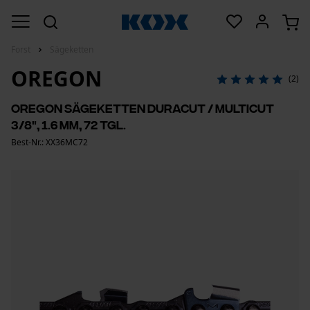
Forst
Sägeketten
OREGON
(2)
Oregon Sägeketten DuraCut / MultiCut
3/8", 1.6 mm, 72 Tgl.
Best-Nr.: XX36MC72