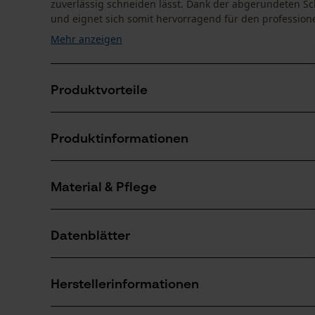
zuverlässig schneiden lässt. Dank der abgerundeten 
und eignet sich somit hervorragend für den professionel
Mehr anzeigen
Produktvorteile
Markierung des Schärfwinkels auf den Zahndächern 
Produktinformationen
Schneidkanten mit kleinem Radius für schnelles Sc
Durch die Öllochbohrungen im Treibglied verbesser
Material & Pflege
Produktdetails
Aktivitätstyp
Datenblätter
Sägen
Material
Herstellerdatenblatt (PDF)
Hauptmaterial
Herstellerinformationen
Stahl
Anzahl Teile
1 Stk