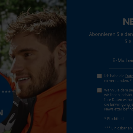
Loop54 Personalization
Schrägschnitt
N
Personalisierte Startseite
Nein
Gespeicherter Warenkorb
Abonnieren Sie den
Persönliche Begrüßung
Sie
Teilung
Geo-IP und User Detection
325"
YouTube-Videos
Google Maps
Treibglied Nutstärke MM
Ich habe die
Dat
Kontaktaufnahme per Chat
1.5 mm
einverstanden. *
Wenn Sie dem pe
wir Ihnen individ
Marketing Cookies
Ihre Daten werde
Werkzeuglose Kettenspannung
die Einwilligung 
Nein
Newsletter befind
* Pflichtfeld
*** Einlösbar ab
Google Global Site Tag