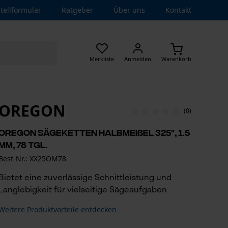
tellformular
Ratgeber
Über uns
Kontakt
Merkliste
Anmelden
Warenkorb
OREGON
(0)
Oregon Sägeketten Halbmeißel 325", 1.5
mm, 78 Tgl.
Best-Nr.: XX25OM78
Bietet eine zuverlässige Schnittleistung und
Langlebigkeit für vielseitige Sägeaufgaben
Weitere Produktvorteile entdecken