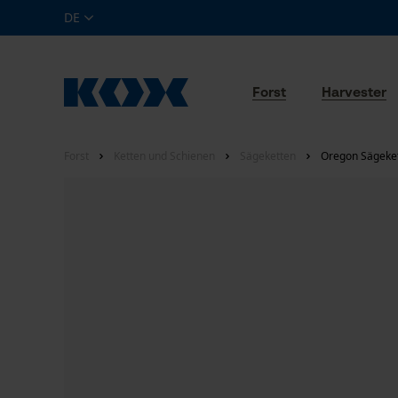
DE
Forst
Harvester
Forst
Ketten und Schienen
Sägeketten
Oregon Sägeket