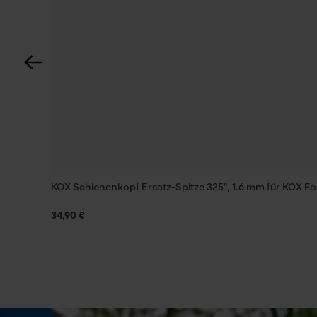
85 deg
Technische Spezifikationen
Automatische Kettenschmierung
Nein
Einstellung Jolly
55 deg
KOX Schienenkopf Ersatz-Spitze 325", 1.6 mm für KOX 
34,90 €
Feilen 2. Hälfte
4.5 mm
Häckselfunktion
Nein