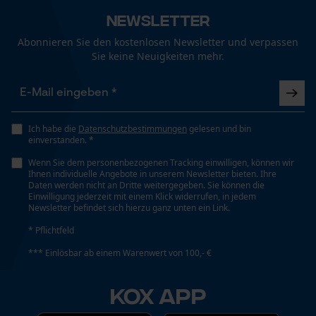
Größe & Maße
Fact-Finder Tracking
Newsletter
Ergebender Brustwinkel
Abonnieren Sie den kostenlosen Newsletter und verpassen
60 deg
Sie keine Neuigkeiten mehr.
Funktionale Cookies
Schienenlänge
50 cm
Ich habe die
Datenschutzbestimmungen
gelesen und bin
Loop54 Personalization
einverstanden. *
Personalisierte Startseite
Wenn Sie dem personenbezogenen Tracking einwilligen, können wir
Technische Spezifikationen
Ihnen individuelle Angebote in unserem Newsletter bieten. Ihre
Gespeicherter Warenkorb
Daten werden nicht an Dritte weitergegeben. Sie können die
Einwilligung jederzeit mit einem Klick widerrufen, in jedem
Persönliche Begrüßung
Automatische Kettenschmierung
Newsletter befindet sich hierzu ganz unten ein Link.
Nein
Geo-IP und User Detection
* Pflichtfeld
YouTube-Videos
*** Einlösbar ab einem Warenwert von 100,- €
Eigenschaft
Google Maps
Komfortabel, Zuverlässig, Unempfindlich
KOX APP
Kontaktaufnahme per Chat