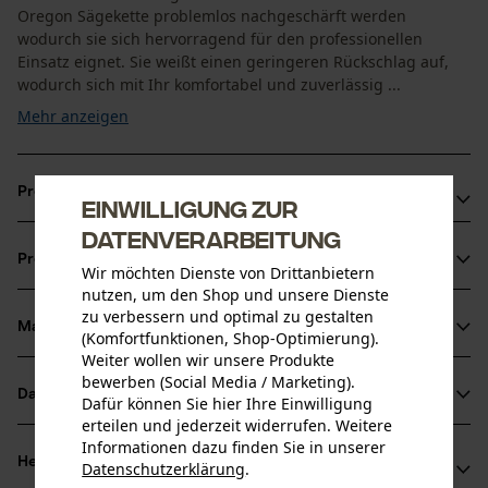
Oregon Sägekette problemlos nachgeschärft werden
wodurch sie sich hervorragend für den professionellen
Einsatz eignet. Sie weißt einen geringeren Rückschlag auf,
wodurch sich mit Ihr komfortabel und zuverlässig ...
Mehr anzeigen
Produktvorteile
Einwilligung zur
Datenverarbeitung
Diese Kette reduziert die Vibration der Schneidgarnitur
Produktinformationen
Sägeketten Halbmeißel für reduzierte Vibration der
Wir möchten Dienste von Drittanbietern
nutzen, um den Shop und unsere Dienste
Schneidegarnitur
zu verbessern und optimal zu gestalten
Material & Pflege
(Komfortfunktionen, Shop-Optimierung).
Produktdetails
Weiter wollen wir unsere Produkte
bewerben (Social Media / Marketing).
Aktivitätstyp
Datenblätter
Dafür können Sie hier Ihre Einwilligung
Material
Sägen
erteilen und jederzeit widerrufen. Weitere
Herstellerdatenblatt (PDF)
Informationen dazu finden Sie in unserer
Hauptmaterial
Herstellerinformationen
Datenschutzerklärung
.
Stahl
teilen