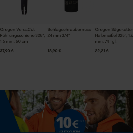
Branche
Bau- und Baustoffindustrie, Feuerwehr,
Forstwirtschaft, Garten- und Landschaftsbau,
Handwerk, Landwirtschaft
Oregon VersaCut
Schlagschraubernuss
Oregon Sägekette
Prüfung setzen von Cookies
Führungsschiene 325",
24 mm 3/4''
Halbmeißel 325", 1.
Session ID
1.6 mm, 50 cm
mm, 74 Tgl.
Jahreszeit
Speichern der Auswahl zur
37,90 €
18,90 €
22,21 €
Datenverarbeitung
Ganzjahresartikel
Econda Tag Manager
Lieferumfang
1 x Sägekette
Statistik Cookies
Optik/Muster
Unifarben
Econda Analytics
Mouseflow Web Analytics Tool