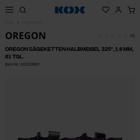
Forst
Sägeketten
OREGON
(0)
Oregon Sägeketten Halbmeißel 325", 1.6 mm,
81 Tgl.
Best-Nr.: XX26OM81