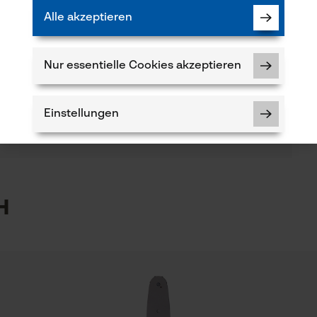
Alle akzeptieren
(1)
Branche
Bau- und Baustoffindustrie, Feuerwehr,
Nur essentielle Cookies akzeptieren
Forstwirtschaft, Garten- und Landschaftsbau,
Produkt weiterempfehlen
Handwerk, Landwirtschaft
Einstellungen
Verfügung!
Lieferumfang
1 x Sägekette
5
h
Notwendige Cookies
kt haben oder Mängel feststellen, können Sie sich
per E-Mail an info@kox.eu an uns wenden.
Prüfung setzen von Cookies
Session ID