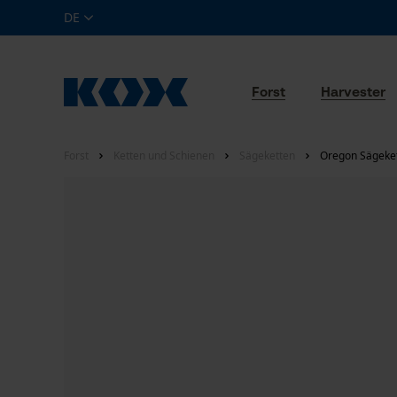
DE
Forst
Harvester
Forst
Ketten und Schienen
Sägeketten
Oregon Sägekett