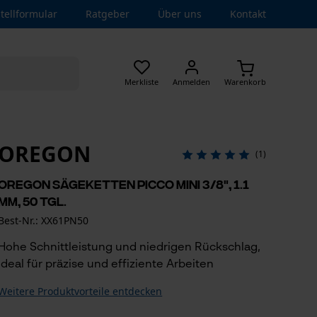
tellformular
Ratgeber
Über uns
Kontakt
Merkliste
Anmelden
Warenkorb
OREGON
(1)
Oregon Sägeketten Picco Mini 3/8", 1.1
mm, 50 Tgl.
Best-Nr.: XX61PN50
Hohe Schnittleistung und niedrigen Rückschlag,
ideal für präzise und effiziente Arbeiten
Weitere Produktvorteile entdecken