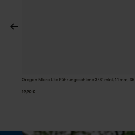
35 cm
Technische Spezifikationen
Automatische Kettenschmierung
Nein
Einstanzung Treibglied
90
Oregon Micro Lite Führungsschiene 3/8" mini, 1.1 mm, 35
19,90 €
Feilen 1. Hälfte
4 mm
Feilenhaltung
waagerecht