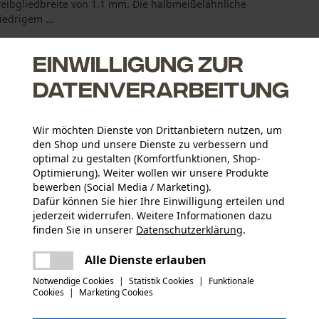
reibgliedbreite von 1.1 mm. Die halbmeißelähnliche
iedrigem ...
Einwilligung zur
Datenverarbeitung
Wir möchten Dienste von Drittanbietern nutzen, um
den Shop und unsere Dienste zu verbessern und
für korrektes Schärfen
optimal zu gestalten (Komfortfunktionen, Shop-
Optimierung). Weiter wollen wir unsere Produkte
bewerben (Social Media / Marketing).
Dafür können Sie hier Ihre Einwilligung erteilen und
jederzeit widerrufen. Weitere Informationen dazu
Altersgruppe
finden Sie in unserer
Datenschutzerklärung
.
Erwachsener
teilen
Es ist ein Fehler aufgetreten. Bitte
Alle Dienste erlauben
versuchen Sie es erneut.
mail
Materialstärke
Notwendige Cookies
|
Statistik Cookies
|
Funktionale
1.1 mm
Cookies
|
Marketing Cookies
Anzahl Treibglieder
50