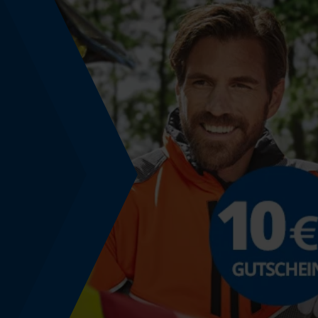
Phasenwender
Nein
Schrägschnitt
Nein
Teilung
3/8" mini
Treibglied Nutstärke MM
1.1 mm
Werkzeuglose Kettenspannung