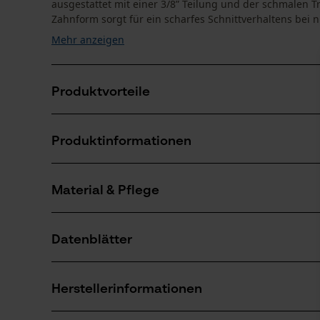
ausgestattet mit einer 3/8” Teilung und der schmalen T
Zahnform sorgt für ein scharfes Schnittverhaltens bei n
Mehr anzeigen
Produktvorteile
Vibrationsarme und rückschlagreduzierte Kette
Produktinformationen
Markierung des Schärfwinkels auf den Zahndächern 
Schmaler Schnitt mit scharfem Schnittverhalten
Material & Pflege
Produktdetails
Aktivitätstyp
Datenblätter
Sägen
Material
Herstellerdatenblatt (PDF)
Hauptmaterial
Herstellerinformationen
Stahl
Anzahl Teile
1 Stk