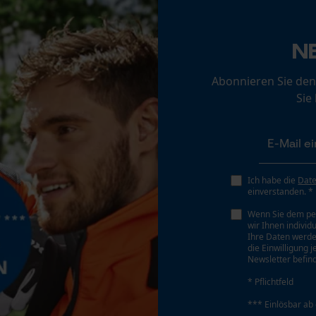
Loop54 Personalization
Schärfwinkel
N
Personalisierte Startseite
30 deg
Gespeicherter Warenkorb
Abonnieren Sie den
Persönliche Begrüßung
Sie
Sichergebender Brustwinkel
Geo-IP und User Detection
0.65 mm
YouTube-Videos
Google Maps
Tiefenbegrenzer Abstand
Ich habe die
Dat
Kontaktaufnahme per Chat
0.65 mm
einverstanden. *
Wenn Sie dem pe
wir Ihnen individ
Marketing Cookies
Ihre Daten werde
Treibgliedstärke/Nutbreite
die Einwilligung 
0.043 in
Newsletter befind
* Pflichtfeld
Werkzeugloser Kettenwechsel
*** Einlösbar ab
Google Global Site Tag