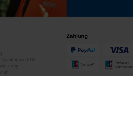
Nein
Microsoft Advertising Universal Event
Tracking
Facebook Pixel
Criteo
Zahlung
Akku/Batterie enthalten
Survicate
Akku/Batterien nicht im Lieferumfang enthalten
g
te Qualität von KOX
bwicklung
kruf
ten Informationen
mular
Oregon Tool GmbH
mular
KOX – Partner in Forst und Garte
Zentrale: