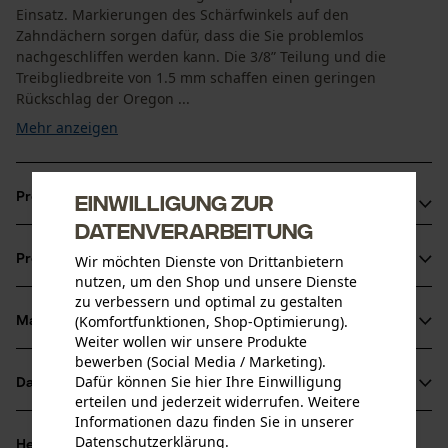
Einsatz. Markierungen des Schärfwinkels auf den
Zahndächern sorgen dafür, dass die Sie problemlos
nachgeschliffen werden kann. Die 3/8” Teilung und die
Treibgliedbreite von 1.5 mm schaffen einen geringen
Rückschlag der Oregon ...
Mehr anzeigen
Einwilligung zur
Produktvorteile
Datenverarbeitung
Weniger Rückschlag durch Sicherheitstreibglieder
Wir möchten Dienste von Drittanbietern
Produktinformationen
Die Kettesorgt für reduzierte Vibration der Schneidgarnitur
nutzen, um den Shop und unsere Dienste
Sägekette mit der höchsten Schnittleistung
zu verbessern und optimal zu gestalten
(Komfortfunktionen, Shop-Optimierung).
Material & Pflege
Produktdetails
Weiter wollen wir unsere Produkte
bewerben (Social Media / Marketing).
Aktivitätstyp
Dafür können Sie hier Ihre Einwilligung
Datenblätter
Material
Sägen
erteilen und jederzeit widerrufen. Weitere
Informationen dazu finden Sie in unserer
Herstellerdatenblatt (PDF)
Hauptmaterial
Datenschutzerklärung
.
Herstellerinformationen