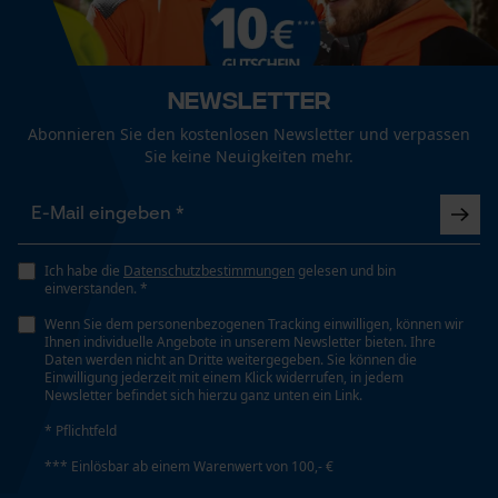
Fact-Finder Tracking
Technische Spezifikationen
Newsletter
Funktionale Cookies
Automatische Kettenschmierung
Abonnieren Sie den kostenlosen Newsletter und verpassen
Nein
Sie keine Neuigkeiten mehr.
Loop54 Personalization
Eigenschaft
Personalisierte Startseite
Zuverlässig, Hohe Schnittleistung
Ich habe die
Datenschutzbestimmungen
gelesen und bin
Gespeicherter Warenkorb
einverstanden. *
Persönliche Begrüßung
Wenn Sie dem personenbezogenen Tracking einwilligen, können wir
Einstanzung Treibglied
Ihnen individuelle Angebote in unserem Newsletter bieten. Ihre
75
Geo-IP und User Detection
Daten werden nicht an Dritte weitergegeben. Sie können die
Einwilligung jederzeit mit einem Klick widerrufen, in jedem
YouTube-Videos
Newsletter befindet sich hierzu ganz unten ein Link.
Google Maps
* Pflichtfeld
Einstellung Jolly
60 deg
Kontaktaufnahme per Chat
*** Einlösbar ab einem Warenwert von 100,- €