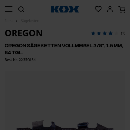
Forst
Sägeketten
OREGON
(1)
Oregon Sägeketten Vollmeißel 3/8", 1.5 mm,
84 Tgl.
Best-Nr.: XX35OL84