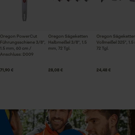
Handwerk, Landwirtschaft
info@kox.eu an uns wenden.
Jahreszeit
Ganzjahresartikel
Prüfung setzen von Cookies
Oregon PowerCut
Oregon Sägeketten
Oregon Sägekette
Führungsschiene 3/8",
Halbmeißel 3/8", 1.5
Vollmeißel 325", 1.
Session ID
1.5 mm, 60 cm /
mm, 72 Tgl.
72 Tgl.
Speichern der Auswahl zur
Lieferumfang
Anschluss: D009
Datenverarbeitung
1 x Sägekette
Econda Tag Manager
71,90 €
28,08 €
24,48 €
Volumen
31.84 in³
Statistik Cookies
Größe & Maße
Econda Analytics
Schienenlänge
60 cm
Mouseflow Web Analytics Tool