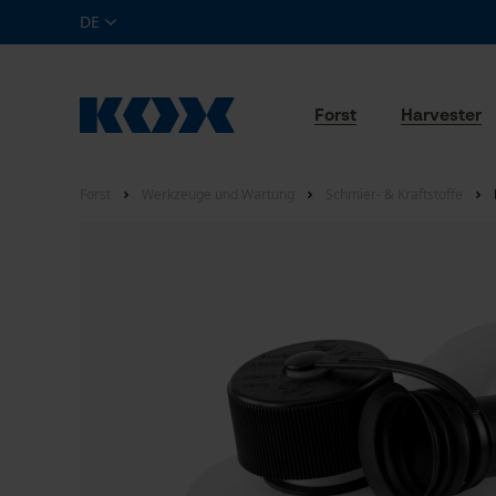
DE
Forst
Harvester
Forst
Werkzeuge und Wartung
Schmier- & Kraftstoffe