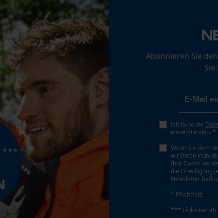
Loop54 Personalization
N
Personalisierte Startseite
Gespeicherter Warenkorb
Abonnieren Sie den
Persönliche Begrüßung
Sie
Geo-IP und User Detection
YouTube-Videos
Google Maps
Ich habe die
Dat
Kontaktaufnahme per Chat
einverstanden. *
Wenn Sie dem pe
wir Ihnen individ
Marketing Cookies
Ihre Daten werde
die Einwilligung 
Newsletter befind
* Pflichtfeld
*** Einlösbar ab
Google Global Site Tag