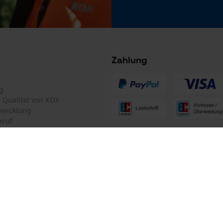
Microsoft Advertising Universal Event
Tracking
Facebook Pixel
Criteo
Zahlung
Survicate
g
te Qualität von KOX
bwicklung
kruf
ten Informationen
mular
Oregon Tool GmbH
mular
KOX – Partner in Forst und Garte
Zentrale: