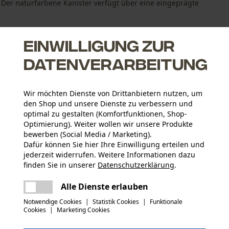
. Der naturfarbene Kanister verfügt über eine eingeprägte
Einwilligung zur
Datenverarbeitung
Wir möchten Dienste von Drittanbietern nutzen, um
den Shop und unsere Dienste zu verbessern und
optimal zu gestalten (Komfortfunktionen, Shop-
Optimierung). Weiter wollen wir unsere Produkte
bewerben (Social Media / Marketing).
Dafür können Sie hier Ihre Einwilligung erteilen und
jederzeit widerrufen. Weitere Informationen dazu
Altersgruppe
finden Sie in unserer
Datenschutzerklärung
.
Erwachsener
teilen
Es ist ein Fehler aufgetreten. Bitte
Alle Dienste erlauben
versuchen Sie es erneut.
Baumusterprüfung (PDF)
mail
Materialzusammensetzung
Notwendige Cookies
|
Statistik Cookies
|
Funktionale
HD-PE Kunststoff
Cookies
|
Marketing Cookies
Applikationen
Logoprägung