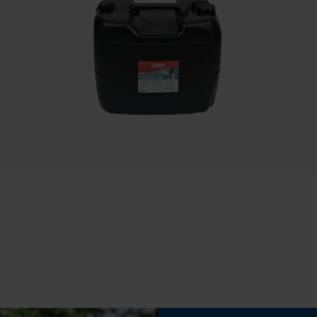
Langlebig
Speichern der Auswahl zur
Datenverarbeitung
Econda Tag Manager
Häckselfunktion
Nein
Statistik Cookies
Schrägschnitt
Nein
Econda Analytics
Werkzeugloser Kettenwechsel
Mouseflow Web Analytics Tool
Nein
Fact-Finder Tracking
Funktionale Cookies
Akku/Batterie enthalten
Akku/Batterien nicht im Lieferumfang enthalten