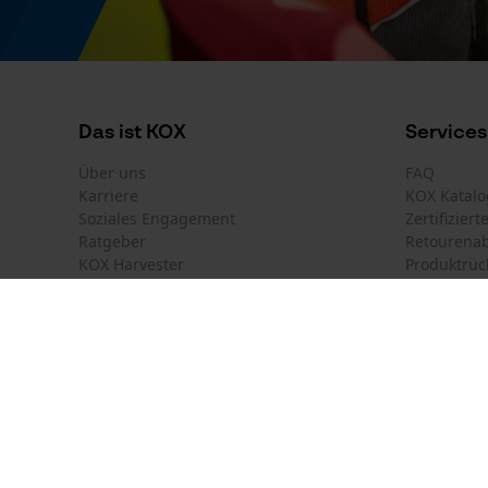
Produktkennzeichnung
EAN
4007228181135
Das ist KOX
Services
Über uns
FAQ
Karriere
KOX Katalo
Soziales Engagement
Zertifizier
Ratgeber
Retourena
KOX Harvester
Produktrüc
Motorsägen-Kurse
Versandkos
Newsletter-Anmeldung
Land auswählen
Kontakt
France
Österreich
Kontaktfor
Schweiz
Suisse
Bestellfor
Belgique
België
Newsletter
Nederland