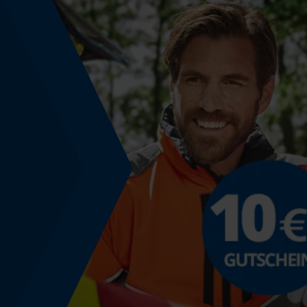
Powerbank-Funktion
Nein
Farbgebung
Farbe
Transparent
Modell & Kollektion
Modellname
Standard