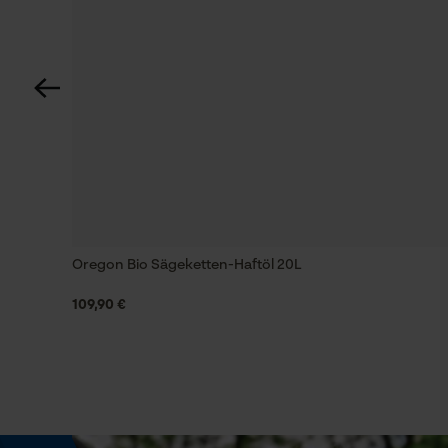
Füllmenge
5 l
Phasenwender
Nein
Oregon Bio Sägeketten-Haftöl 20L
Werkzeuglose Kettenspannung
Nein
109,90 €
Energie & Leistung
Akku-Kapazitätsanzeige
Nein