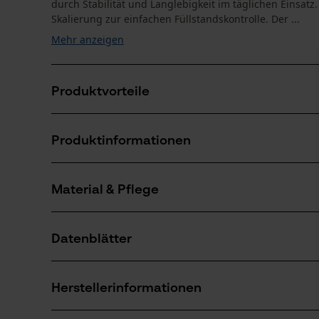
durch Stabilität und Langlebigkeit im täglichen Einsatz
Skalierung zur einfachen Füllstandskontrolle. Der ...
Mehr anzeigen
Produktvorteile
5 Liter Fassungsvermögen für Kraftstoffe
Produktinformationen
UN-Zulassung für den sicheren Transport
Auch für E10 geeignet
Material & Pflege
Produktdetails
Aktivitätstyp
Datenblätter
Transportieren, Betanken
Material
Produktsicherheitsdatenblatt (PDF)
Hauptmaterial
Herstellerinformationen
Kunststoffverbund
Anzahl Teile
Herstellerdatenblatt (PDF)
1 Stk