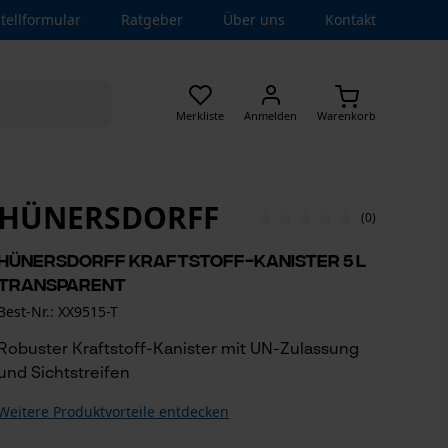
tellformular
Ratgeber
Über uns
Kontakt
Merkliste
Anmelden
Warenkorb
HÜNERSDORFF
(0)
Hünersdorff Kraftstoff-Kanister 5 L
Transparent
Best-Nr.: XX9515-T
Robuster Kraftstoff-Kanister mit UN-Zulassung
und Sichtstreifen
Weitere Produktvorteile entdecken