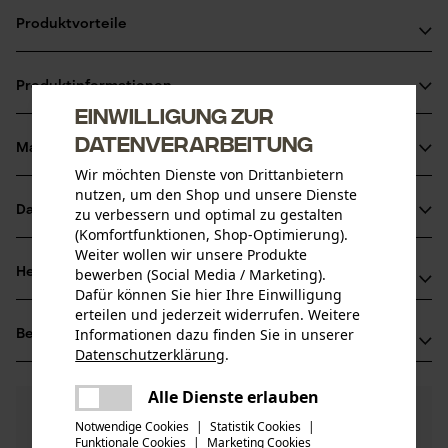
Produktvorteile
Optimale Viskosität
Produktinformationen
Hervorragender Verschleißschutz
Einwilligung zur
Gute Kälteeigenschaften, sommer- und wintertauglich
Datenverarbeitung
Material & Pflege
Produktdetails
Wir möchten Dienste von Drittanbietern
nutzen, um den Shop und unsere Dienste
Aktivitätstyp
Datenblätter
zu verbessern und optimal zu gestalten
Material
Schmieren, Schützen
(Komfortfunktionen, Shop-Optimierung).
Produktsicherheitsdatenblatt (PDF)
Weiter wollen wir unsere Produkte
Hauptmaterial
bewerben (Social Media / Marketing).
Herstellerinformationen
Öle
Dafür können Sie hier Ihre Einwilligung
Altersgruppe
Herstellerdatenblatt (PDF)
erteilen und jederzeit widerrufen. Weitere
Hersteller
Erwachsener
Informationen dazu finden Sie in unserer
Bewertungen
(8)
Oregon Tool GmbH
Sicherheitsdatenblätter (PDF)
Datenschutzerklärung
.
Materialzusammensetzung
Lise-Meitner-Str. 4
teilen
Mineralölhaltiges Gemisch. Mineralöl mit < 3% DMSO-
70736 Fellbach, Deutschland
Es ist ein Fehler aufgetreten. Bitte
Anzahl Teile
Alle Dienste erlauben
Extrakt nach IP 346
teilen
Mail: info@kox.eu
4.6
Noch Fragen?
(8)
1 Stk
Produkt weiterempfehlen
versuchen Sie es erneut.
Notwendige Cookies
|
Statistik Cookies
|
Unsere Experten stehen Ihnen gerne zur
Web: www.kox.eu
Funktionale Cookies
|
Marketing Cookies
mail