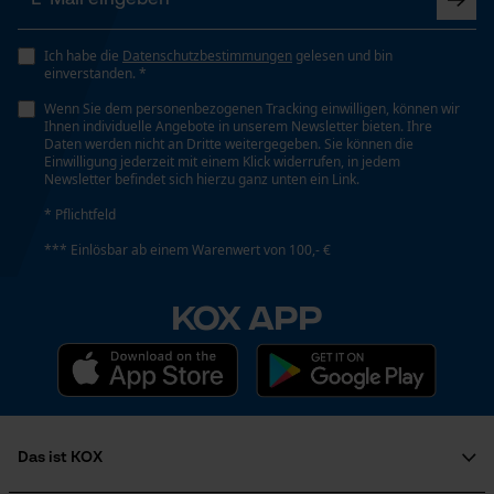
Funktionale Cookies
Viskosität
70 mm²/s
Ich habe die
Datenschutzbestimmungen
gelesen und bin
einverstanden. *
Wenn Sie dem personenbezogenen Tracking einwilligen, können wir
Loop54 Personalization
Ihnen individuelle Angebote in unserem Newsletter bieten. Ihre
Viskositätsklasse
Daten werden nicht an Dritte weitergegeben. Sie können die
ISO 68
Personalisierte Startseite
Einwilligung jederzeit mit einem Klick widerrufen, in jedem
Newsletter befindet sich hierzu ganz unten ein Link.
Gespeicherter Warenkorb
* Pflichtfeld
Persönliche Begrüßung
Volumen
*** Einlösbar ab einem Warenwert von 100,- €
32400 cm³
Geo-IP und User Detection
YouTube-Videos
KOX APP
Google Maps
Technische Spezifikationen
Kontaktaufnahme per Chat
Aggregatszustand
Flüssig
Marketing Cookies
Das ist KOX
Automatische Kettenschmierung