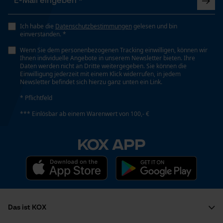
Werkzeuglose Kettenspannung
Funktionale Cookies
Nein
Ich habe die
Datenschutzbestimmungen
gelesen und bin
einverstanden. *
Loop54 Personalization
Wenn Sie dem personenbezogenen Tracking einwilligen, können wir
Werkzeugloser Kettenwechsel
Ihnen individuelle Angebote in unserem Newsletter bieten. Ihre
Nein
Personalisierte Startseite
Daten werden nicht an Dritte weitergegeben. Sie können die
Einwilligung jederzeit mit einem Klick widerrufen, in jedem
Gespeicherter Warenkorb
Newsletter befindet sich hierzu ganz unten ein Link.
Persönliche Begrüßung
* Pflichtfeld
Energie & Leistung
Geo-IP und User Detection
*** Einlösbar ab einem Warenwert von 100,- €
Akku-Kapazitätsanzeige
YouTube-Videos
Nein
KOX APP
Google Maps
Kontaktaufnahme per Chat
Akku/Batterie enthalten
Akku/Batterien nicht im Lieferumfang enthalten
Marketing Cookies
Das ist KOX
Powerbank-Funktion