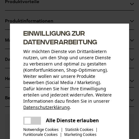
Produktvorteile
Handliche Form
Produktinformationen
Durch die transparente Farbe ist die Füllmenge von außen
Einwilligung zur
besser zu erkennen
Datenverarbeitung
Material & Pflege
Produktdetails
Wir möchten Dienste von Drittanbietern
nutzen, um den Shop und unsere Dienste
Aktivitätstyp
Datenblätter
zu verbessern und optimal zu gestalten
Material
Transportieren
(Komfortfunktionen, Shop-Optimierung).
Produktsicherheitsdatenblatt (PDF)
Weiter wollen wir unsere Produkte
Hauptmaterial
Herstellerinformationen
bewerben (Social Media / Marketing).
Kunststoffverbund
Altersgruppe
Baumusterprüfung (PDF)
Dafür können Sie hier Ihre Einwilligung
HUENERSDORFF GmbH
Erwachsener
erteilen und jederzeit widerrufen. Weitere
Bewertungen
(11)
Eisenbahnstraße 6
Informationen dazu finden Sie in unserer
Herstellerdatenblatt (PDF)
Materialzusammensetzung
Datenschutzerklärung
.
71636 Ludwigsburg, Deutschland
teilen
Kunststoff
Mail: info@huenersdorff.de
Anzahl Teile
Es ist ein Fehler aufgetreten. Bitte
Alle Dienste erlauben
5.0
Noch Fragen?
(11)
1 Stk
Web: -
Produkt weiterempfehlen
teilen
versuchen Sie es erneut.
Unsere Experten stehen Ihnen gerne zur
Notwendige Cookies
|
Statistik Cookies
|
Tel: + 49 0714 11 47 0
Verfügung!
Funktionale Cookies
|
Marketing Cookies
mail