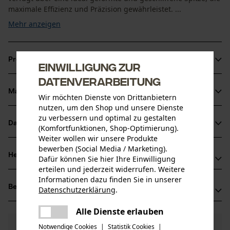
maximale Effizienz und Präzision gewährleistet. ...
Mehr anzeigen
Produktinformationen
Einwilligung zur
Datenverarbeitung
Material & Pflege
Wir möchten Dienste von Drittanbietern
Produktdetails
nutzen, um den Shop und unsere Dienste
zu verbessern und optimal zu gestalten
Aktivitätstyp
Datenblätter
(Komfortfunktionen, Shop-Optimierung).
Material
Heben, Wenden
Weiter wollen wir unsere Produkte
Produktsicherheitsdatenblatt (PDF)
bewerben (Social Media / Marketing).
Blattmaterial
Herstellerinformationen
Dafür können Sie hier Ihre Einwilligung
Stahl
Altersgruppe
erteilen und jederzeit widerrufen. Weitere
Bedienungsanleitung (PDF)
Leonhard Müller + Söhne GmbH
Informationen dazu finden Sie in unserer
Erwachsener
Bewertungen
(24)
Datenschutzerklärung
.
Zellach 4
Prüfbericht (PDF)
teilen
Hauptmaterial
9413 St. Gertraud, Österreich
Es ist ein Fehler aufgetreten. Bitte
Alle Dienste erlauben
Stahl
Mail: office@mueller-hammerwerk.at
Anzahl Teile
teilen
versuchen Sie es erneut.
4.9
Noch Fragen?
(24)
Notwendige Cookies
|
Statistik Cookies
|
1 Stk
Web: -
Produkt weiterempfehlen