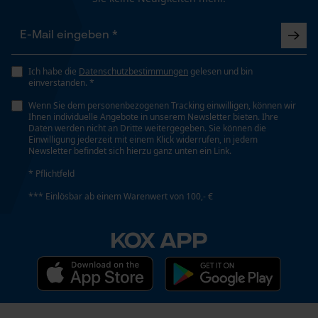
Länge Griff
115 cm
Funktionale Cookies
Ich habe die
Datenschutzbestimmungen
gelesen und bin
Stiellänge
einverstanden. *
Loop54 Personalization
115 cm
Wenn Sie dem personenbezogenen Tracking einwilligen, können wir
Personalisierte Startseite
Ihnen individuelle Angebote in unserem Newsletter bieten. Ihre
Daten werden nicht an Dritte weitergegeben. Sie können die
Gespeicherter Warenkorb
Einwilligung jederzeit mit einem Klick widerrufen, in jedem
Technische Spezifikationen
Newsletter befindet sich hierzu ganz unten ein Link.
Persönliche Begrüßung
* Pflichtfeld
Geo-IP und User Detection
Automatische Kettenschmierung
Nein
*** Einlösbar ab einem Warenwert von 100,- €
YouTube-Videos
Google Maps
KOX APP
Eigenschaft
Kontaktaufnahme per Chat
Geschmiedet
Marketing Cookies
Eigenschaften Blatt