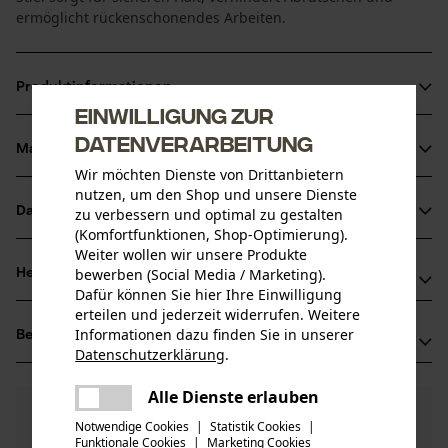
ermöglicht rückenschonendes Arbeiten.
Produktinformationen
Einwilligung zur
Datenverarbeitung
Material & Pflege
Produktdetails
Wir möchten Dienste von Drittanbietern
nutzen, um den Shop und unsere Dienste
Aktivitätstyp
Datenblätter
zu verbessern und optimal zu gestalten
Material
Heben, Wenden
(Komfortfunktionen, Shop-Optimierung).
Produktsicherheitsdatenblatt (PDF)
Weiter wollen wir unsere Produkte
Blattmaterial
bewerben (Social Media / Marketing).
Herstellerinformationen
Stahl
Dafür können Sie hier Ihre Einwilligung
Altersgruppe
Bedienungsanleitung (PDF)
erteilen und jederzeit widerrufen. Weitere
Leonhard Müller + Söhne GmbH
Erwachsener
Informationen dazu finden Sie in unserer
Bewertungen
(8)
Zellach 4
Datenschutzerklärung
.
Hauptmaterial
9413 St. Gertraud, Österreich
teilen
Stahl
Mail: office@mueller-hammerwerk.at
Es ist ein Fehler aufgetreten. Bitte
Anzahl Teile
Alle Dienste erlauben
teilen
4.9
Noch Fragen?
(8)
1 Stk
Web: -
Produkt weiterempfehlen
versuchen Sie es erneut.
Notwendige Cookies
|
Statistik Cookies
|
Unsere Experten stehen Ihnen gerne zur
Tel: + 43 4352 71 13 1
Funktionale Cookies
|
Marketing Cookies
mail