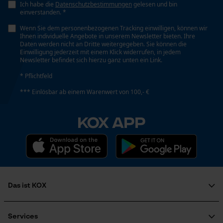
Funktionale Cookies
Ich habe die
Datenschutzbestimmungen
gelesen und bin
einverstanden. *
Stiellänge
38 cm
Wenn Sie dem personenbezogenen Tracking einwilligen, können wir
Ihnen individuelle Angebote in unserem Newsletter bieten. Ihre
Loop54 Personalization
Daten werden nicht an Dritte weitergegeben. Sie können die
Einwilligung jederzeit mit einem Klick widerrufen, in jedem
Personalisierte Startseite
Newsletter befindet sich hierzu ganz unten ein Link.
Technische Spezifikationen
Gespeicherter Warenkorb
* Pflichtfeld
Stielart
Persönliche Begrüßung
*** Einlösbar ab einem Warenwert von 100,- €
Kuhfuß-Form
Geo-IP und User Detection
KOX APP
YouTube-Videos
Automatische Kettenschmierung
Google Maps
Nein
Kontaktaufnahme per Chat
Eigenschaft
Das ist KOX
Ergonomisch, Rückenschonend, Hochwertig
Marketing Cookies
Über uns
Karriere
Services