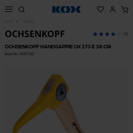
Forst
Sappies
OCHSENKOPF
(3)
Ochsenkopf Handsappie OX 173 E 38 cm
Best-Nr.: XX97160