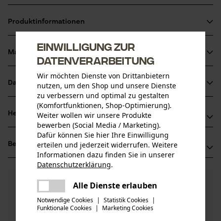
Unterstützt eine ergonomische und rückenschonende
Produktinformationen
Arbeitsweise
Mit hochwertigem Eschenholzstiel
Einwilligung zur
Material & Pflege
Datenverarbeitung
Produktdetails
Wir möchten Dienste von Drittanbietern
Aktivitätstyp
Datenblätter
nutzen, um den Shop und unsere Dienste
Material
Heben, Wenden
zu verbessern und optimal zu gestalten
Produktsicherheitsdatenblatt (PDF)
(Komfortfunktionen, Shop-Optimierung).
Blattmaterial
Herstellerinformationen
Weiter wollen wir unsere Produkte
Stahl
bewerben (Social Media / Marketing).
Altersgruppe
Prüfbericht (PDF)
Dafür können Sie hier Ihre Einwilligung
GEDORE Werkzeugfabrik GmbH & Co. KG
Erwachsener
erteilen und jederzeit widerrufen. Weitere
Bewertungen
(3)
Remscheider Str. 149
Informationen dazu finden Sie in unserer
Hauptmaterial
42899 Remscheid, Deutschland
Datenschutzerklärung
.
Stahl
Mail: info@gedore.com
teilen
Anzahl Teile
4.7
Noch Fragen?
(3)
Es ist ein Fehler aufgetreten. Bitte
1 Stk
Web: -
Produkt weiterempfehlen
Alle Dienste erlauben
teilen
Unsere Experten stehen Ihnen gerne zur
versuchen Sie es erneut.
Tel: +49 2191 59 69 00
Notwendige Cookies
|
Statistik Cookies
|
Verfügung!
Holzart
Funktionale Cookies
|
Marketing Cookies
mail
Nach Anzahl der Sterne filtern
Frage stellen
Esche
Artikelgewicht
Sollten Sie Fragen oder Probleme mit dem Produkt