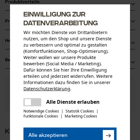
Produktvorteile
Einwilligung zur
Original Ersatzteil von OREGON
Datenverarbeitung
Produktinformationen
Wir möchten Dienste von Drittanbietern
nutzen, um den Shop und unsere Dienste
Herstellerinformationen
zu verbessern und optimal zu gestalten
Produktdetails
(Komfortfunktionen, Shop-Optimierung).
Hersteller
Weiter wollen wir unsere Produkte
Aktivitätstyp
Bewertungen
(1)
Oregon Tool, Inc.
bewerben (Social Media / Marketing).
Wartung
4909 SE International Way
Dafür können Sie hier Ihre Einwilligung
erteilen und jederzeit widerrufen. Weitere
97222 Portland, USA
Informationen dazu finden Sie in unserer
Mail: info@kox.eu
5.0
Noch Fragen?
(1)
Produkt weiterempfehlen
Altersgruppe
Datenschutzerklärung
.
Unsere Experten stehen Ihnen gerne zur
Web: -
teilen
Erwachsener
Verfügung!
Tel: + 32 1030 11 11
Es ist ein Fehler aufgetreten. Bitte
Alle Dienste erlauben
Nach Anzahl der Sterne filtern
Frage stellen
teilen
versuchen Sie es erneut.
Notwendige Cookies
|
Statistik Cookies
|
Einführer
Funktionale Cookies
|
Marketing Cookies
Anzahl Teile
mail
Oregon Tool Europe, S.A.
1 Stk
1
2
3
4
5
1435 Mont-Saint-Guibert, Belgien
Kunden kauften auch
Mail: info@kox.eu
Alle akzeptieren