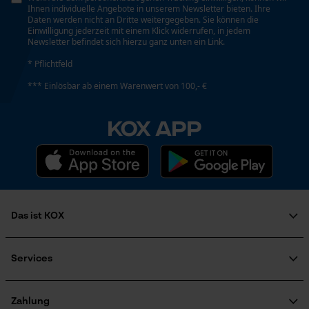
Ihnen individuelle Angebote in unserem Newsletter bieten. Ihre
Daten werden nicht an Dritte weitergegeben. Sie können die
Schrägschnitt
Loop54 Personalization
Einwilligung jederzeit mit einem Klick widerrufen, in jedem
Nein
Newsletter befindet sich hierzu ganz unten ein Link.
Personalisierte Startseite
* Pflichtfeld
Gespeicherter Warenkorb
*** Einlösbar ab einem Warenwert von 100,- €
Werkzeuglose Kettenspannung
Persönliche Begrüßung
Nein
Geo-IP und User Detection
KOX APP
YouTube-Videos
Werkzeugloser Kettenwechsel
Google Maps
Nein
Kontaktaufnahme per Chat
Das ist KOX
Energie & Leistung
Marketing Cookies
Über uns
Akku-Kapazitätsanzeige
Karriere
Services
Nein
Soziales Engagement
FAQ
Ratgeber
KOX Katalog
KOX Harvester
Zahlung
Google Global Site Tag