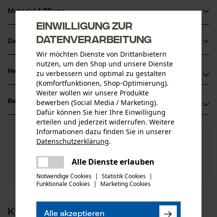
Material & Pflege
Produktdetails
Einwilligung zur
Datenverarbeitung
Aktivitätstyp
Datenblätter
Material
Wartung
Wir möchten Dienste von Drittanbietern
Herstellerdatenblatt (PDF)
nutzen, um den Shop und unsere Dienste
Hauptmaterial
Herstellerinformationen
zu verbessern und optimal zu gestalten
Holz
(Komfortfunktionen, Shop-Optimierung).
Altersgruppe
Weiter wollen wir unsere Produkte
Hersteller
Erwachsener
Bewertungen
bewerben (Social Media / Marketing).
(5)
Oregon Tool, Inc.
Dafür können Sie hier Ihre Einwilligung
Material Griff
4909 SE International Way
erteilen und jederzeit widerrufen. Weitere
Holz
97222 Portland, USA
Anzahl Teile
Informationen dazu finden Sie in unserer
Mail: info@kox.eu
4.4
Noch Fragen?
(5)
1 Stk
Produkt weiterempfehlen
Datenschutzerklärung
.
Unsere Experten stehen Ihnen gerne zur
teilen
Web: -
Verfügung!
Materialzusammensetzung
Es ist ein Fehler aufgetreten. Bitte
Alle Dienste erlauben
Tel: + 32 1030 11 11
teilen
Nach Anzahl der Sterne filtern
Frage stellen
Holz
versuchen Sie es erneut.
Artikelgewicht
Notwendige Cookies
|
Statistik Cookies
|
20.0 g
Funktionale Cookies
|
Marketing Cookies
Einführer
mail
Oregon Tool Europe, S.A.
1
2
3
4
5
Oberflächenbeschichtung
1435 Mont-Saint-Guibert, Belgien
Kunden kauften auch
Glanzbeschichtung, Lackierte Oberfläche
Alle akzeptieren