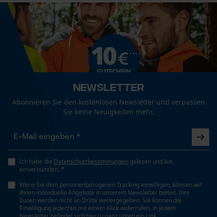
Speichern der Auswahl zur
Art Griff
Weitere Bewertungen anzeigen
Datenverarbeitung
Ergonomischer Griff, Rund-Griff
Econda Tag Manager
Automatische Kettenschmierung
Nein
Statistik Cookies
Newsletter
Abonnieren Sie den kostenlosen Newsletter und verpassen
Eigenschaft
Sie keine Neuigkeiten mehr.
Ergonomisch
Econda Analytics
Mouseflow Web Analytics Tool
Häckselfunktion
Nein
Fact-Finder Tracking
Ich habe die
Datenschutzbestimmungen
gelesen und bin
einverstanden. *
Wenn Sie dem personenbezogenen Tracking einwilligen, können wir
Ihnen individuelle Angebote in unserem Newsletter bieten. Ihre
Phasenwender
Funktionale Cookies
Daten werden nicht an Dritte weitergegeben. Sie können die
Nein
Einwilligung jederzeit mit einem Klick widerrufen, in jedem
Newsletter befindet sich hierzu ganz unten ein Link.