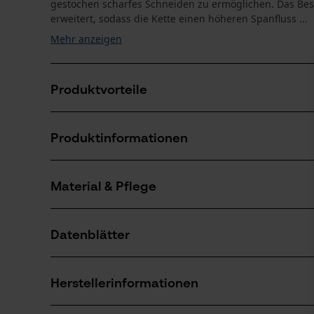
gestochen scharfes Schneiden zu ermöglichen. Das Bes
erweitert, sodass die Kette einen höheren Spanfluss ...
Mehr anzeigen
Produktvorteile
Automatisches Schleifen von Schneidezähnen und T
Produktinformationen
Digitales Zählwerk
Schärfvorgang wird automatisch nach dem Schärfen
Material & Pflege
Produktdetails
Aktivitätstyp
Datenblätter
Schärfen
Material
Bedienungsanleitung (PDF)
Hauptmaterial
Herstellerinformationen
Metall
Anzahl Teile
1 Stk