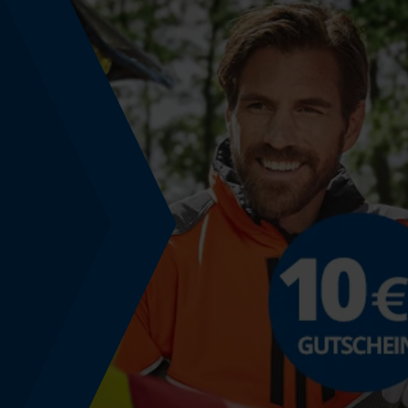
Häckselfunktion
Nein
Leistung (PS)
0.1959183673 hp
Phasenwender
Nein
Schrägschnitt
Nein
Werkzeuglose Kettenspannung