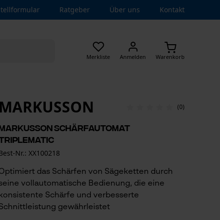
tellformular
Ratgeber
Über uns
Kontakt
Merkliste
Anmelden
Warenkorb
MARKUSSON
(0)
Markusson Schärfautomat
Triplematic
Best-Nr.: XX100218
Optimiert das Schärfen von Sägeketten durch
seine vollautomatische Bedienung, die eine
konsistente Schärfe und verbesserte
Schnittleistung gewährleistet