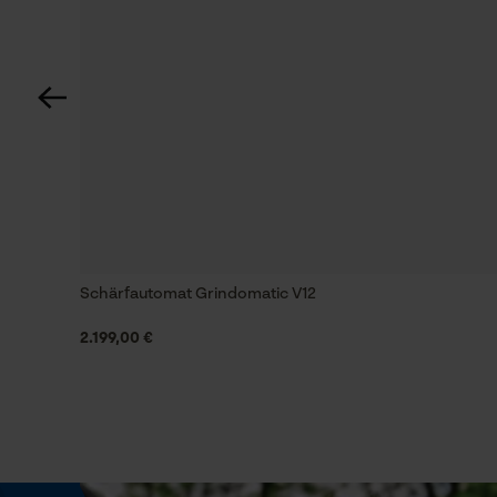
330.0 cm
Aufgebaute Länge
480.0 cm
Technische Spezifikationen
Anschlusskabel
230 V
Schärfautomat Grindomatic V12
2.199,00 €
Automatische Kettenschmierung
Nein
Eigenschaft
Hohe Schnittleistung, Individuell Einstellbar