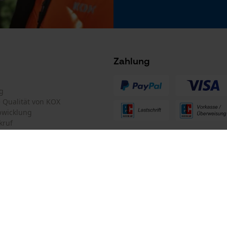
Nein
Microsoft Advertising Universal Event
Tracking
Facebook Pixel
Criteo
Zahlung
Akku/Batterie enthalten
Survicate
Akku/Batterien nicht im Lieferumfang enthalten
g
te Qualität von KOX
Betriebsspannung
bwicklung
230 V
kruf
ten Informationen
Netzteil
Input: AC200-240V~50/60Hz Output: DC12V-15V
-25A-300W
mular
Oregon Tool GmbH
mular
KOX – Partner in Forst und Garte
Stromstärke
Zentrale: