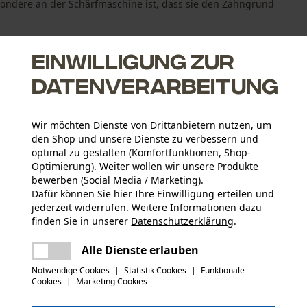
ondere an der Schärfmaschine ist, dass sie den Zahngrund
Einwilligung zur
Datenverarbeitung
iefenbegrenzer
Wir möchten Dienste von Drittanbietern nutzen, um
den Shop und unsere Dienste zu verbessern und
optimal zu gestalten (Komfortfunktionen, Shop-
 aller Schneidezähen beendet
Optimierung). Weiter wollen wir unsere Produkte
bewerben (Social Media / Marketing).
Dafür können Sie hier Ihre Einwilligung erteilen und
jederzeit widerrufen. Weitere Informationen dazu
Altersgruppe
finden Sie in unserer
Datenschutzerklärung
.
Erwachsener
teilen
Es ist ein Fehler aufgetreten. Bitte
Alle Dienste erlauben
versuchen Sie es erneut.
mail
Oberflächenbeschichtung
Notwendige Cookies
|
Statistik Cookies
|
Funktionale
Lackierte Oberfläche, Glanzbeschichtung
Cookies
|
Marketing Cookies
Applikationen
Prägung, Logoprägung