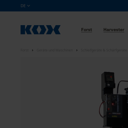
DE
Forst
Harvester
Forst
Geräte und Maschinen
Schleifgeräte & Schärfgeräte