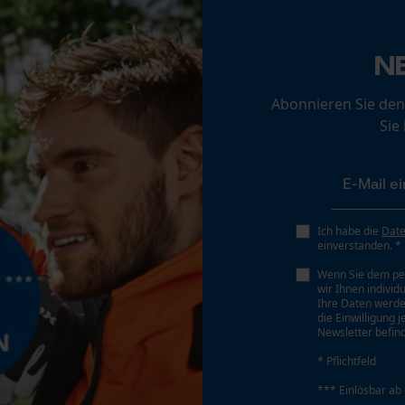
Loop54 Personalization
Leistung
N
Personalisierte Startseite
144 W
Gespeicherter Warenkorb
Abonnieren Sie den
Persönliche Begrüßung
Sie
Lochdurchmesser Schleifscheibe
Geo-IP und User Detection
16 mm
YouTube-Videos
Google Maps
Schalldruckpegel
Ich habe die
Dat
Kontaktaufnahme per Chat
92 db
einverstanden. *
Wenn Sie dem pe
wir Ihnen individ
Marketing Cookies
Ihre Daten werde
Steckertyp
die Einwilligung 
Typ-F
Newsletter befind
* Pflichtfeld
Werkzeugloser Kettenwechsel
*** Einlösbar ab
Google Global Site Tag