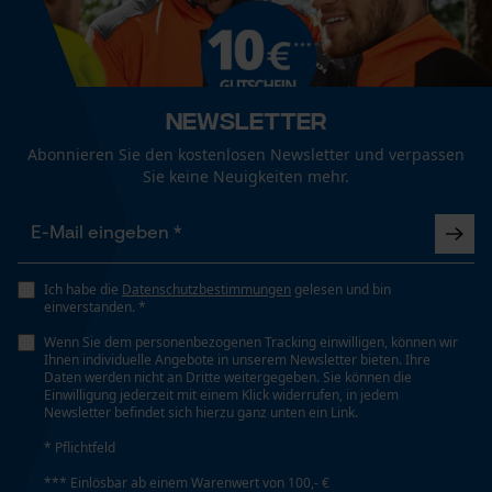
Mouseflow Web Analytics Tool
Technische Spezifikationen
Fact-Finder Tracking
Automatische Kettenschmierung
Nein
Newsletter
Funktionale Cookies
Abonnieren Sie den kostenlosen Newsletter und verpassen
Eigenschaft
Sie keine Neuigkeiten mehr.
Weich, Atmungsaktiv, Komfortabel,
Temperaturregulierend, Dämpfend,
Loop54 Personalization
Feuchtigkeitsabsorbierend, Robust, Kälteschutz,
Personalisierte Startseite
Hitzebeständig, Kraftstoffbeständig, Nicht Kreidend,
Ich habe die
Datenschutzbestimmungen
gelesen und bin
Wasserabweisend, Rutschhemmend
Gespeicherter Warenkorb
einverstanden. *
Persönliche Begrüßung
Wenn Sie dem personenbezogenen Tracking einwilligen, können wir
Ihnen individuelle Angebote in unserem Newsletter bieten. Ihre
Geo-IP und User Detection
Daten werden nicht an Dritte weitergegeben. Sie können die
Häckselfunktion
Einwilligung jederzeit mit einem Klick widerrufen, in jedem
Nein
YouTube-Videos
Newsletter befindet sich hierzu ganz unten ein Link.
Google Maps
* Pflichtfeld
Phasenwender
Kontaktaufnahme per Chat
*** Einlösbar ab einem Warenwert von 100,- €