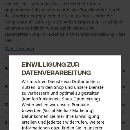
sein weiches, atmungsaktives Lederfutter für ein
angenehmes Fußklima und optimalen Tragekomfort. Durch
das Lederfutter regulieren die Schnittschutzschuhe die
Temperatur im Schuh je nach Außentemperatur - er kühlt im
Sommer und hält im Winter schön warm. Eine
Lederverstärkung im Fersenbereich schützt vor Reibung - das
Flex ...
Mehr anzeigen
Einwilligung zur
Produktvorteile
Datenverarbeitung
Wir möchten Dienste von Drittanbietern
Geprüfter Schnittschutz nach Klasse 2
nutzen, um den Shop und unsere Dienste
Produktinformationen
Stoßfest dank Composite toe cap
zu verbessern und optimal zu gestalten
Rutschhemmender Schnittschutzstiefel durch Anti Slip
(Komfortfunktionen, Shop-Optimierung).
Weiter wollen wir unsere Produkte
Material & Pflege
Produktdetails
bewerben (Social Media / Marketing).
Dafür können Sie hier Ihre Einwilligung
Aktivitätstyp
erteilen und jederzeit widerrufen. Weitere
Datenblätter
Material
Arbeiten, Schützen, Unfallvermeidung
Informationen dazu finden Sie in unserer