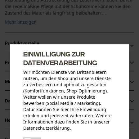
die regelmäßige Pflege mit der Schuhcreme können Sie den
Zustand des Materials langfristig beibehalten ...
Mehr anzeigen
Produktvorteile
Einwilligung zur
Schutz vor Schmutz und Feuchtigkeit durch
Datenverarbeitung
Produktinformationen
Imprägnierung
Wir möchten Dienste von Drittanbietern
Die Atmungsaktivität des Leders, sowie der Membran (z.B.
nutzen, um den Shop und unsere Dienste
Gore-Tex) bleiben bei der Schuhpflege erhalten
Material & Pflege
zu verbessern und optimal zu gestalten
Produktdetails
Das Imprägniermittel/ Lederpflege in farblos schützt
(Komfortfunktionen, Shop-Optimierung).
Weiter wollen wir unsere Produkte
neues Leder und frischt altes wieder auf
Aktivitätstyp
Datenblätter
bewerben (Social Media / Marketing).
Material
Pflegen, Schützen, Imprägnieren
Dafür können Sie hier Ihre Einwilligung
Herstellerdatenblatt (PDF)
erteilen und jederzeit widerrufen. Weitere
Hauptmaterial
Herstellerinformationen
Informationen dazu finden Sie in unserer
Wachs
Datenschutzerklärung
.
Altersgruppe
Sicherheitsdatenblätter (PDF)
teilen
Th. Geyer Ingredients GmbH & Co. KG
Erwachsener