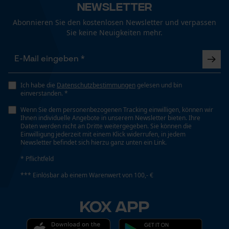
Fact-Finder Tracking
Wasserabweisend, Atmungsaktiv, Imprägnierend
Newsletter
Abonnieren Sie den kostenlosen Newsletter und verpassen
Sie keine Neuigkeiten mehr.
Häckselfunktion
Funktionale Cookies
Nein
Loop54 Personalization
Ich habe die
Datenschutzbestimmungen
gelesen und bin
Phasenwender
einverstanden. *
Nein
Personalisierte Startseite
Wenn Sie dem personenbezogenen Tracking einwilligen, können wir
Gespeicherter Warenkorb
Ihnen individuelle Angebote in unserem Newsletter bieten. Ihre
Daten werden nicht an Dritte weitergegeben. Sie können die
Schrägschnitt
Persönliche Begrüßung
Einwilligung jederzeit mit einem Klick widerrufen, in jedem
Newsletter befindet sich hierzu ganz unten ein Link.
Nein
Geo-IP und User Detection
* Pflichtfeld
YouTube-Videos
*** Einlösbar ab einem Warenwert von 100,- €
Werkzeuglose Kettenspannung
Google Maps
Nein
Kontaktaufnahme per Chat
KOX APP
Werkzeugloser Kettenwechsel