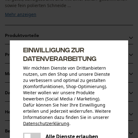
sowie fein polierten Schneide ...
Mehr anzeigen
Produktvorteile
Einwilligung zur
Handgeschmiedet
Produktinformationen
Datenverarbeitung
Sehr hochwertig verarbeitet
Nostalgisch wirkendes Werkzeug
Wir möchten Dienste von Drittanbietern
nutzen, um den Shop und unsere Dienste
Material & Pflege
Produktdetails
zu verbessern und optimal zu gestalten
(Komfortfunktionen, Shop-Optimierung).
Aktivitätstyp
Weiter wollen wir unsere Produkte
Datenblätter
Material
Spalten
bewerben (Social Media / Marketing).
Dafür können Sie hier Ihre Einwilligung
Produktsicherheitsdatenblatt (PDF)
Blattmaterial
erteilen und jederzeit widerrufen. Weitere
Herstellerinformationen
Informationen dazu finden Sie in unserer
Stahl
Altersgruppe
Bedienungsanleitung (PDF)
Datenschutzerklärung
.
Leonhard Müller + Söhne GmbH
Erwachsener
teilen
Bewertungen
(1)
Zellach 4
Es ist ein Fehler aufgetreten. Bitte
Alle Dienste erlauben