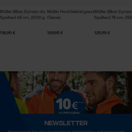
Lieferumfang
1 x Spaltaxt Classic
Müller Biber Dynam-Ax
Müller Hochleistungsaxt
Müller Biber Dyna
Spaltaxt 68 cm, 2000 g
Classic
Spaltaxt 78 cm, 25
Prüfung setzen von Cookies
Session ID
Größe & Maße
118,90 €
109,90 €
125,90 €
Speichern der Auswahl zur
Datenverarbeitung
Durchmesser Auge
26 mm
Econda Tag Manager
Empfohlene Stiellänge
Statistik Cookies
75 cm
Kopfgewicht
1800 g
Econda Analytics
Mouseflow Web Analytics Tool
Newsletter
Kopflänge
Fact-Finder Tracking
Abonnieren Sie den kostenlosen Newsletter und verpassen