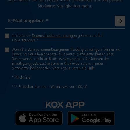
19 cm
Sie keine Neuigkeiten mehr.
Funktionale Cookies
Länge Griff
75 cm
Ich habe die
Datenschutzbestimmungen
gelesen und bin
einverstanden. *
Loop54 Personalization
Stiellänge
Wenn Sie dem personenbezogenen Tracking einwilligen, können wir
Personalisierte Startseite
Ihnen individuelle Angebote in unserem Newsletter bieten. Ihre
75 cm
Daten werden nicht an Dritte weitergegeben. Sie können die
Gespeicherter Warenkorb
Einwilligung jederzeit mit einem Klick widerrufen, in jedem
Newsletter befindet sich hierzu ganz unten ein Link.
Persönliche Begrüßung
* Pflichtfeld
Technische Spezifikationen
Geo-IP und User Detection
*** Einlösbar ab einem Warenwert von 100,- €
Stielart
YouTube-Videos
Kuhfuß-Form
Google Maps
KOX APP
Kontaktaufnahme per Chat
Automatische Kettenschmierung
Nein