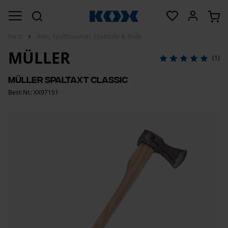
Forst
Äxte, Spalthammer, Spaltäxte & Beile
MÜLLER
(1)
Müller Spaltaxt Classic
Best-Nr.: XX97151