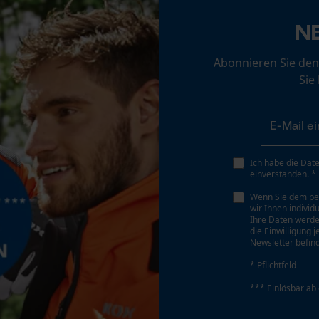
Loop54 Personalization
N
Personalisierte Startseite
Gespeicherter Warenkorb
Abonnieren Sie den
Sie
Persönliche Begrüßung
Geo-IP und User Detection
Akku/Batterie enthalten
YouTube-Videos
Akku/Batterien nicht im Lieferumfang enthalten
Google Maps
Ich habe die
Dat
Kontaktaufnahme per Chat
einverstanden. *
Wenn Sie dem pe
wir Ihnen individ
Ihre Daten werde
Marketing Cookies
die Einwilligung 
Newsletter befind
* Pflichtfeld
*** Einlösbar ab
Führungsschienen-Typ
Google Global Site Tag
Tri-Star