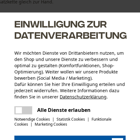
atzkette gleich zur Hand.
Einwilligung zur
kelt, überzeugt die KOX ...
Datenverarbeitung
Wir möchten Dienste von Drittanbietern nutzen, um
den Shop und unsere Dienste zu verbessern und
optimal zu gestalten (Komfortfunktionen, Shop-
größten Schienen- und Ketten-Hersteller zum günstigen KOX
Optimierung). Weiter wollen wir unsere Produkte
bewerben (Social Media / Marketing).
Dafür können Sie hier Ihre Einwilligung erteilen und
 Schiene und Sägekette durch eine Sperre, die das
jederzeit widerrufen. Weitere Informationen dazu
finden Sie in unserer
Datenschutzerklärung
.
r Schneidgarnitur
teilen
Es ist ein Fehler aufgetreten. Bitte
Alle Dienste erlauben
Anzahl Teile
versuchen Sie es erneut.
mail
Notwendige Cookies
|
Statistik Cookies
|
Funktionale
5 Stk
Cookies
|
Marketing Cookies
kt haben oder Mängel feststellen, können Sie sich
(7)