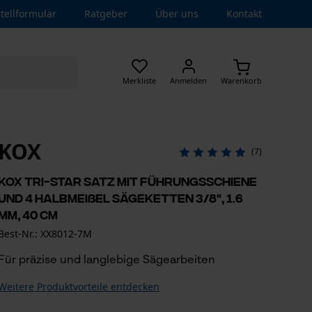
tellformular
Ratgeber
Über uns
Kontakt
Merkliste
Anmelden
Warenkorb
KOX
(7)
KOX Tri-Star Satz mit Führungsschiene
und 4 Halbmeißel Sägeketten 3/8", 1.6
mm, 40 cm
Best-Nr.: XX8012-7M
Für präzise und langlebige Sägearbeiten
Weitere Produktvorteile entdecken