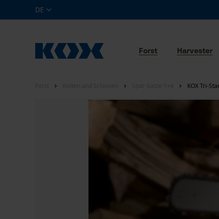
DE
Forst
Harvester
Forst
Ketten und Schienen
Spar-Sätze 1+4
KOX Tri-Sta