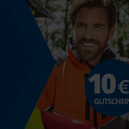
Werkzeugloser Kettenwechsel
Nein
Energie & Leistung
Akku-Kapazitätsanzeige
Nein
Powerbank-Funktion
Nein
Führungsschienen-Spezifikation
Führungsschienen-Anschluss
D025