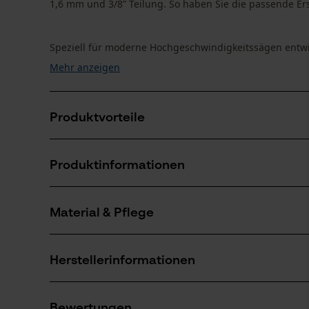
1,6 mm und 3/8” Teilung. So haben Sie die passende Ers
Speziell für moderne Hochgeschwindigkeitssägen entwic
Mehr anzeigen
Produktvorteile
Sie erhalten hervorragende Qualität von einem der 
Produktinformationen
Preis
Höhere Schnittleistung und längere Lebensdauer von
Schmiermittel dort hält, wo es gebraucht wird
Material & Pflege
Produktdetails
Diese Sägeketten sorgen für reduzierte Vibration de
Altersgruppe
Herstellerinformationen
Erwachsener
Material
Sollten Sie Fragen oder Probleme mit dem Produ
Oberflächenbeschichtung
Bewertungen