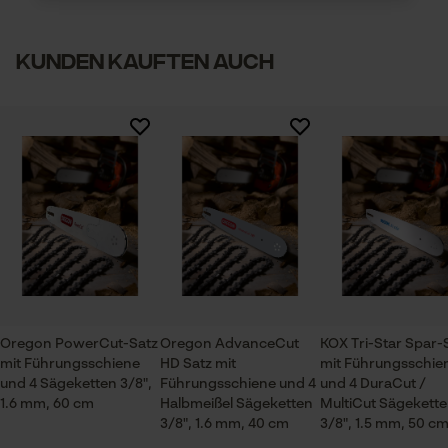
1
2
3
4
5
Branche
Kunden kauften auch
Forstwirtschaft, Garten- und Landschaftsbau,
Notwendige Cookies
Landwirtschaft, Obstbau, Weinbau, Städte und
Gemeinde
Es sind noch keine Bewertungen vorhanden
Jahreszeit
Ganzjahresartikel
Prüfung setzen von Cookies
Session ID
Lieferumfang
Speichern der Auswahl zur
Datenverarbeitung
1 x Führungsschiene, 4 x Sägeketten
Econda Tag Manager
Oregon PowerCut-Satz
Oregon AdvanceCut
KOX Tri-Star Spar-
mit Führungsschiene
HD Satz mit
mit Führungsschie
Technische Spezifikationen
und 4 Sägeketten 3/8",
Führungsschiene und 4
und 4 DuraCut /
1.6 mm, 60 cm
Halbmeißel Sägeketten
MultiCut Sägekett
Statistik Cookies
Automatische Kettenschmierung
3/8", 1.6 mm, 40 cm
3/8", 1.5 mm, 50 c
Nein