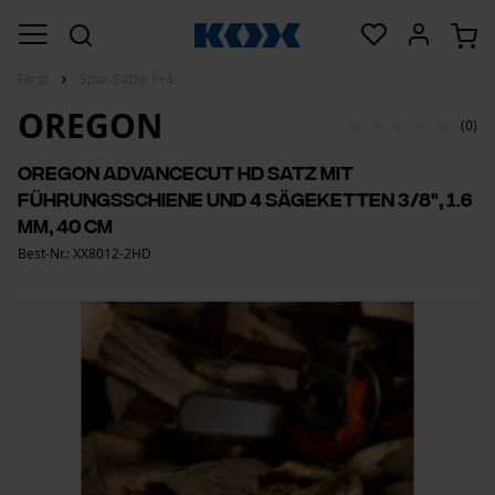
Forst
Spar-Sätze 1+4
OREGON
(0)
Oregon AdvanceCut HD Satz mit
Führungsschiene und 4 Sägeketten 3/8", 1.6
mm, 40 cm
Best-Nr.: XX8012-2HD