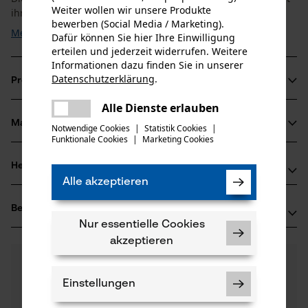
Weiter wollen wir unsere Produkte
ihrer robusten ...
bewerben (Social Media / Marketing).
Mehr anzeigen
Dafür können Sie hier Ihre Einwilligung
erteilen und jederzeit widerrufen. Weitere
Informationen dazu finden Sie in unserer
Datenschutzerklärung
.
Produktinformationen
teilen
Es ist ein Fehler aufgetreten. Bitte
Alle Dienste erlauben
teilen
versuchen Sie es erneut.
Material & Pflege
Notwendige Cookies
|
Statistik Cookies
|
Produktdetails
Funktionale Cookies
|
Marketing Cookies
mail
Altersgruppe
Herstellerinformationen
Material
Erwachsener
Alle akzeptieren
Sollten Sie Fragen oder Probleme mit dem Produkt
Oberflächenbeschichtung
Bewertungen
(0)
haben oder Mängel feststellen, können Sie sich gerne
Geölte Oberfläche
Nur essentielle Cookies
Anzahl Teile
telefonisch unter 0711 300 33 - 200 oder per E-Mail an
5 Stk
akzeptieren
info@kox.eu an uns wenden.
0
Noch Fragen?
(0)
Produkt weiterempfehlen
Unsere Experten stehen Ihnen gerne zur
Einstellungen
Verfügung!
Anzahl Treibglieder
Nach Anzahl der Sterne filtern
Frage stellen
72