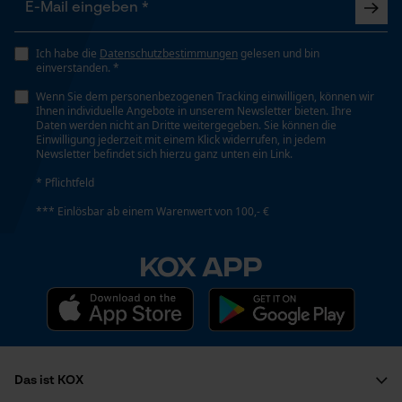
Nein
YouTube-Videos
Ich habe die
Datenschutzbestimmungen
gelesen und bin
Google Maps
einverstanden. *
Phasenwender
Kontaktaufnahme per Chat
Wenn Sie dem personenbezogenen Tracking einwilligen, können wir
Nein
Ihnen individuelle Angebote in unserem Newsletter bieten. Ihre
Daten werden nicht an Dritte weitergegeben. Sie können die
Einwilligung jederzeit mit einem Klick widerrufen, in jedem
Newsletter befindet sich hierzu ganz unten ein Link.
Marketing Cookies
Schrägschnitt
* Pflichtfeld
Nein
*** Einlösbar ab einem Warenwert von 100,- €
Google Global Site Tag
Teilung
KOX APP
3/8"
Microsoft Advertising Universal
Event Tracking
Facebook Pixel
Treibglied Nutstärke MM
Criteo
1.6 mm
Survicate
Das ist KOX