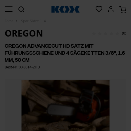
Forst
Spar-Sätze 1+4
OREGON
(0)
Oregon AdvanceCut HD Satz mit
Führungsschiene und 4 Sägeketten 3/8", 1.6
mm, 50 cm
Best-Nr.: XX8014-2HD