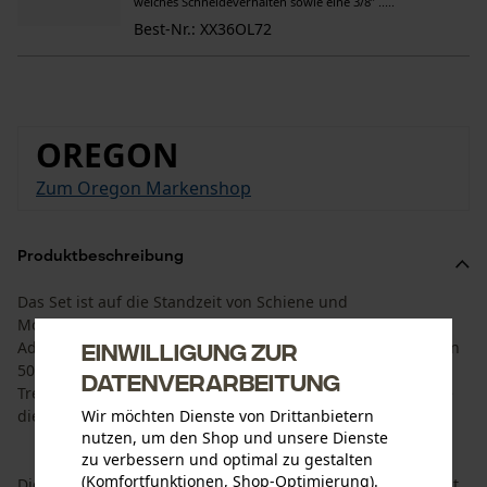
weiches Schneideverhalten sowie eine 3/8” .....
Best-Nr.: XX36OL72
OREGON
Zum Oregon Markenshop
Produktbeschreibung
Das Set ist auf die Standzeit von Schiene und
Motorsägenkette angepasst. Es besteht aus der Oregon
AdvanceCut HD Führungsschiene mit einer Schnittlänge von
Einwilligung zur
50 cm und 4 Oregon Vollmeißel Sägeketten mit einer
Datenverarbeitung
Treibgliedbreite von 1,6 mm und 3/8" Teilung. So haben Sie
die passende Ersatzkette gleich zur Hand.
Wir möchten Dienste von Drittanbietern
nutzen, um den Shop und unsere Dienste
zu verbessern und optimal zu gestalten
(Komfortfunktionen, Shop-Optimierung).
Die Oregon AdvanceCut HD Führungsschiene überzeugt mit