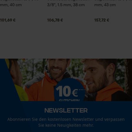
mm, 40 cm
3/8", 1.5 mm, 38 cm
mm, 43 cm
Größe & Maße
101,69 €
106,78 €
157,72 €
Econda Analytics
Schienenlänge
Mouseflow Web Analytics Tool
38 cm
Fact-Finder Tracking
Technische Spezifikationen
Funktionale Cookies
Automatische Kettenschmierung
Nein
Loop54 Personalization
Eigenschaft
Personalisierte Startseite
Newsletter
Robust, Geringere Rückschlaggefahr, Hohe Stabilität,
Gespeicherter Warenkorb
Hohe Schnittleistung, Lange Lebensdauer,
Abonnieren Sie den kostenlosen Newsletter und verpassen
Zuverlässig
Persönliche Begrüßung
Sie keine Neuigkeiten mehr.