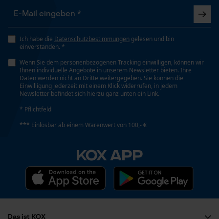
Geo-IP und User Detection
YouTube-Videos
Häckselfunktion
Nein
Google Maps
Ich habe die
Datenschutzbestimmungen
gelesen und bin
einverstanden. *
Kontaktaufnahme per Chat
Wenn Sie dem personenbezogenen Tracking einwilligen, können wir
Phasenwender
Ihnen individuelle Angebote in unserem Newsletter bieten. Ihre
Nein
Daten werden nicht an Dritte weitergegeben. Sie können die
Einwilligung jederzeit mit einem Klick widerrufen, in jedem
Marketing Cookies
Newsletter befindet sich hierzu ganz unten ein Link.
* Pflichtfeld
Schrägschnitt
Nein
*** Einlösbar ab einem Warenwert von 100,- €
Google Global Site Tag
KOX APP
Microsoft Advertising Universal
Teilung
Event Tracking
3/8"
Facebook Pixel
Criteo
Treibglied Nutstärke MM
Survicate
1.5 mm
Das ist KOX