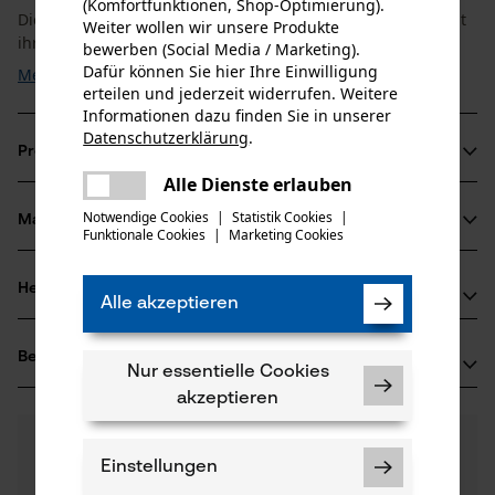
(Komfortfunktionen, Shop-Optimierung).
Die Oregon AdvanceCut HD Führungsschiene überzeugt mit
Weiter wollen wir unsere Produkte
ihrer robusten ...
bewerben (Social Media / Marketing).
Dafür können Sie hier Ihre Einwilligung
Mehr anzeigen
erteilen und jederzeit widerrufen. Weitere
Informationen dazu finden Sie in unserer
Datenschutzerklärung
.
Produktinformationen
teilen
Es ist ein Fehler aufgetreten. Bitte
Alle Dienste erlauben
teilen
versuchen Sie es erneut.
Notwendige Cookies
|
Statistik Cookies
|
Material & Pflege
Funktionale Cookies
|
Marketing Cookies
Produktdetails
mail
Altersgruppe
Herstellerinformationen
Material
Alle akzeptieren
Erwachsener
Sollten Sie Fragen oder Probleme mit dem Produkt
Oberflächenbeschichtung
Bewertungen
(0)
haben oder Mängel feststellen, können Sie sich gerne
Nur essentielle Cookies
Geölte Oberfläche
Anzahl Teile
telefonisch unter 0711 300 33 - 200 oder per E-Mail an
akzeptieren
5 Stk
info@kox.eu an uns wenden.
0
Noch Fragen?
(0)
Produkt weiterempfehlen
Unsere Experten stehen Ihnen gerne zur
Einstellungen
Verfügung!
Anzahl Treibglieder