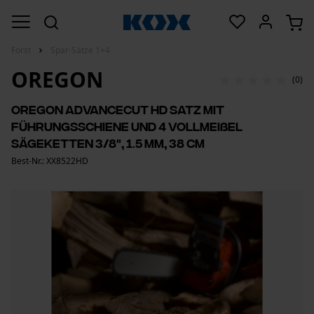
Forst
Spar-Sätze 1+4
OREGON
(0)
Oregon AdvanceCut HD Satz mit
Führungsschiene und 4 Vollmeißel
Sägeketten 3/8", 1.5 mm, 38 cm
Best-Nr.: XX8522HD