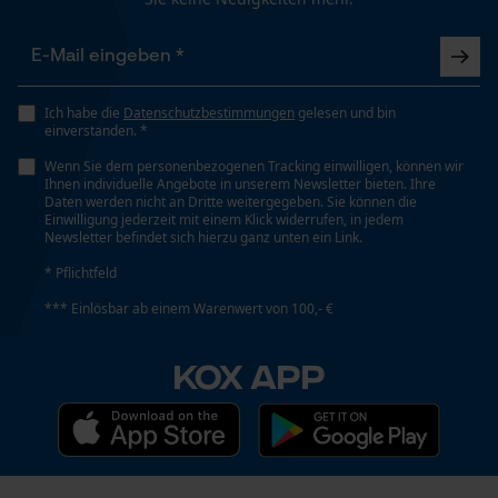
Geo-IP und User Detection
Häckselfunktion
YouTube-Videos
Nein
Google Maps
Ich habe die
Datenschutzbestimmungen
gelesen und bin
einverstanden. *
Kontaktaufnahme per Chat
Wenn Sie dem personenbezogenen Tracking einwilligen, können wir
Phasenwender
Ihnen individuelle Angebote in unserem Newsletter bieten. Ihre
Nein
Daten werden nicht an Dritte weitergegeben. Sie können die
Einwilligung jederzeit mit einem Klick widerrufen, in jedem
Marketing Cookies
Newsletter befindet sich hierzu ganz unten ein Link.
Schrägschnitt
* Pflichtfeld
Nein
*** Einlösbar ab einem Warenwert von 100,- €
Google Global Site Tag
KOX APP
Microsoft Advertising Universal
Teilung
Event Tracking
3/8"
Facebook Pixel
Criteo
Treibglied Nutstärke MM
Survicate