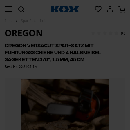
Forst
Spar-Sätze 1+4
OREGON
(0)
Oregon VersaCut Spar-Satz mit
Führungsschiene und 4 Halbmeißel
Sägeketten 3/8", 1.5 mm, 45 cm
Best-Nr.: XX8105-1M