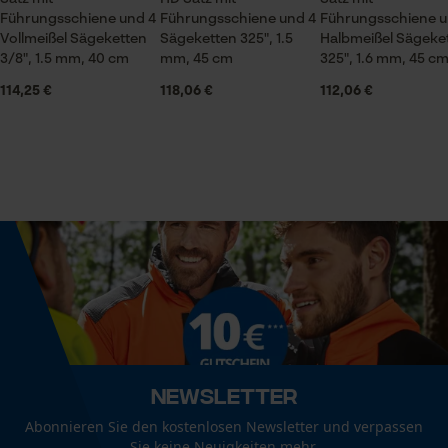
Statistik Cookies
Lieferumfang
Führungsschiene und 4
Führungsschiene und 4
Führungsschiene u
1 x Führungsschiene, 4 x Sägeketten
Vollmeißel Sägeketten
Sägeketten 325", 1.5
Halbmeißel Sägeke
3/8", 1.5 mm, 40 cm
mm, 45 cm
325", 1.6 mm, 45 c
114,25 €
118,06 €
112,06 €
Größe & Maße
Econda Analytics
Mouseflow Web Analytics Tool
Schienenlänge
45 cm
Fact-Finder Tracking
Technische Spezifikationen
Funktionale Cookies
Automatische Kettenschmierung
Nein
Loop54 Personalization
Personalisierte Startseite
Eigenschaft
Newsletter
Hohe Stabilität, Leicht, Robust, Innovativ,
Gespeicherter Warenkorb
Abonnieren Sie den kostenlosen Newsletter und verpassen
Rückschlagsarm, Strapazierfähig
Persönliche Begrüßung
Sie keine Neuigkeiten mehr.