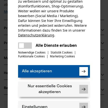
zu verbessern und optimal zu gestalten
aber ...
(Komfortfunktionen, Shop-Optimierung).
Weiter wollen wir unsere Produkte
Mehr anzeigen
bewerben (Social Media / Marketing).
Dafür können Sie hier Ihre Einwilligung
erteilen und jederzeit widerrufen. Weitere
Produktvorteile
Informationen dazu finden Sie in unserer
Datenschutzerklärung
.
teilen
Diese Oregon VersaCut Führungsschiene ist leichter
Produktinformationen
Es ist ein Fehler aufgetreten. Bitte
Alle Dienste erlauben
gegenüber Vollstahlschienen
teilen
versuchen Sie es erneut.
Innovativer Umlenkstern mit wartungsfreiem Lager und
Notwendige Cookies
|
Statistik Cookies
|
Funktionale Cookies
|
Marketing Cookies
mail
optimaler Ölfluss dank dem LubriTech™ Schmier-System
Material & Pflege
Produktdetails
Diese Sägeketten sorgen für reduzierte Vibration der
Schneidgarnitur
Alle akzeptieren
Altersgruppe
Herstellerinformationen
Material
Erwachsener
Sollten Sie Fragen oder Probleme mit dem Produkt
Nur essentielle Cookies
Oberflächenbeschichtung
Bewertungen
(0)
haben oder Mängel feststellen, können Sie sich gerne
Geölte Oberfläche, Lackierte Oberfläche
akzeptieren
Anzahl Teile
telefonisch unter 0711 300 33 - 200 oder per E-Mail an
5 Stk
info@kox.eu an uns wenden.
0
Noch Fragen?
(0)
Produkt weiterempfehlen
Einstellungen