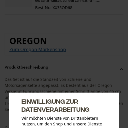
des Schärfwinkels auf den Zahndächern .....
Best-Nr.: XX35OD68
OREGON
Zum Oregon Markenshop
Produktbeschreibung
Das Set ist auf die Standzeit von Schiene und
Motorsägenkette angepasst. Es besteht aus der Oregon
VersaCut Führungsschiene mit einer Schnittlänge von 45 cm
und 4 Oregon Halbmeißel Sägeketten mit einer
Einwilligung zur
Treibgliedbreite von 1,5 mm und einer 3/8” Teilung. So haben
Datenverarbeitung
Sie die passende Ersatzkette gleich zur Hand.
Wir möchten Dienste von Drittanbietern
nutzen, um den Shop und unsere Dienste
Die Führungsschiene Oregon VersaCut ist besonders stabil