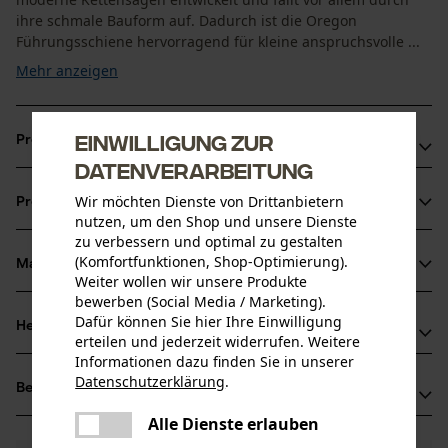
ihre schmale Bauform auf. Dadurch ist die Oregon
Führungsschiene hervorragend für kleine anspruchsvolle ...
Mehr anzeigen
Einwilligung zur
Produktvorteile
Datenverarbeitung
Ruhige Laufeigenschaften
Wir möchten Dienste von Drittanbietern
Schmaler Schnitt
Produktinformationen
nutzen, um den Shop und unsere Dienste
Erhöhte Lebensdauer und Schnittleistung von Kette und
zu verbessern und optimal zu gestalten
Schiene
(Komfortfunktionen, Shop-Optimierung).
Material & Pflege
Produktdetails
Weiter wollen wir unsere Produkte
bewerben (Social Media / Marketing).
Dafür können Sie hier Ihre Einwilligung
Aktivitätstyp
Herstellerinformationen
erteilen und jederzeit widerrufen. Weitere
Material
Baumpflege, Entasten, Sägen
Informationen dazu finden Sie in unserer
Hersteller
Datenschutzerklärung
.
Hauptmaterial
Bewertungen
(0)
Oregon Tool, Inc.
teilen
Stahl
Altersgruppe
4909 SE International Way
Es ist ein Fehler aufgetreten. Bitte
Alle Dienste erlauben
teilen
Erwachsener
97222 Portland, USA
versuchen Sie es erneut.