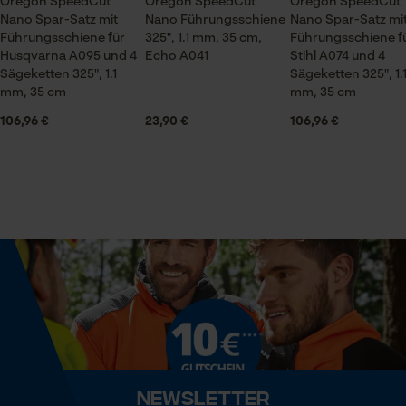
Oregon SpeedCut
Forstwirtschaft
Oregon SpeedCut
Oregon SpeedCut
Nano Spar-Satz mit
Nano Führungsschiene
Nano Spar-Satz mi
Führungsschiene für
325", 1.1 mm, 35 cm,
Führungsschiene f
Prüfung setzen von Cookies
Husqvarna A095 und 4
Echo A041
Stihl A074 und 4
Jahreszeit
Sägeketten 325", 1.1
Sägeketten 325", 1.
Session ID
Ganzjahresartikel
mm, 35 cm
mm, 35 cm
Speichern der Auswahl zur
Datenverarbeitung
106,96 €
23,90 €
106,96 €
Econda Tag Manager
Lieferumfang
1 x Führungsschiene
Statistik Cookies
Optik/Muster
Unifarben
Volumen
Econda Analytics
48.55 in³
Mouseflow Web Analytics Tool
Fact-Finder Tracking
Newsletter