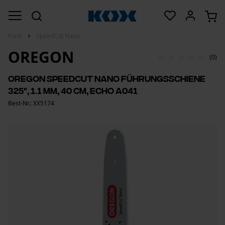
Forst
SpeedCut Nano
OREGON
(0)
Oregon SpeedCut Nano Führungsschiene
325", 1.1 mm, 40 cm, Echo A041
Best-Nr.: XX5174