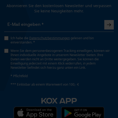
Größe & Maße
Abonnieren Sie den kostenlosen Newsletter und verpassen
Sie keine Neuigkeiten mehr.
Funktionale Cookies
Schienenlänge
40 cm
Loop54 Personalization
Ich habe die
Datenschutzbestimmungen
gelesen und bin
Technische Spezifikationen
einverstanden. *
Personalisierte Startseite
Wenn Sie dem personenbezogenen Tracking einwilligen, können wir
Automatische Kettenschmierung
Gespeicherter Warenkorb
Ihnen individuelle Angebote in unserem Newsletter bieten. Ihre
Nein
Daten werden nicht an Dritte weitergegeben. Sie können die
Persönliche Begrüßung
Einwilligung jederzeit mit einem Klick widerrufen, in jedem
Newsletter befindet sich hierzu ganz unten ein Link.
Geo-IP und User Detection
* Pflichtfeld
Eigenschaft
YouTube-Videos
Hohe Leistung, Leicht, Hohe Schnittkraft, Längere
*** Einlösbar ab einem Warenwert von 100,- €
Google Maps
Lebensdauer
Kontaktaufnahme per Chat
KOX APP
Häckselfunktion
Nein
Marketing Cookies