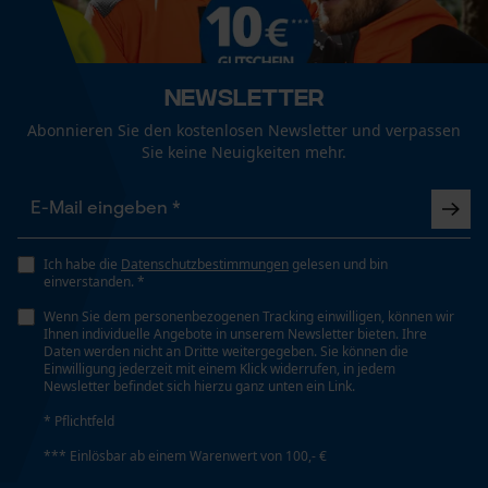
Mouseflow Web Analytics Tool
Pflege
Fact-Finder Tracking
Pflegehinweise
Jahreszeit
Folgen Sie den Pflegehinweisen auf dem Etikett.
Ganzjahresartikel
Newsletter
Abonnieren Sie den kostenlosen Newsletter und verpassen
Funktionale Cookies
Sie keine Neuigkeiten mehr.
Optik/Muster
Zweifarbig
Loop54 Personalization
Personalisierte Startseite
Sichtbarkeit
Ich habe die
Datenschutzbestimmungen
gelesen und bin
einverstanden. *
Warnfarben
Gespeicherter Warenkorb
Wenn Sie dem personenbezogenen Tracking einwilligen, können wir
Persönliche Begrüßung
Ihnen individuelle Angebote in unserem Newsletter bieten. Ihre
Daten werden nicht an Dritte weitergegeben. Sie können die
Geo-IP und User Detection
Taschentyp
Einwilligung jederzeit mit einem Klick widerrufen, in jedem
Schenkeltaschen, Seitentaschen, Meterstabtasche
Newsletter befindet sich hierzu ganz unten ein Link.
YouTube-Videos
* Pflichtfeld
Google Maps
*** Einlösbar ab einem Warenwert von 100,- €
Tragegefühl
Kontaktaufnahme per Chat
Locker, Luftig, Lässig