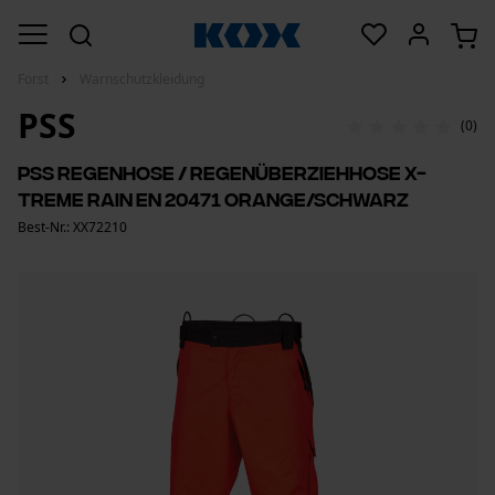
Forst
Warnschutzkleidung
PSS
(0)
PSS Regenhose / Regenüberziehhose X-
treme Rain EN 20471 Orange/Schwarz
Best-Nr.: XX72210