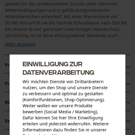
speziell für den professionellen Einsatz unter extremen
Wetterbedingungen und in gefährdungsrelevanten
Arbeitsbereichen entwickelt. Mit einer Wassersäule von
20.000 mm erfüllt sie die höchste Schutzklasse nach DIN EN
343 (Klasse 4) und garantiert zuverlässigen Nässeschutz.
Gleichzeitig ist sie dank atmungsaktiver Membran auch ...
Mehr anzeigen
Einwilligung zur
Produktvorteile
Datenverarbeitung
Bietet hohe Sichtbarkeit im Straßenverkehr, bei Arbeiten in
Wir möchten Dienste von Drittanbietern
Produktinformationen
der Nähe von Bahnlinien und überall wo Sichtbarkeit
nutzen, um den Shop und unsere Dienste
zu verbessern und optimal zu gestalten
oberste Priorität hat
(Komfortfunktionen, Shop-Optimierung).
Atmungsaktive Membran verhindert Wärmestau bei
Material & Pflege
Weiter wollen wir unsere Produkte
Produktdetails
intensiver Arbeit
bewerben (Social Media / Marketing).
Dafür können Sie hier Ihre Einwilligung
Reißverschlüsse am unteren Beinende für komfortables
Aktivitätstyp
Datenblätter
erteilen und jederzeit widerrufen. Weitere
Material
Schützen
An- und Ausziehen über Schuhwerk
Informationen dazu finden Sie in unserer
Produktsicherheitsdatenblatt (PDF)