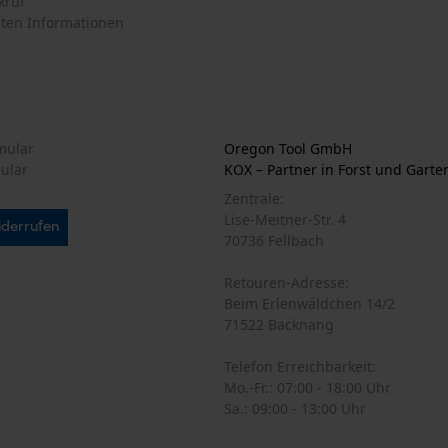
N
Akku/Batterie enthalten
Personalisierte Startseite
Akku/Batterien nicht im Lieferumfang enthalten
Abonnieren Sie den
Gespeicherter Warenkorb
Sie
Persönliche Begrüßung
Geo-IP und User Detection
YouTube-Videos
Ich habe die
Dat
Google Maps
einverstanden. *
Kontaktaufnahme per Chat
Wenn Sie dem pe
wir Ihnen individ
Ihre Daten werde
r
die Einwilligung 
Newsletter befind
Marketing Cookies
)
* Pflichtfeld
*** Einlösbar ab
Google Global Site Tag
Microsoft Advertising Universal Event
Tracking