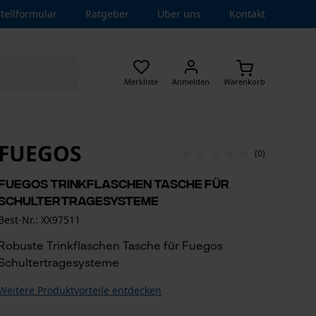
tellformular
Ratgeber
Über uns
Kontakt
Merkliste
Anmelden
Warenkorb
FUEGOS
(0)
Fuegos Trinkflaschen Tasche für
Schultertragesysteme
Best-Nr.: XX97511
Robuste Trinkflaschen Tasche für Fuegos
Schultertragesysteme
Weitere Produktvorteile entdecken