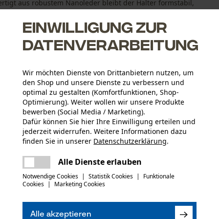
rtigt aus robustem Nanoleder bleibt der Halter formstabil,
Einwilligung zur
Datenverarbeitung
Wir möchten Dienste von Drittanbietern nutzen, um
den Shop und unsere Dienste zu verbessern und
optimal zu gestalten (Komfortfunktionen, Shop-
Optimierung). Weiter wollen wir unsere Produkte
bewerben (Social Media / Marketing).
Dafür können Sie hier Ihre Einwilligung erteilen und
jederzeit widerrufen. Weitere Informationen dazu
finden Sie in unserer
Datenschutzerklärung
.
teilen
Es ist ein Fehler aufgetreten. Bitte
Altersgruppe
Alle Dienste erlauben
Erwachsener
versuchen Sie es erneut.
mail
Notwendige Cookies
|
Statistik Cookies
|
Funktionale
Cookies
|
Marketing Cookies
(0)
Artikelgewicht
100.0 g
Alle akzeptieren