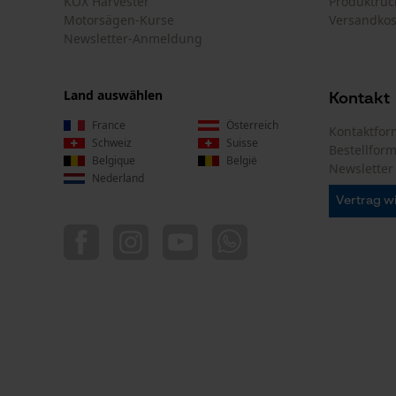
Akku-Kapazitätsanzeige
Nein
Powerbank-Funktion
Nein
Nutzung & Gebrauch
Anwendungshinweis
Speziell für Armadillo-Tragesysteme entwickelte
Trinkflaschenhalter. Passend für gängige PET
Flaschen (0, 5 L, ca. 6, 5 bis 6, 9 cm Durchmesser
Farbgebung
Farbe