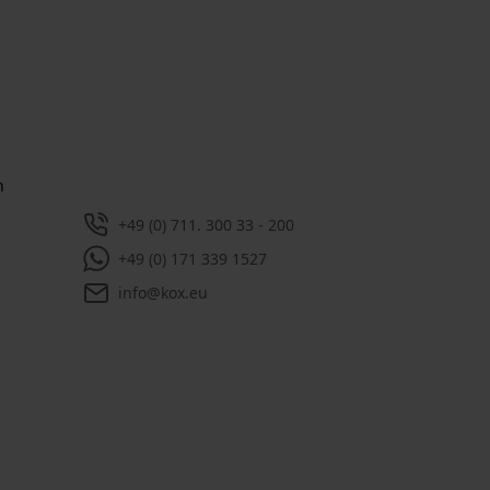
ewsletter
 kostenlosen Newsletter und verpassen
 keine Neuigkeiten mehr.
enschutzbestimmungen
gelesen und bin
rsonenbezogenen Tracking einwilligen, können
uelle Angebote in unserem Newsletter bieten.
n nicht an Dritte weitergegeben. Sie können
jederzeit mit einem Klick widerrufen, in jedem
et sich hierzu ganz unten ein Link.
 einem Warenwert von 100,- €