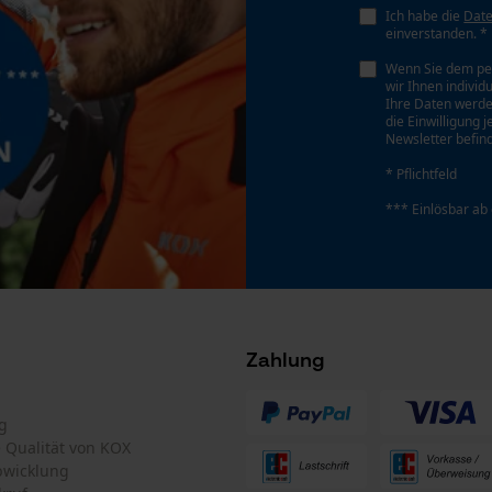
Datenverarbeitung
Herstellertechnologie
Econda Tag Manager
Rapid-Klick
Statistik Cookies
Schrägschnitt
Nein
Econda Analytics
Werkzeuglose Kettenspannung
Nein
Mouseflow Web Analytics Tool
Fact-Finder Tracking
Funktionale Cookies
Loop54 Personalization