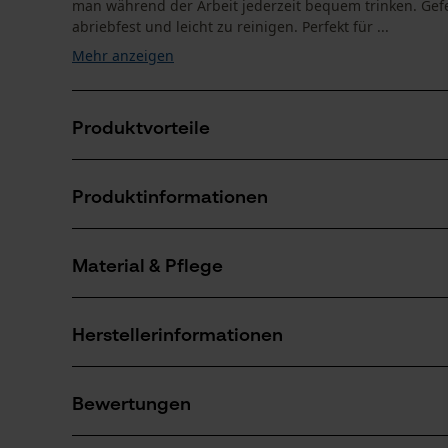
man während der Arbeit jederzeit bequem trinken. Gefe
abriebfest und leicht zu reinigen. Perfekt für ...
Mehr anzeigen
Produktvorteile
Werkzeuglos und schnell anzukoppeln
Produktinformationen
Leicht zu reinigen und schmutzunempfindlich
Schutz vor Stößen und Schmutz
Material & Pflege
Produktdetails
Aktivitätstyp
Herstellerinformationen
Aufbewahren, Transportieren
Material
Fuego Sport
Hauptmaterial
Bewertungen
Im Hirschtal 5
Kunstleder
Anzahl Teile
89555 Steinheim, Deutschland
1 Stk