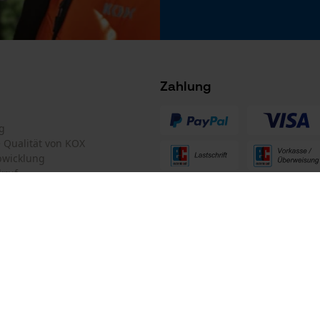
Microsoft Advertising Universal Event
Tracking
Facebook Pixel
Criteo
Survicate
Zahlung
g
te Qualität von KOX
bwicklung
kruf
ten Informationen
mular
Oregon Tool GmbH
mular
KOX – Partner in Forst und Garte
Zentrale: