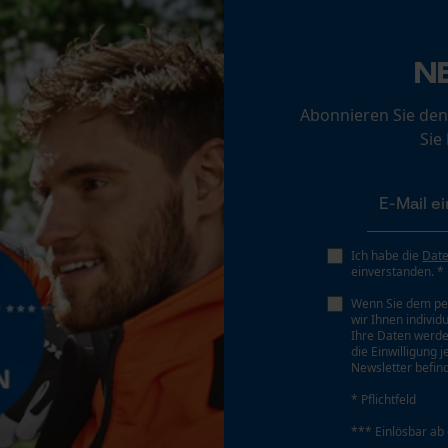
Werkzeugloser Kettenwechsel
Loop54 Personalization
Nein
Personalisierte Startseite
N
Gespeicherter Warenkorb
Abonnieren Sie den
Persönliche Begrüßung
Sie
Akku/Batterie enthalten
Geo-IP und User Detection
Akku/Batterien nicht im Lieferumfang enthalten
YouTube-Videos
Google Maps
Kontaktaufnahme per Chat
Ich habe die
Dat
einverstanden. *
Wenn Sie dem pe
wir Ihnen individ
Marketing Cookies
Ihre Daten werde
die Einwilligung 
Newsletter befind
* Pflichtfeld
Google Global Site Tag
*** Einlösbar ab