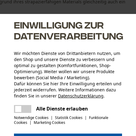
rund ihres strapazierfähigen Materials gleichzeitig auch ein
.
Einwilligung zur
Datenverarbeitung
Wir möchten Dienste von Drittanbietern nutzen, um
sen, Insektenstichen, Schmutz und Abnutzung der Arbeitshose
den Shop und unsere Dienste zu verbessern und
r Halt
optimal zu gestalten (Komfortfunktionen, Shop-
n biologischen Abwehrstoff und ist zudem DEET-frei
Optimierung). Weiter wollen wir unsere Produkte
bewerben (Social Media / Marketing).
nicht an die Umwelt abgegeben
Dafür können Sie hier Ihre Einwilligung erteilen und
jederzeit widerrufen. Weitere Informationen dazu
finden Sie in unserer
Datenschutzerklärung
.
Altersgruppe
Erwachsener
teilen
Es ist ein Fehler aufgetreten. Bitte
Alle Dienste erlauben
versuchen Sie es erneut.
mail
Notwendige Cookies
|
Statistik Cookies
|
Funktionale
Hauptmaterial
Cookies
|
Marketing Cookies
Mischgewebe
Applikationen
Logostickerei