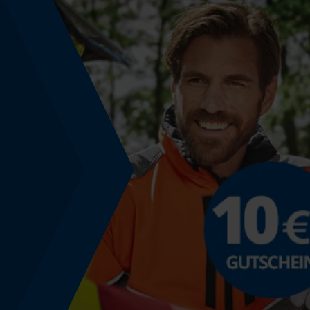
Werkzeuglose Kettenspannung
Nein
Energie & Leistung
Akku-Kapazitätsanzeige
Nein
Powerbank-Funktion
Nein
Verwendungszweck
Anlass
Outdoorwear