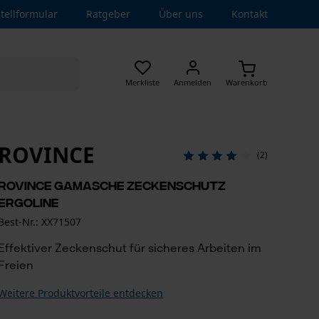
tellformular
Ratgeber
Über uns
Kontakt
Merkliste
Anmelden
Warenkorb
ROVINCE
(2)
Rovince Gamasche Zeckenschutz
Ergoline
Best-Nr.: XX71507
Effektiver Zeckenschut für sicheres Arbeiten im
Freien
Weitere Produktvorteile entdecken