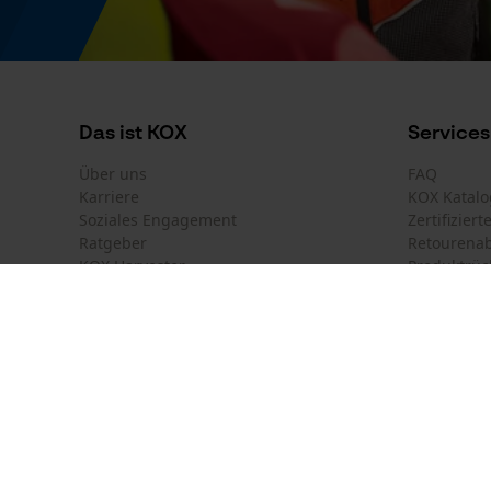
Farbgebung
Farbe
Braun
Das ist KOX
Services
Über uns
FAQ
Karriere
KOX Katalo
Modell & Kollektion
Soziales Engagement
Zertifizier
Ratgeber
Retourena
Modellname
KOX Harvester
Produktrüc
Ergoline
Motorsägen-Kurse
Versandkos
Newsletter-Anmeldung
Produktkennzeichnung
Land auswählen
Kontakt
EAN
France
Österreich
Kontaktfor
8719831335039
Schweiz
Suisse
Bestellfor
Belgique
België
Newsletter
Nederland