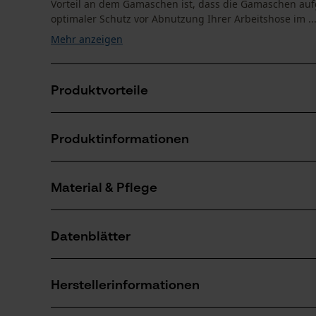
Vorteil an dem Gamaschen ist, dass die Gamaschen aufg
optimaler Schutz vor Abnutzung Ihrer Arbeitshose im ..
Mehr anzeigen
Produktvorteile
Mit den Gamaschen haben Sie Schutz vor Zeckenbis
Produktinformationen
Schnelles und einfaches an- und auszuziehen, sichere
Die Gamasche Zeckenschutz hat einen hochwirksame
Der Wirkstoff gegen die Zecken und Insekten wird 
Material & Pflege
Produktdetails
Aktivitätstyp
Datenblätter
Schützen
Material
Produktsicherheitsdatenblatt (PDF)
Materialart
Herstellerinformationen
Polyester, Baumwolle
Anzahl Teile
1 Stk