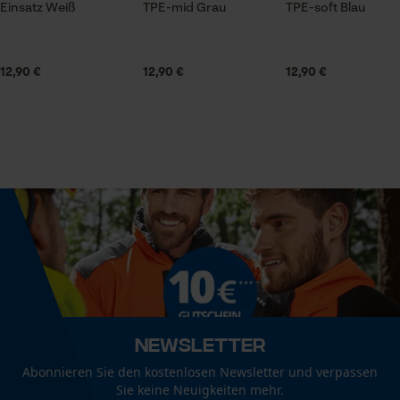
0.57 dm³
Einsatz Weiß
TPE-mid Grau
TPE-soft Blau
Prüfung setzen von Cookies
Session ID
12,90 €
12,90 €
12,90 €
Größe & Maße
Speichern der Auswahl zur
Datenverarbeitung
Durchmesser Kopf
80 mm
Econda Tag Manager
Empfohlene Stiellänge
Statistik Cookies
80 cm
Technische Spezifikationen
Econda Analytics
Stielart
Newsletter
Mouseflow Web Analytics Tool
Gerade-Form
Fact-Finder Tracking
Abonnieren Sie den kostenlosen Newsletter und verpassen
Sie keine Neuigkeiten mehr.