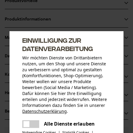
Produktvorteile
Mittelhart
Produktinformationen
Sehr widerstandsfähig
Verschleißfest
Material & Pflege
Einwilligung zur
Produktdetails
Datenverarbeitung
Aktivitätstyp
Datenblätter
Wir möchten Dienste von Drittanbietern
Material
Wartung
nutzen, um den Shop und unsere Dienste
Produktsicherheitsdatenblatt (PDF)
zu verbessern und optimal zu gestalten
Hauptmaterial
Kompatibilität
(Komfortfunktionen, Shop-Optimierung).
Kunststoff
Weiter wollen wir unsere Produkte
Altersgruppe
Bedienungsanleitung (PDF)
bewerben (Social Media / Marketing).
Erwachsener
Dafür können Sie hier Ihre Einwilligung
Herstellerinformationen
Herstellerdatenblatt (PDF)
Kompatibel Mit
erteilen und jederzeit widerrufen. Weitere
Material Hinweis
Informationen dazu finden Sie in unserer
Erwin Halder KG
Mittelhart Sehr widerstandsfähig Verschleißfest
Anzahl Teile
Halder Simplex
Datenschutzerklärung
.
Bewertungen
(0)
Erwin Halder Strasse 5-9
teilen
1 Stk
88480 Achstetten-Bronnen, Deutschland
Es ist ein Fehler aufgetreten. Bitte
Alle Dienste erlauben
teilen
Mail: info@halder.de
Material Kopf
versuchen Sie es erneut.
Notwendige Cookies
|
Statistik Cookies
|