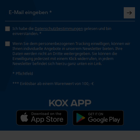
Automatische Kettenschmierung
Nein
Funktionale Cookies
Ich habe die
Datenschutzbestimmungen
gelesen und bin
Eigenschaft
einverstanden. *
Mittelhart, Widerstandsfähig, Verschleißarm
Loop54 Personalization
Wenn Sie dem personenbezogenen Tracking einwilligen, können wir
Ihnen individuelle Angebote in unserem Newsletter bieten. Ihre
Personalisierte Startseite
Daten werden nicht an Dritte weitergegeben. Sie können die
Einwilligung jederzeit mit einem Klick widerrufen, in jedem
Gespeicherter Warenkorb
Häckselfunktion
Newsletter befindet sich hierzu ganz unten ein Link.
Nein
Persönliche Begrüßung
* Pflichtfeld
Geo-IP und User Detection
*** Einlösbar ab einem Warenwert von 100,- €
YouTube-Videos
Phasenwender
Nein
KOX APP
Google Maps
Kontaktaufnahme per Chat
Schrägschnitt
Nein
Marketing Cookies