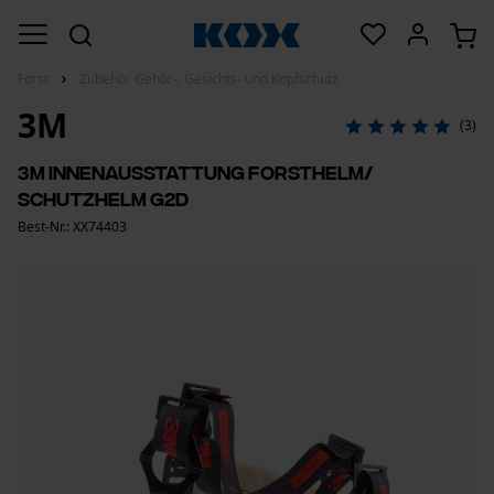
Forst
Zubehör Gehör-, Gesichts- und Kopfschutz
3M
(3)
3M Innenausstattung Forsthelm/
Schutzhelm G2D
Best-Nr.: XX74403