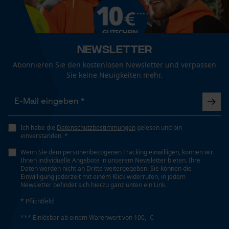
Mouseflow Web Analytics Tool
Fact-Finder Tracking
Phasenwender
Nein
Newsletter
Funktionale Cookies
Abonnieren Sie den kostenlosen Newsletter und verpassen
Schrägschnitt
Sie keine Neuigkeiten mehr.
Nein
Loop54 Personalization
Verstellsystem
Personalisierte Startseite
Ich habe die
Datenschutzbestimmungen
gelesen und bin
Druckknopfverstellung
einverstanden. *
Gespeicherter Warenkorb
Wenn Sie dem personenbezogenen Tracking einwilligen, können wir
Persönliche Begrüßung
Ihnen individuelle Angebote in unserem Newsletter bieten. Ihre
Daten werden nicht an Dritte weitergegeben. Sie können die
Werkzeuglose Kettenspannung
Geo-IP und User Detection
Einwilligung jederzeit mit einem Klick widerrufen, in jedem
Nein
Newsletter befindet sich hierzu ganz unten ein Link.
YouTube-Videos
* Pflichtfeld
Google Maps
Werkzeugloser Kettenwechsel
*** Einlösbar ab einem Warenwert von 100,- €
Kontaktaufnahme per Chat
Nein