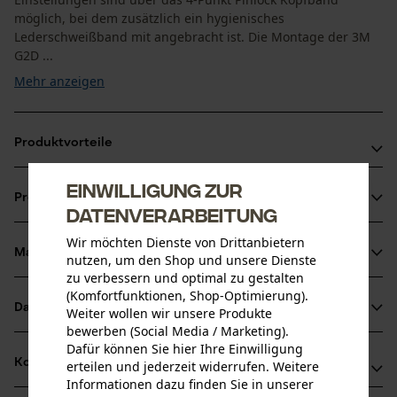
möglich, bei dem zusätzlich ein hygienisches
Lederschweißband mit angebracht ist. Die Montage der 3M
G2D ...
Mehr anzeigen
Produktvorteile
Pinlock-Verstellsystem für einfache und sichere
Einwilligung zur
Produktinformationen
Größeneinstellung direkt am Forsthelm
Datenverarbeitung
Einfache und schnelle Montage
Wir möchten Dienste von Drittanbietern
Passend für jeden Schutzhelm der 3M Peltor Serie
Material & Pflege
nutzen, um den Shop und unsere Dienste
Produktdetails
zu verbessern und optimal zu gestalten
(Komfortfunktionen, Shop-Optimierung).
Aktivitätstyp
Datenblätter
Weiter wollen wir unsere Produkte
Material
Schützen
bewerben (Social Media / Marketing).
Herstellerdatenblatt (PDF)
Dafür können Sie hier Ihre Einwilligung
Details Polsterung
Kompatibilität
erteilen und jederzeit widerrufen. Weitere
Lederpolster
Informationen dazu finden Sie in unserer
Altersgruppe