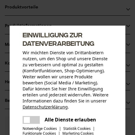
Produktvorteile
Einfaches Anbringen der PROTOS® Integral
Produktinformationen
Gehörschutzbügel
Einwilligung zur
Qualitätszubehör von PROTOS® Integral
Datenverarbeitung
Material & Pflege
Produktdetails
Wir möchten Dienste von Drittanbietern
nutzen, um den Shop und unsere Dienste
Aktivitätstyp
Kompatibilität
zu verbessern und optimal zu gestalten
Material
Befestigen
(Komfortfunktionen, Shop-Optimierung).
Weiter wollen wir unsere Produkte
Hauptmaterial
bewerben (Social Media / Marketing).
Herstellerinformationen
Kompatibel Mit
Kunststoff
Dafür können Sie hier Ihre Einwilligung
Altersgruppe
erteilen und jederzeit widerrufen. Weitere
PROTOS GmbH
Erwachsener
PROTOS Integral Forest, 3M PELTOR
Informationen dazu finden Sie in unserer
Bewertungen
(0)
Herrschaftswiesen 11
Datenschutzerklärung
.
6842 Koblach, Österreich
teilen
Mail: info@pfanner-austria.de
Es ist ein Fehler aufgetreten. Bitte
Anzahl Teile
Alle Dienste erlauben
teilen
0
Noch Fragen?
(0)
1 Stk
Web: -
Produkt weiterempfehlen
versuchen Sie es erneut.
Notwendige Cookies
|
Statistik Cookies
|
Unsere Experten stehen Ihnen gerne zur
Tel: + 43 0595 05 05 00
Funktionale Cookies
|
Marketing Cookies
mail