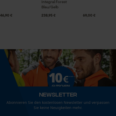
Integral Forest
Technische Spezifikationen
Prüfung setzen von Cookies
Blau/Gelb
Session ID
Automatische Kettenschmierung
46,90 €
238,95 €
69,00 €
Nein
Speichern der Auswahl zur
Datenverarbeitung
Econda Tag Manager
Eigenschaft
Komfortabel
Statistik Cookies
Häckselfunktion
Nein
Econda Analytics
Phasenwender
Nein
Newsletter
Mouseflow Web Analytics Tool
Fact-Finder Tracking
Abonnieren Sie den kostenlosen Newsletter und verpassen
Sie keine Neuigkeiten mehr.
Schrägschnitt