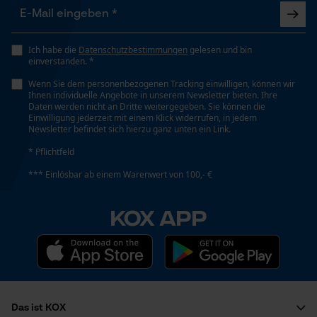
Nein
Funktionale Cookies
Ich habe die
Datenschutzbestimmungen
gelesen und bin
Werkzeuglose Kettenspannung
einverstanden. *
Nein
Loop54 Personalization
Wenn Sie dem personenbezogenen Tracking einwilligen, können wir
Ihnen individuelle Angebote in unserem Newsletter bieten. Ihre
Personalisierte Startseite
Daten werden nicht an Dritte weitergegeben. Sie können die
Einwilligung jederzeit mit einem Klick widerrufen, in jedem
Werkzeugloser Kettenwechsel
Gespeicherter Warenkorb
Newsletter befindet sich hierzu ganz unten ein Link.
Nein
Persönliche Begrüßung
* Pflichtfeld
Geo-IP und User Detection
*** Einlösbar ab einem Warenwert von 100,- €
YouTube-Videos
Energie & Leistung
KOX APP
Google Maps
Akku-Kapazitätsanzeige
Kontaktaufnahme per Chat
Nein
Akku/Batterie enthalten
Marketing Cookies
Akku/Batterien nicht im Lieferumfang enthalten
Das ist KOX