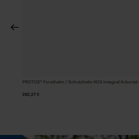
Sehr gute Signalwirkung
Häckselfunktion
Nein
Schrägschnitt
Nein
Werkzeugloser Kettenwechsel
Nein
PROTOS® Forsthelm / Schutzhelm KOX Integral Arborist
Energie & Leistung
282,27 €
Akku-Kapazitätsanzeige
Nein
Powerbank-Funktion