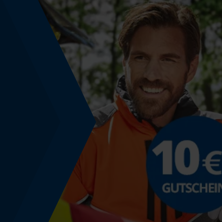
Nein
Farbgebung
Farbe
Rot
Montage & Befestigung
Montagehinweis
Geeignet für PROTOS®-Kombinationen mit
integriertem Forstschutz.
Regulatorische Hinweise