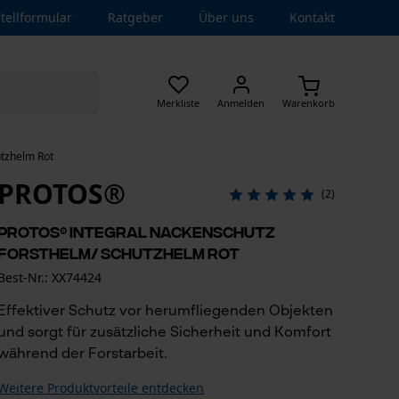
tellformular
Ratgeber
Über uns
Kontakt
Merkliste
Anmelden
Warenkorb
tzhelm Rot
PROTOS®
(2)
PROTOS® Integral Nackenschutz
Forsthelm/ Schutzhelm Rot
Best-Nr.: XX74424
Effektiver Schutz vor herumfliegenden Objekten
und sorgt für zusätzliche Sicherheit und Komfort
während der Forstarbeit.
Weitere Produktvorteile entdecken