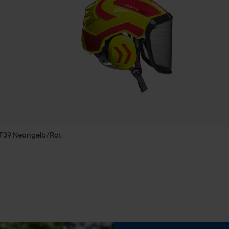
Phasenwender
Speichern der Auswahl zur
Nein
Datenverarbeitung
Econda Tag Manager
Werkzeuglose Kettenspannung
Nein
Statistik Cookies
Econda Analytics
 F39 Neongelb/Rot
Mouseflow Web Analytics Tool
Fact-Finder Tracking
Akku/Batterie enthalten
Akku/Batterien nicht im Lieferumfang enthalten
Funktionale Cookies