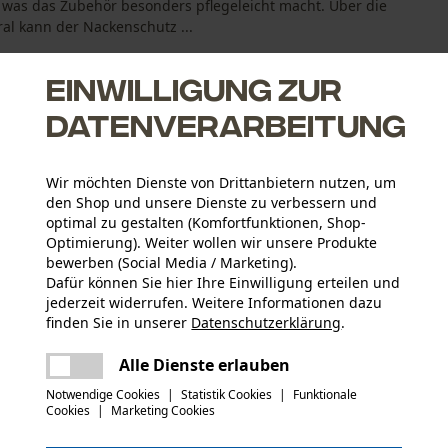
 was das Zubehör besonders pflegeleicht macht. Über die
al kann der Nackenschutz ...
Einwilligung zur
Datenverarbeitung
ng
Wir möchten Dienste von Drittanbietern nutzen, um
den Shop und unsere Dienste zu verbessern und
optimal zu gestalten (Komfortfunktionen, Shop-
eder abnehmen
Optimierung). Weiter wollen wir unsere Produkte
bewerben (Social Media / Marketing).
Dafür können Sie hier Ihre Einwilligung erteilen und
jederzeit widerrufen. Weitere Informationen dazu
Altersgruppe
finden Sie in unserer
Datenschutzerklärung
.
Erwachsener
teilen
Es ist ein Fehler aufgetreten. Bitte
Alle Dienste erlauben
versuchen Sie es erneut.
mail
Materialzusammensetzung
Notwendige Cookies
|
Statistik Cookies
|
Funktionale
SympaTex
Cookies
|
Marketing Cookies
Artikelgewicht
36.0 g