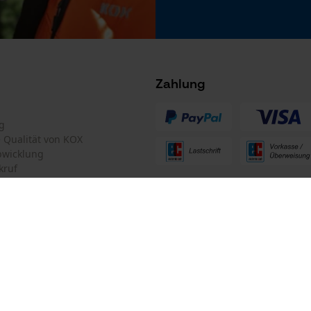
 stets zu befolgen
Microsoft Advertising Universal Event
Tracking
Facebook Pixel
Criteo
Zahlung
Survicate
g
te Qualität von KOX
bwicklung
kruf
ten Informationen
mular
Oregon Tool GmbH
mular
KOX – Partner in Forst und Garte
Zentrale: