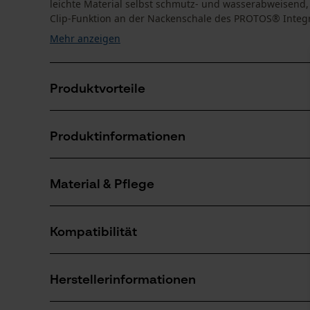
leichte Material selbst schmutz- und wasserabweisend,
Clip-Funktion an der Nackenschale des PROTOS® Integr
Mehr anzeigen
Produktvorteile
Funktionsstoff schützt Sie vor Schmutz und Witteru
Produktinformationen
Leichter Stoff, ideal auch für wärmere Temperaturen
Lässt sich einfach anclipsen und ebenso schnell wi
Material & Pflege
Produktdetails
Aktivitätstyp
Kompatibilität
Schützen
Material
Hauptmaterial
Herstellerinformationen
Kunststoff
Anzahl Teile
Kompatibel Mit
1 Stk