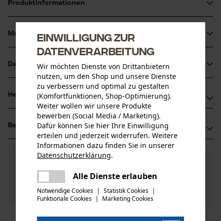
Produktinformationen
Material & Pflege
Einwilligung zur
Produktdetails
Datenverarbeitung
Aktivitätstyp
Datenblätter
Wir möchten Dienste von Drittanbietern
Material
Wartung
nutzen, um den Shop und unsere Dienste
Produktsicherheitsdatenblatt (PDF)
zu verbessern und optimal zu gestalten
Hauptmaterial
(Komfortfunktionen, Shop-Optimierung).
Herstellerinformationen
Metall
Weiter wollen wir unsere Produkte
Altersgruppe
bewerben (Social Media / Marketing).
Oregon Tool GmbH
Erwachsener
Dafür können Sie hier Ihre Einwilligung
Bewertungen
(1)
Lise-Meitner-Str. 4
erteilen und jederzeit widerrufen. Weitere
70736 Fellbach, Deutschland
Informationen dazu finden Sie in unserer
Mail: info@kox.eu
Anzahl Teile
Datenschutzerklärung
.
teilen
5.0
Noch Fragen?
(1)
1 Stk
Web: www.kox.eu
Produkt weiterempfehlen
Es ist ein Fehler aufgetreten. Bitte
Unsere Experten stehen Ihnen gerne zur
Alle Dienste erlauben
Tel: + 49 711 300 33 200
teilen
Verfügung!
versuchen Sie es erneut.
Notwendige Cookies
|
Statistik Cookies
|
Nach Anzahl der Sterne filtern
Frage stellen
Funktionale Cookies
|
Marketing Cookies
Artikelgewicht
Sollten Sie Fragen oder Probleme mit dem Produkt
mail
5.0 g
haben oder Mängel feststellen, können Sie sich gerne