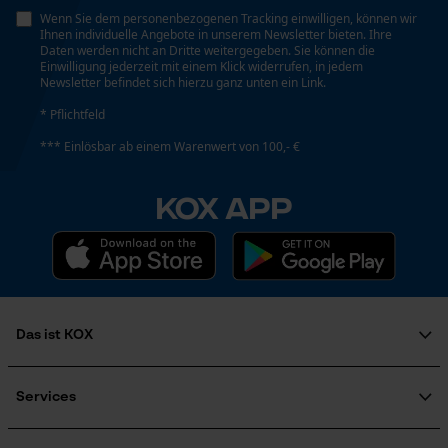
Wenn Sie dem personenbezogenen Tracking einwilligen, können wir
Ihnen individuelle Angebote in unserem Newsletter bieten. Ihre
Daten werden nicht an Dritte weitergegeben. Sie können die
Einwilligung jederzeit mit einem Klick widerrufen, in jedem
Loop54 Personalization
Energie & Leistung
Newsletter befindet sich hierzu ganz unten ein Link.
Personalisierte Startseite
* Pflichtfeld
Akku-Kapazitätsanzeige
Gespeicherter Warenkorb
Nein
*** Einlösbar ab einem Warenwert von 100,- €
Persönliche Begrüßung
KOX APP
Geo-IP und User Detection
Akku/Batterie enthalten
YouTube-Videos
Akku/Batterien nicht im Lieferumfang enthalten
Google Maps
Kontaktaufnahme per Chat
Powerbank-Funktion
Nein
Das ist KOX
Marketing Cookies
Über uns
Karriere
Services
Farbgebung
Soziales Engagement
FAQ
Ratgeber
Farbe