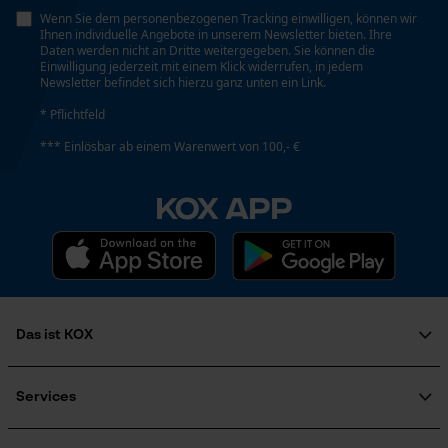
Wenn Sie dem personenbezogenen Tracking einwilligen, können wir
Ihnen individuelle Angebote in unserem Newsletter bieten. Ihre
Daten werden nicht an Dritte weitergegeben. Sie können die
Einwilligung jederzeit mit einem Klick widerrufen, in jedem
Loop54 Personalization
Energie & Leistung
Newsletter befindet sich hierzu ganz unten ein Link.
Personalisierte Startseite
* Pflichtfeld
Akku-Kapazitätsanzeige
Gespeicherter Warenkorb
Nein
*** Einlösbar ab einem Warenwert von 100,- €
Persönliche Begrüßung
KOX APP
Geo-IP und User Detection
Akku/Batterie enthalten
YouTube-Videos
Akku/Batterien nicht im Lieferumfang enthalten
Google Maps
Kontaktaufnahme per Chat
Powerbank-Funktion
Nein
Das ist KOX
Marketing Cookies
Über uns
Karriere
Services
Farbgebung
Soziales Engagement
FAQ
Ratgeber
Farbe