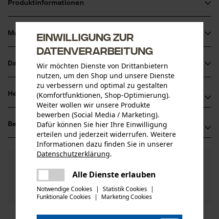
Produktinformationen
Material & Pflege
Einwilligung zur
Produktdetails
Datenverarbeitung
Aktivitätstyp
Datenblätter
Wir möchten Dienste von Drittanbietern
Material
Wartung
nutzen, um den Shop und unsere Dienste
Herstellerdatenblatt (PDF)
zu verbessern und optimal zu gestalten
Hauptmaterial
(Komfortfunktionen, Shop-Optimierung).
Herstellerinformationen
Metall
Weiter wollen wir unsere Produkte
Altersgruppe
bewerben (Social Media / Marketing).
Oregon Tool GmbH
Erwachsener
Dafür können Sie hier Ihre Einwilligung
Bewertungen
(0)
Lise-Meitner-Str. 4
erteilen und jederzeit widerrufen. Weitere
70736 Fellbach, Deutschland
Informationen dazu finden Sie in unserer
Mail: info@kox.eu
Anzahl Teile
Datenschutzerklärung
.
teilen
0
Noch Fragen?
(0)
1 Stk
Web: www.kox.eu
Produkt weiterempfehlen
Es ist ein Fehler aufgetreten. Bitte
Unsere Experten stehen Ihnen gerne zur
Alle Dienste erlauben
Tel: + 49 711 300 33 200
teilen
Verfügung!
versuchen Sie es erneut.
Notwendige Cookies
|
Statistik Cookies
|
Nach Anzahl der Sterne filtern
Frage stellen
Funktionale Cookies
|
Marketing Cookies
Artikelgewicht
Sollten Sie Fragen oder Probleme mit dem Produkt
mail
30.0 g
haben oder Mängel feststellen, können Sie sich gerne