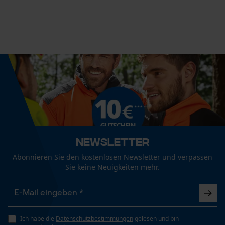
Session ID
Häckselfunktion
Nein
Speichern der Auswahl zur
Datenverarbeitung
Econda Tag Manager
Phasenwender
Nein
Statistik Cookies
Schrägschnitt
Nein
Newsletter
Econda Analytics
Werkzeuglose Kettenspannung
Abonnieren Sie den kostenlosen Newsletter und verpassen
Mouseflow Web Analytics Tool
Nein
Sie keine Neuigkeiten mehr.
Fact-Finder Tracking
Werkzeugloser Kettenwechsel
Nein
Funktionale Cookies
Ich habe die
Datenschutzbestimmungen
gelesen und bin