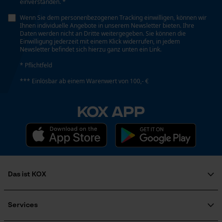
einverstanden. *
Wenn Sie dem personenbezogenen Tracking einwilligen, können wir
Energie & Leistung
Ihnen individuelle Angebote in unserem Newsletter bieten. Ihre
Loop54 Personalization
Daten werden nicht an Dritte weitergegeben. Sie können die
Einwilligung jederzeit mit einem Klick widerrufen, in jedem
Akku-Kapazitätsanzeige
Personalisierte Startseite
Newsletter befindet sich hierzu ganz unten ein Link.
Nein
Gespeicherter Warenkorb
* Pflichtfeld
Persönliche Begrüßung
*** Einlösbar ab einem Warenwert von 100,- €
Akku/Batterie enthalten
Geo-IP und User Detection
Akku/Batterien nicht im Lieferumfang enthalten
KOX APP
YouTube-Videos
Google Maps
Powerbank-Funktion
Kontaktaufnahme per Chat
Nein
Das ist KOX
Marketing Cookies
Farbgebung
Über uns
Karriere
Services
Farbe
Soziales Engagement
Silber