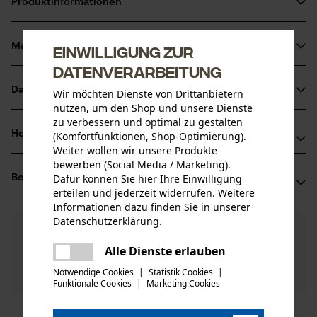
Produktinformationen
Material & Pflege
Einwilligung zur
Produktdetails
Datenverarbeitung
Aktivitätstyp
Datenblätter
Wir möchten Dienste von Drittanbietern
Material
Wartung
nutzen, um den Shop und unsere Dienste
Produktsicherheitsdatenblatt (PDF)
zu verbessern und optimal zu gestalten
Hauptmaterial
Herstellerinformationen
(Komfortfunktionen, Shop-Optimierung).
Metall
Weiter wollen wir unsere Produkte
Altersgruppe
bewerben (Social Media / Marketing).
Oregon Tool GmbH
Erwachsener
Dafür können Sie hier Ihre Einwilligung
Bewertungen
(2)
Lise-Meitner-Str. 4
erteilen und jederzeit widerrufen. Weitere
70736 Fellbach, Deutschland
Informationen dazu finden Sie in unserer
Mail: info@kox.eu
Anzahl Teile
Datenschutzerklärung
.
5.0
teilen
Noch Fragen?
(2)
1 Stk
Web: www.kox.eu
Produkt weiterempfehlen
Unsere Experten stehen Ihnen gerne zur
Es ist ein Fehler aufgetreten. Bitte
Tel: + 49 711 300 33 200
Alle Dienste erlauben
teilen
Verfügung!
versuchen Sie es erneut.
Notwendige Cookies
|
Statistik Cookies
|
Nach Anzahl der Sterne filtern
Frage stellen
Artikelgewicht
Sollten Sie Fragen oder Probleme mit dem Produkt
Funktionale Cookies
|
Marketing Cookies
mail
6.0 g
haben oder Mängel feststellen, können Sie sich gerne